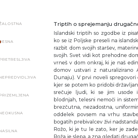
Triptih o sprejemanju drugačno
ŽALOSTNA
Islandski triptih so zgodbe iz pis
ko se iz Poljske preseli na island
RESNA
razbit dom svojih staršev, materine
svojih. Svet vidi kot prehodne do
PRETRESLJIVA
vrneš v dom onkraj, ki je naš edi
domov ustvari z naturalizirano 
Dunaju). V prvi noveli spregovori 
NEPREDVIDLJIVA
kjer se potem ko pridobi državljans
srečuje ljudi, ki se jim usode i
PRIZEMLJENA
blodnjah, telesni nemoči in sistem
brezčutna, nezadostna, uniformi
NEOKUSNA
oddelek povsem na vrhu stavbe,
bogatih prebivalcev živi nadstan
Rožo, ki je tu le zato, ker je zad
NASILNA
Roža je slepa, a zna gledati drug