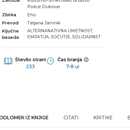
Založba
Kulturno-umetniško društvo
Police Dubove
Zbirka
Eho
Prevod
Tatjana Jamnik
Ključne
ALTERNANATIVNA UMETNOST
,
EMPATIJA
,
SOČUTJE
,
SOLIDARNST
besede
Število strani
Čas branja
233
7-8 ur
ODLOMEK IZ KNJIGE
CITATI
KRITIKE