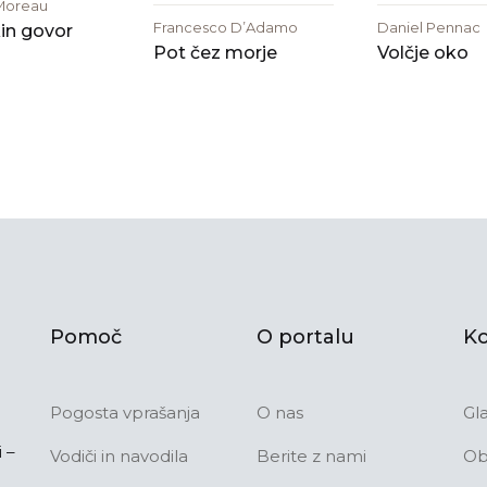
Moreau
Francesco D’Adamo
Daniel Pennac
in govor
Pot čez morje
Volčje oko
Pomoč
O portalu
Ko
Pogosta vprašanja
O nas
Gl
 –
Vodiči in navodila
Berite z nami
Ob