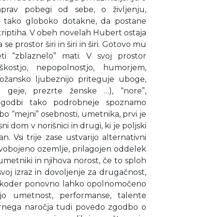
aprav pobegi od sebe, o življenju,
a tako globoko dotakne, da postane
triptiha. V obeh novelah Hubert ostaja
e prostor širi in širi in širi. Gotovo mu
ti “zblaznelo” mati. V svoj prostor
škostjo, nepopolnostjo, humorjem,
ožansko ljubeznijo priteguje uboge,
ce geje, prezrte ženske …), “nore”,
i zgodbi tako podrobneje spoznamo
bo “mejni” osebnosti, umetnika, prvi je
i dom v norišnici in drugi, ki je poljski
n. Vsi trije zase ustvarijo alternativni
svobojeno ozemlje, prilagojen oddelek
je umetniki in njihova norost, če to sploh
svoj izraz in dovoljenje za drugačnost,
d koder ponovno lahko opolnomočeno
ojo umetnost, performanse, talente
varnega naročja tudi povedo zgodbo o