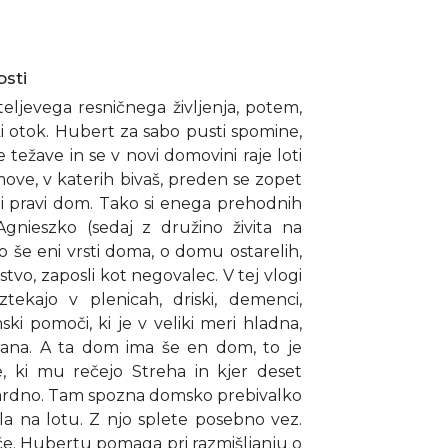
sti
ateljevega resničnega življenja, potem,
ski otok. Hubert za sabo pusti spomine,
 težave in se v novi domovini raje loti
move, v katerih bivaš, preden se zopet
ni pravi dom. Tako si enega prehodnih
Agnieszko (sedaj z družino živita na
o še eni vrsti doma, o domu ostarelih,
tvo, zaposli kot negovalec. V tej vlogi
ztekajo v plenicah, driski, demenci,
ski pomoči, ki je v veliki meri hladna,
rana. A ta dom ima še en dom, to je
 ki mu rečejo Streha in kjer deset
dardno. Tam spozna domsko prebivalko
ela na lotu. Z njo splete posebno vez.
ače. Hubertu pomaga pri razmišljanju o