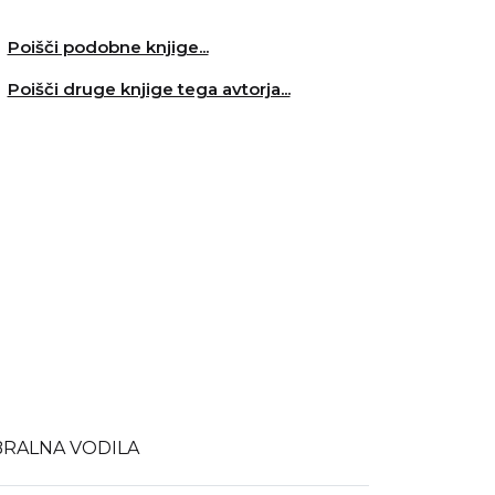
Poišči podobne knjige...
Poišči druge knjige tega avtorja...
BRALNA VODILA