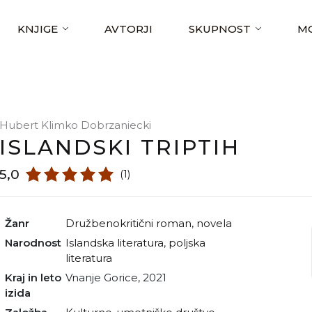
KNJIGE
AVTORJI
SKUPNOST
MO
Hubert Klimko Dobrzaniecki
ISLANDSKI TRIPTIH
5,0
(1)
Žanr
družbenokritični roman
,
novela
Narodnost
islandska literatura
,
poljska
literatura
Kraj in leto
Vnanje Gorice, 2021
izida