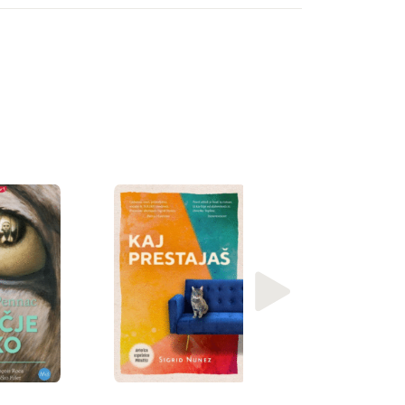
e
Roman Krznaric
Dobri prednik : k
dolgoročno
razmišljati v
kratkoročnem s [..