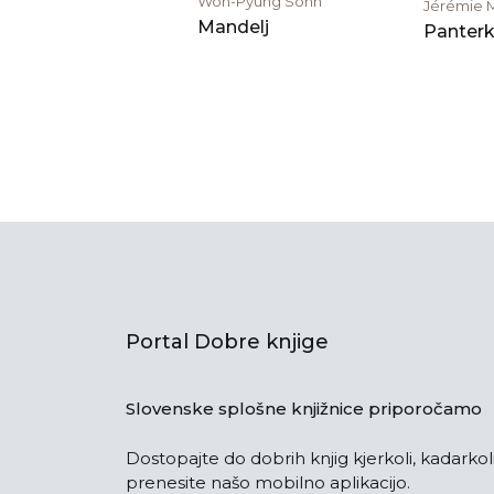
Won-Pyung Sohn
Jérémie 
Mandelj
Panterk
Portal Dobre knjige
Slovenske splošne knjižnice priporočamo
Dostopajte do dobrih knjig kjerkoli, kadarkoli
prenesite našo mobilno aplikacijo.