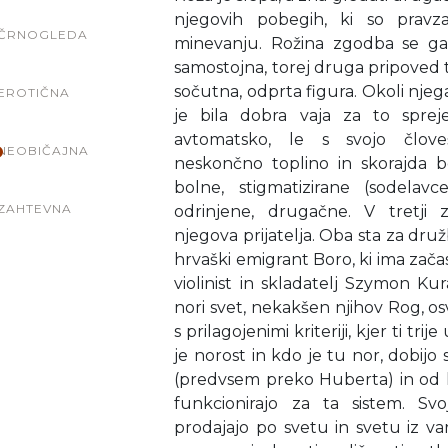
njegovih pobegih, ki so pravz
ČRNOGLEDA
minevanju. Rožina zgodba se g
samostojna, torej druga pripoved 
sočutna, odprta figura. Okoli njega s
EROTIČNA
je bila dobra vaja za to spreje
avtomatsko, le s svojo člove
NEOBIČAJNA
neskončno toplino in skorajda b
bolne, stigmatizirane (sodelav
ZAHTEVNA
odrinjene, drugačne. V tretj
njegova prijatelja. Oba sta za druž
hrvaški emigrant Boro, ki ima začasn
violinist in skladatelj Szymon Kura
nori svet, nekakšen njihov Rog, o
s prilagojenimi kriteriji, kjer ti tri
je norost in kdo je tu nor, dobijo 
(predvsem preko Huberta) in o
funkcionirajo za ta sistem. Sv
prodajajo po svetu in svetu iz 