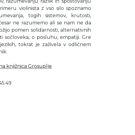
ov, razumevanju razlik in spoštovanju
rimeru violinista z vso silo spoznamo
mevanja, togih sistemov, krutosti,
, česar ne razumemo ali se nam ne da
ložijo pomen solidarnosti, alternativnih
sti sočloveka, o posluhu, empatiji. Gre
ezikih, tokrat je zaživela v odličnem
ik.
a knjižnica Grosuplje
45:49