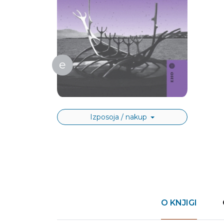
e
Izposoja / nakup
O KNJIGI