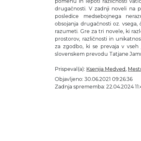
pomenu in lepoti različnosti vatl
drugačnosti. V zadnji noveli na p
posledice medsebojnega nerazu
obsojanja drugačnosti oz. vsega
razumeti. Gre za tri novele, ki raz
prostorov, različnosti in unikatno
za zgodbo, ki se prevaja v vseh j
slovenskem prevodu Tatjane Jamn
Prispeval(a)
:
Ksenija Medved
,
Mestn
Objavljeno: 30.06.2021 09:26:36
Zadnja sprememba: 22.04.2024 11: