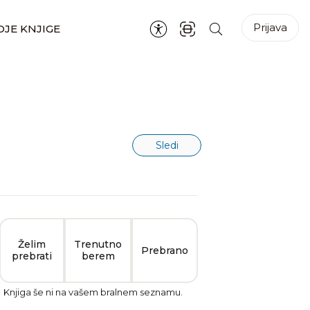
Prijava
JE KNJIGE
Sledi
Želim
Trenutno
Prebrano
prebrati
berem
Knjiga še ni na vašem bralnem seznamu.