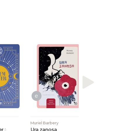
Dana Grigorcea
Dama z
magrebskim
psičkom : novela
e
Muriel Barbery
r :
Ura zanosa