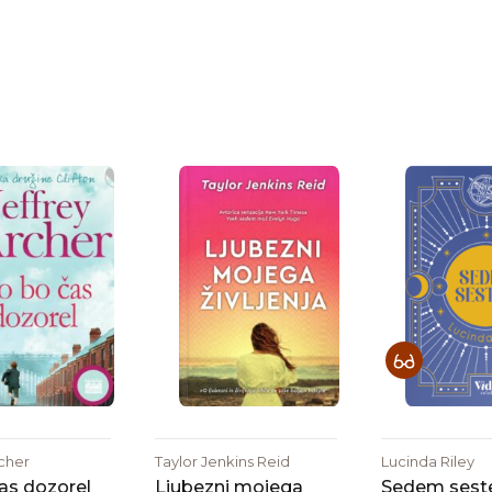
rcher
Taylor Jenkins Reid
Lucinda Riley
as dozorel
Ljubezni mojega
Sedem seste