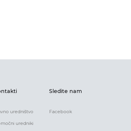
ntakti
Sledite nam
avno uredništvo
Facebook
močni uredniki