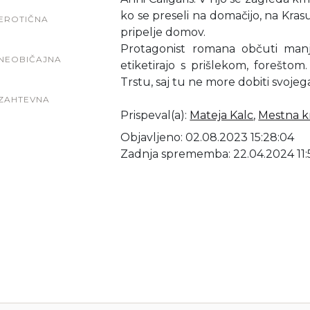
ko se preseli na domačijo, na Krasu 
EROTIČNA
pripelje domov.
Protagonist romana občuti manj
NEOBIČAJNA
etiketirajo s prišlekom, foreštom. 
Trstu, saj tu ne more dobiti svojeg
ZAHTEVNA
Prispeval(a)
:
Mateja Kalc
,
Mestna kn
Objavljeno: 02.08.2023 15:28:04
Zadnja sprememba: 22.04.2024 11: