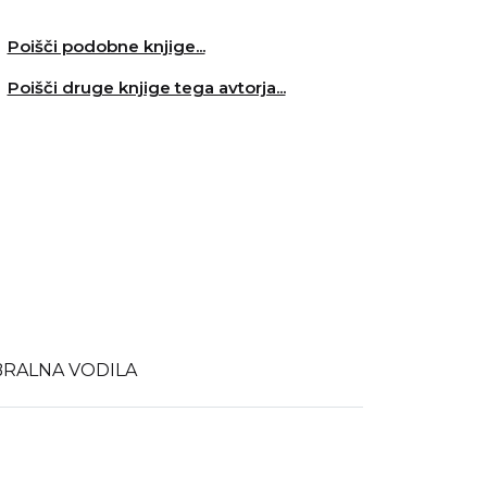
Poišči podobne knjige...
Poišči druge knjige tega avtorja...
BRALNA VODILA