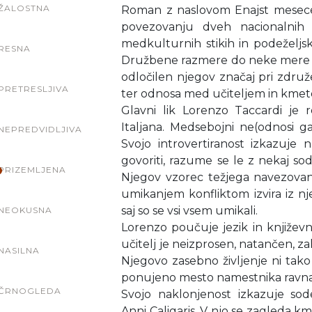
ŽALOSTNA
Roman z naslovom Enajst mesece
povezovanju dveh nacionalnih k
medkulturnih stikih in podeželj
RESNA
Družbene razmere do neke mere vp
odločilen njegov značaj pri združ
PRETRESLJIVA
ter odnosa med učiteljem in kme
Glavni lik Lorenzo Taccardi je 
Italjana. Medsebojni ne(odnosi 
NEPREDVIDLJIVA
Svojo introvertiranost izkazuje 
govoriti, razume se le z nekaj sode
PRIZEMLJENA
Njegov vzorec težjega navezovanj
umikanjem konfliktom izvira iz 
saj so se vsi vsem umikali.
NEOKUSNA
Lorenzo poučuje jezik in književno
učitelj je neizprosen, natančen, za
NASILNA
Njegovo zasebno življenje ni tak
ponujeno mesto namestnika ravnat
ČRNOGLEDA
Svojo naklonjenost izkazuje sodel
Anni Caligaris. V njo se zagleda kma