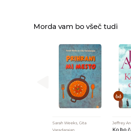
Morda vam bo všeč tudi
Sarah Weeks, Gita
Jeffrey A
Ko bo č
Varadarajan