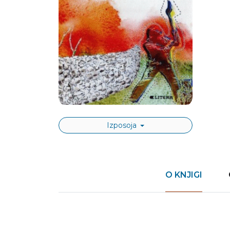
Izposoja
O KNJIGI