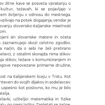
v žitne kave se posveča vprašanju o
ultur, težavah, ki se pojavljajo v
skem življenju v odnosu do mestnega.
livajo na potek dogajanja, vendar je
evanju slovensko-italjanske miselnosti
tom.
rojeni sin slovenske matere in očeta
ga zaznamujejo skozi celotno zgodbo.
na način, da o sebi ne želi pretirano
lavci, z ostalimi skorajda nima stikov.
a stikov, težave s komuniciranjem in
njegove nepovezane primarne družine,
st na italijanskem liceju v Trstu. Kot
hteven do svojih dijakov in sodelavcev.
o uspešno kot poslovno, ko mu je bilo
elja.
avki, učiteljici matematika in fizike
lu po njeni ločitvi. Zapletati se začne,