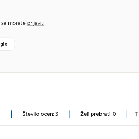
 se morate
prijaviti
.
gle
Število ocen: 3
Želi prebrati: 0
T