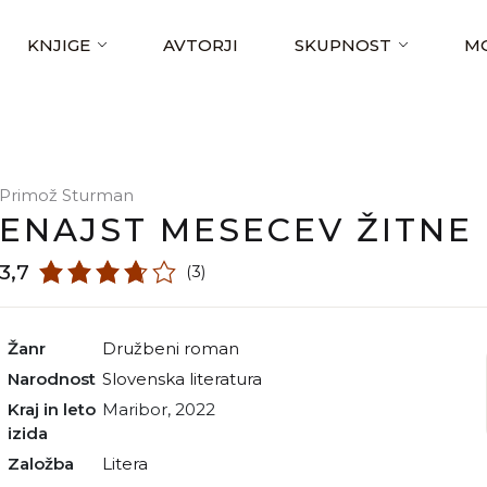
KNJIGE
AVTORJI
SKUPNOST
MO
Primož Sturman
ENAJST MESECEV ŽITNE
3,7
(3)
Žanr
družbeni roman
Narodnost
slovenska literatura
Kraj in leto
Maribor, 2022
izida
Založba
Litera