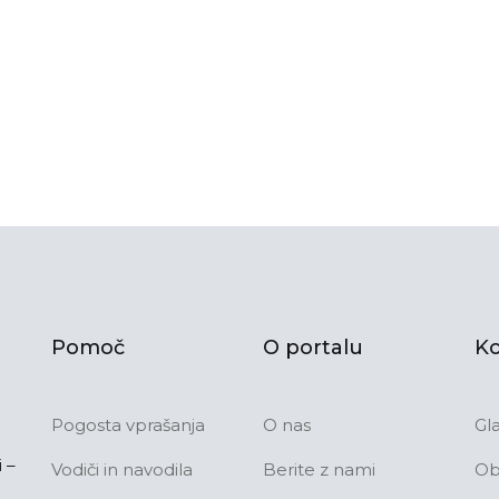
Pomoč
O portalu
Ko
Pogosta vprašanja
O nas
Gl
 –
Vodiči in navodila
Berite z nami
Ob