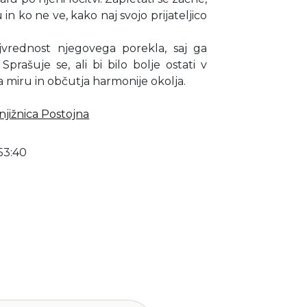
in ko ne ve, kako naj svojo prijateljico
vrednost njegovega porekla, saj ga
Sprašuje se, ali bi bilo bolje ostati v
a miru in občutja harmonije okolja.
jižnica Postojna
53:40