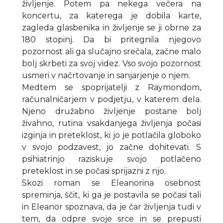
življenje. Potem pa nekega večera na
koncertu, za katerega je dobila karte,
zagleda glasbenika in življenje se ji obrne za
180 stopinj. Da bi pritegnila njegovo
pozornost ali ga slučajno srečala, začne malo
bolj skrbeti za svoj videz. Vso svojo pozornost
usmeri v načrtovanje in sanjarjenje o njem.
Medtem se spoprijatelji z Raymondom,
računalničarjem v podjetju, v katerem dela.
Njeno družabno življenje postane bolj
živahno, rutina vsakdanjega življenja počasi
izginja in preteklost, ki jo je potlačila globoko
v svojo podzavest, jo začne dohitevati. S
psihiatrinjo raziskuje svojo potlačeno
preteklost in se počasi sprijazni z njo.
Skozi roman se Eleanorina osebnost
spreminja, ščit, ki ga je postavila se počasi tali
in Eleanor spoznava, da je čar življenja tudi v
tem, da odpre svoje srce in se prepusti