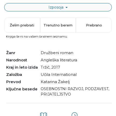
Izposoja
Želim prebrati
Trenutno berem
Prebrano
Knjiga še ni na vašem bralnem seznamu.
Žanr
družbeni roman
Narodnost
angleška literatura
Kraj in leto izida
Tržič, 2017
Založba
Učila International
Prevod
Katarina Žakelj
Ključne besede
OSEBNOSTNI RAZVOJ
,
PODZAVEST
,
PRIJATELJSTVO