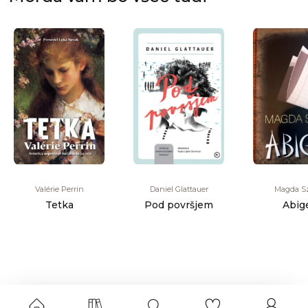
Valérie Perrin
Daniel Glattauer
Magda S
Tetka
Pod površjem
Abig