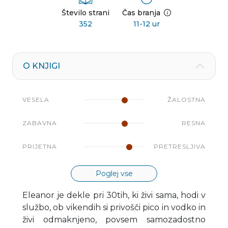
Število strani
Čas branja
352
11-12 ur
O KNJIGI
VESELA
ŽALOSTNA
ZABAVNA
RESNA
PRIJETNA
PRETRESLJIVA
Poglej vse
Eleanor je dekle pri 30tih, ki živi sama, hodi v
službo, ob vikendih si privošči pico in vodko in
živi odmaknjeno, povsem samozadostno