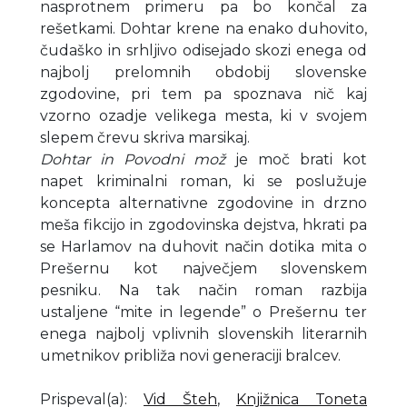
nasprotnem primeru pa bo končal za
rešetkami. Dohtar krene na enako duhovito,
čudaško in srhljivo odisejado skozi enega od
najbolj prelomnih obdobij slovenske
zgodovine, pri tem pa spoznava nič kaj
vzorno ozadje velikega mesta, ki v svojem
slepem črevu skriva marsikaj.
Dohtar in Povodni mož
je moč brati kot
napet kriminalni roman, ki se poslužuje
koncepta alternativne zgodovine in drzno
meša fikcijo in zgodovinska dejstva, hkrati pa
se Harlamov na duhovit način dotika mita o
Prešernu kot največjem slovenskem
pesniku. Na tak način roman razbija
ustaljene “mite in legende” o Prešernu ter
enega najbolj vplivnih slovenskih literarnih
umetnikov približa novi generaciji bralcev.
Prispeval(a)
:
Vid Šteh
,
Knjižnica Toneta