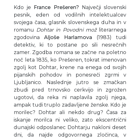
Kdo je
France Prešeren?
Največji slovenski
pesnik, eden od vodilnih intelektualcev
svojega časa, glasnik slovenskega duha in v
romanu
Dohtar in Povodni mož
literarnega
zgodovina
Aljoše Harlamova
(1983) tudi
detektiv, ki to postane po sili nesrečnih
zamer. Zgodba romana se začne na poletno
noč leta 1835, ko Prešeren, tokrat imenovan
zgolj kot Dohtar, krene na enega od svojih
pijanskih pohodov in ponesreči zgrmi v
Ljubljanico. Naslednje jutro se zmačkan
zbudi pred trnovsko cerkvijo in zgrožen
ugotovi, da reka ni naplavila zgolj njega,
ampak tudi truplo zadavljene ženske. Kdo je
morilec? Dohtar ali nekdo drug? Časa za
iskanje morilca ni veliko, zato ekscentrični
dunajski odposlanec Dohtarju nakloni deset
dni, da najde odgovornega zločinca, v