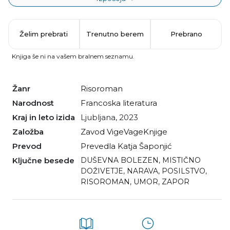
Želim prebrati
Trenutno berem
Prebrano
Knjiga še ni na vašem bralnem seznamu.
Žanr
risoroman
Narodnost
francoska literatura
Kraj in leto izida
Ljubljana, 2023
Založba
Zavod VigeVageKnjige
Prevod
Prevedla Katja Šaponjić
Ključne besede
DUŠEVNA BOLEZEN
,
MISTIČNO
DOŽIVETJE
,
NARAVA
,
POSILSTVO
,
RISOROMAN
,
UMOR
,
ZAPOR