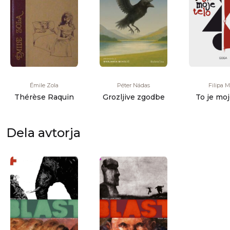
Émile Zola
Péter Nádas
Filipa M
Thérèse Raquin
Grozljive zgodbe
To je moj
Dela avtorja