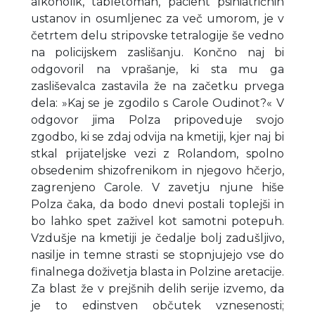
alkoholik, tabletoman, pacient psihiatričnih
ustanov in osumljenec za več umorom, je v
četrtem delu stripovske tetralogije še vedno
na policijskem zaslišanju. Končno naj bi
odgovoril na vprašanje, ki sta mu ga
zasliševalca zastavila že na začetku prvega
dela: »Kaj se je zgodilo s Carole Oudinot?« V
odgovor jima Polza pripoveduje svojo
zgodbo, ki se zdaj odvija na kmetiji, kjer naj bi
stkal prijateljske vezi z Rolandom, spolno
obsedenim shizofrenikom in njegovo hčerjo,
zagrenjeno Carole. V zavetju njune hiše
Polza čaka, da bodo dnevi postali toplejši in
bo lahko spet zaživel kot samotni potepuh.
Vzdušje na kmetiji je čedalje bolj zadušljivo,
nasilje in temne strasti se stopnjujejo vse do
finalnega doživetja blasta in Polzine aretacije.
Za blast že v prejšnih delih serije izvemo, da
je to edinstven občutek vznesenosti;