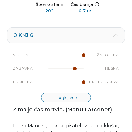
Število strani
Čas branja
202
6-7 ur
O KNJIGI
VESELA
ŽALOSTNA
ZABAVNA
RESNA
PRIJETNA
PRETRESLJIVA
Poglej vse
Zima je čas mrtvih. (Manu Larcenet)
Polza Mancini, nekdaj pisatelj, zdaj pa klošar,