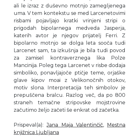
ali le izraz z duševno motnjo zamegljenega
uma. V tem kontekstu se med Larcenetovimi
risbami pojavljajo kratki vrinjeni stripi o
prigodah bipolarnega medveda Jasperja,
katerih avtor je njegov prijatelj Ferri. Z
bipolarno motnjo se dolga leta sooča tudi
Larcenet sam, ta izkušnja je bila tudi povod
za zamisel kontraverznega lika Polze
Mancinija. Poleg tega Larcenet v risbe dodaja
simboliko, ponavljajoče ptičje teme, orjaške
glave kipov moai z Velikonočnih otokov,
motiv slona. Interpretacija teh simbolov je
prepuščena bralcu. Razlog več, da po 800
straneh temačne stripovske mojstrovine
začutimo željo začeti še enkrat od začetka.
Prispeval(a)
:
Jana Maja Valentinčič
,
Mestna
knjižnica Ljubljana