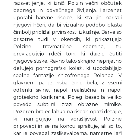
razsvetljenje, ki izniči Polzin večni občutek
bednega in odvečnega življenja. Larcenet
uporabi barvne risbice, ki sta jih narisali
njegovi hčeri, da bi vizualno podobo blasta
čimbolj približal prvinskosti izkušnje. Barve so
prisotne tudi v okencih, ki prikazujejo
Polzine travmatične spomine, tu
prevladujejo rdeči toni, ki dajejo čutiti
njegove stiske. Ravno tako skrajno neprijetno
delujejo pornografski kolaži, ki upodabljajo
spolne fantazije shizofrenega Rolanda. V
glavnem pa je risba črno bela, z vsemi
odtenki sivine, napol realistična in napol
groteskno karikirana. Poleg besedila veliko
povedo subtilni izrazi obrazne mimike.
Pozoren bralec lahko na risbah opazi detajle,
ki namigujejo na vprašljivost Polzine
pripovedi in se na koncu sprašuje, ali so to,
kar je povedal zasliševalcema, namerne laži