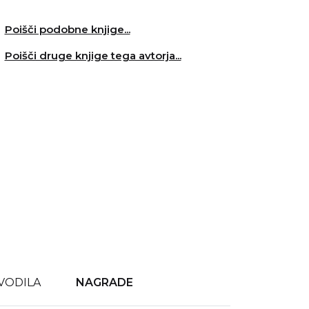
Poišči podobne knjige...
Poišči druge knjige tega avtorja...
VODILA
NAGRADE