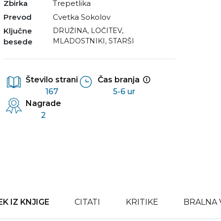
Zbirka
Trepetlika
Prevod
Cvetka Sokolov
Ključne
DRUŽINA
,
LOČITEV
,
MLADOSTNIKI
,
STARŠI
besede
Število strani
Čas branja
167
5-6 ur
Nagrade
2
K IZ KNJIGE
CITATI
KRITIKE
BRALNA 