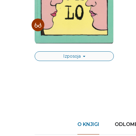
Izposoja
O KNJIGI
ODLOME