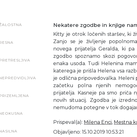
Nekatere zgodbe in knjige nam
ŽALOSTNA
Kitty je otrok ločenih staršev, ki ž
Zanjo se je življenje popolno
RESNA
novega prijatelja Geralda, ki p
zgodbo spoznamo skozi pogovor 
PRETRESLJIVA
enaka usoda. Tudi Helenina mama 
katerega je prišla Helena vsa razb
je odlična pripovedovalka. Heleni 
NEPREDVIDLJIVA
začetku polna njenih nemogo
prijatelja. Kasneje pa smo prič
PRIZEMLJENA
novih situacij. Zgodba je izredno
nemudoma potegne v tok dogajan
NEOKUSNA
Prispeval(a)
:
Milena Enci
,
Mestna kn
NASILNA
Objavljeno: 15.10.2019 10:53:21