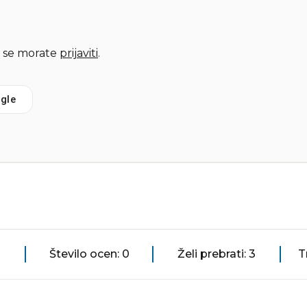
 se morate
prijaviti
.
gle
Število ocen: 0
Želi prebrati: 3
T