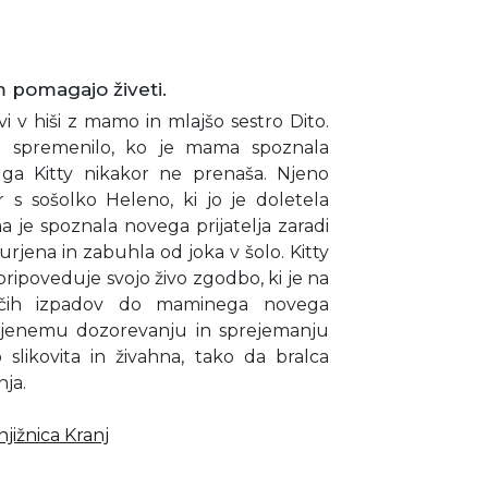
 pomagajo živeti.
ivi v hiši z mamo in mlajšo sestro Dito.
ma spremenilo, ko je mama spoznala
a ga Kitty nikakor ne prenaša. Njeno
s sošolko Heleno, ki jo je doletela
je spoznala novega prijatelja zaradi
urjena in zabuhla od joka v šolo. Kitty
pripoveduje svojo živo zgodbo, ki je na
čih izpadov do maminega novega
a njenemu dozorevanju in sprejemanju
 slikovita in živahna, tako da bralca
ja.
jižnica Kranj