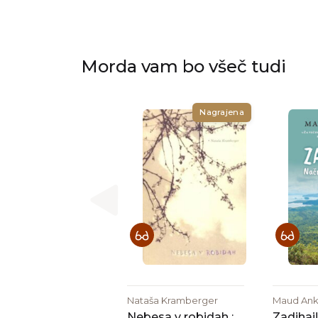
Morda vam bo všeč tudi
Nagrajena
Nataša Kramberger
Maud An
Nebesa v robidah :
Zadihaj!