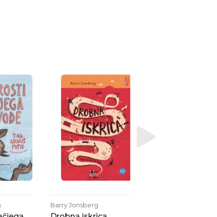
Kerry Fisher
Druga žena
s
Barry Jonsberg
ačjega
Drobna iskrica