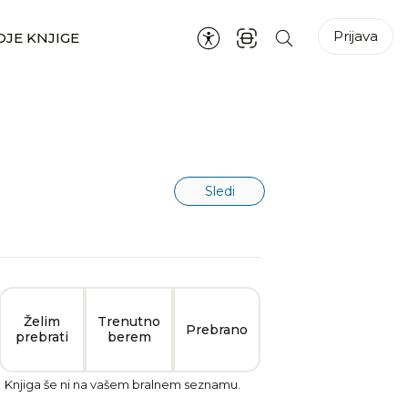
Prijava
JE KNJIGE
Sledi
Želim
Trenutno
Prebrano
prebrati
berem
Knjiga še ni na vašem bralnem seznamu.