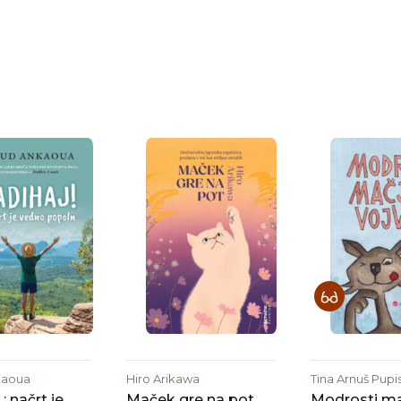
kaoua
Hiro Arikawa
Tina Arnuš Pupi
 : načrt je
Maček gre na pot
Modrosti m