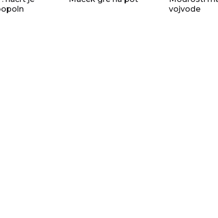
popoln
vojvode