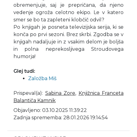
obremenjuje, saj je prepričana, da njeno
vedenje ogroža celotno ekipo. Le v katero
smer se bo ta zapleteni klobčič odvil?
Po knjigah je posneta televizijska serija, ki se
konča po prvi sezoni. Brez skrbi. Zgodba se v
knjigah nadaljuje in z vsakim delom je boljša
in polna neprekosljivega Stroudovega
humorja!
Glej tudi:
Založba Miš
Prispeval(a)
:
Sabina Zore
,
Knjižnica Franceta
Balantiča Kamnik
Objavljeno: 03.10.2025 11:39:22
Zadnja sprememba: 28.01.2026 19:14:54