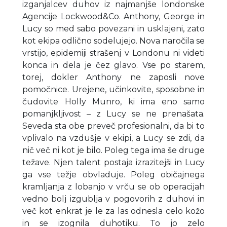
izganjalcev duhov iz najmanjše londonske
Agencije Lockwood&Co. Anthony, George in
Lucy so med sabo povezani in usklajeni, zato
kot ekipa odlično sodelujejo. Nova naročila se
vrstijo, epidemiji strašenj v Londonu ni videti
konca in dela je čez glavo. Vse po starem,
torej, dokler Anthony ne zaposli nove
pomočnice. Urejene, učinkovite, sposobne in
čudovite Holly Munro, ki ima eno samo
pomanjkljivost – z Lucy se ne prenašata.
Seveda sta obe preveč profesionalni, da bi to
vplivalo na vzdušje v ekipi, a Lucy se zdi, da
nič več ni kot je bilo. Poleg tega ima še druge
težave. Njen talent postaja izrazitejši in Lucy
ga vse težje obvladuje. Poleg običajnega
kramljanja z lobanjo v vrču se ob operacijah
vedno bolj izgublja v pogovorih z duhovi in
več kot enkrat je le za las odnesla celo kožo
in se izognila duhotiku. To jo zelo