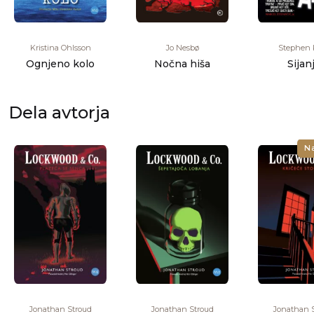
Kristina Ohlsson
Jo Nesbø
Stephen 
Ognjeno kolo
Nočna hiša
Sijan
Dela avtorja
N
Jonathan Stroud
Jonathan Stroud
Jonathan 