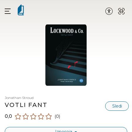
Jonathan Stroud
VOTLI FANT
Sledi
0,0
(0)
Izposoja