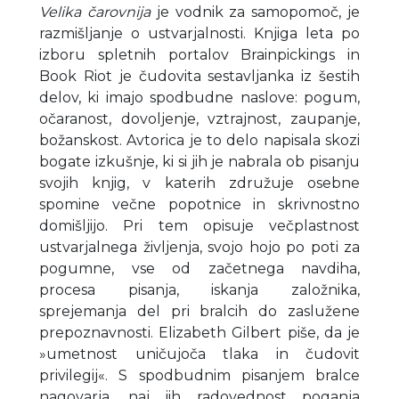
Velika čarovnija
je vodnik za samopomoč, je
razmišljanje o ustvarjalnosti. Knjiga leta po
izboru spletnih portalov Brainpickings in
Book Riot je čudovita sestavljanka iz šestih
delov, ki imajo spodbudne naslove: pogum,
očaranost, dovoljenje, vztrajnost, zaupanje,
božanskost. Avtorica je to delo napisala skozi
bogate izkušnje, ki si jih je nabrala ob pisanju
svojih knjig, v katerih združuje osebne
spomine večne popotnice in skrivnostno
domišljijo. Pri tem opisuje večplastnost
ustvarjalnega življenja, svojo hojo po poti za
pogumne, vse od začetnega navdiha,
procesa pisanja, iskanja založnika,
sprejemanja del pri bralcih do zaslužene
prepoznavnosti. Elizabeth Gilbert piše, da je
»umetnost uničujoča tlaka in čudovit
privilegij«. S spodbudnim pisanjem bralce
nagovarja, naj jih radovednost poganja