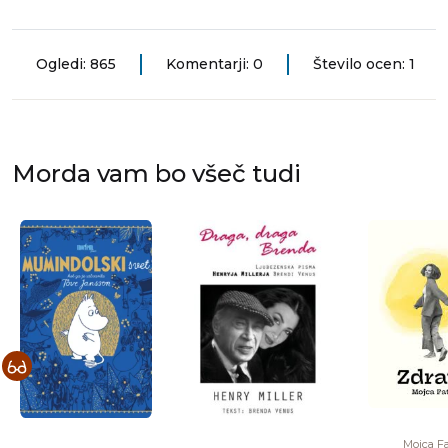
Ogledi: 865
Komentarji: 0
Število ocen: 1
Morda vam bo všeč tudi
Mojca F