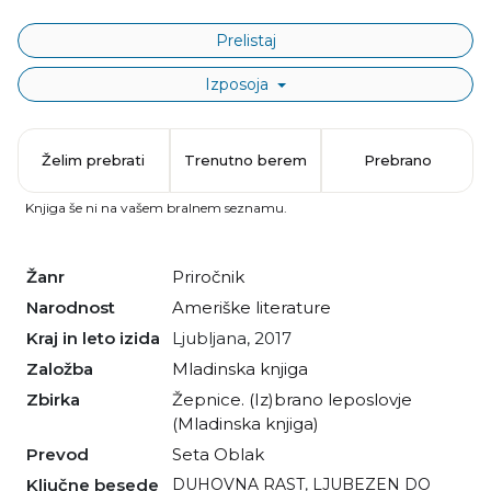
Prelistaj
Izposoja
Želim prebrati
Trenutno berem
Prebrano
Knjiga še ni na vašem bralnem seznamu.
Žanr
priročnik
Narodnost
Ameriške literature
Kraj in leto izida
Ljubljana, 2017
Založba
Mladinska knjiga
Zbirka
Žepnice. (Iz)brano leposlovje
(Mladinska knjiga)
Prevod
Seta Oblak
Ključne besede
DUHOVNA RAST
,
LJUBEZEN DO