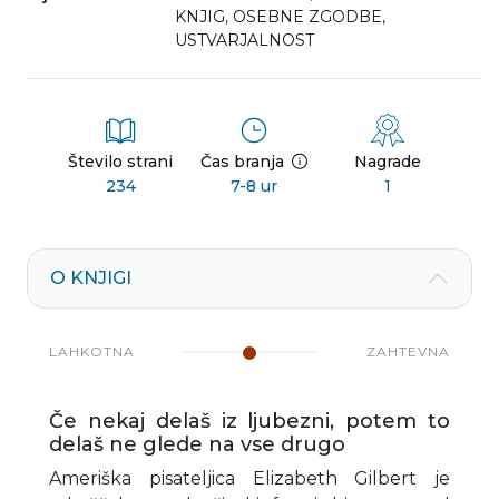
KNJIG
,
OSEBNE ZGODBE
,
USTVARJALNOST
Število strani
Čas branja
Nagrade
234
7-8 ur
1
O KNJIGI
LAHKOTNA
ZAHTEVNA
Če nekaj delaš iz ljubezni, potem to
delaš ne glede na vse drugo
Ameriška pisateljica Elizabeth Gilbert je