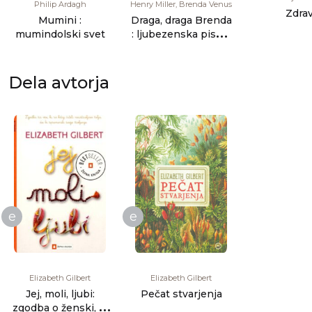
Philip Ardagh
Henry Miller, Brenda Venus
Zdra
Mumini :
Draga, draga Brenda
mumindolski svet
: ljubezenska pisma
Henryja Millerja Bre
[...]
Dela avtorja
e
e
Elizabeth Gilbert
Elizabeth Gilbert
Jej, moli, ljubi:
Pečat stvarjenja
zgodba o ženski, ki