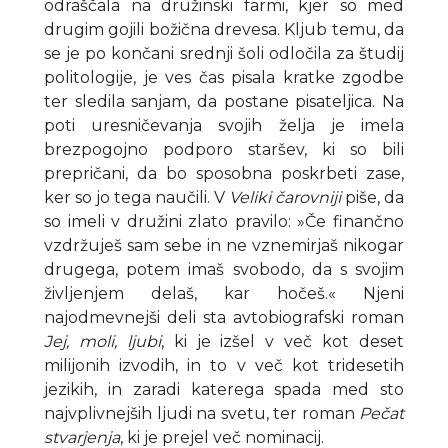
odraščala na družinski farmi, kjer so med
drugim gojili božična drevesa. Kljub temu, da
se je po končani srednji šoli odločila za študij
politologije, je ves čas pisala kratke zgodbe
ter sledila sanjam, da postane pisateljica. Na
poti uresničevanja svojih želja je imela
brezpogojno podporo staršev, ki so bili
prepričani, da bo sposobna poskrbeti zase,
ker so jo tega naučili. V
Veliki čarovniji
piše, da
so imeli v družini zlato pravilo: »Če finančno
vzdržuješ sam sebe in ne vznemirjaš nikogar
drugega, potem imaš svobodo, da s svojim
življenjem delaš, kar hočeš.« Njeni
najodmevnejši deli sta avtobiografski roman
Jej, moli, ljubi
, ki je izšel v več kot deset
milijonih izvodih, in to v več kot tridesetih
jezikih, in zaradi katerega spada med sto
najvplivnejših ljudi na svetu, ter roman
Pečat
stvarjenja
, ki je prejel več nominacij.