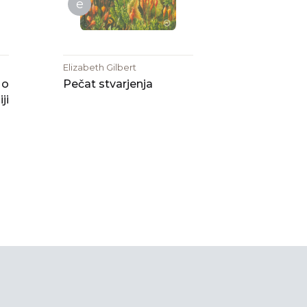
e
Elizabeth Gilbert
 o
Pečat stvarjenja
iji