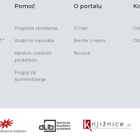
Pomoč
O portalu
Ko
Pogosta vprašanja
O nas
Gl
 –
Vodiči in navodila
Berite z nami
Ob
Varstvo osebnih
Novice
podatkov
Pogoji za
komentiranje