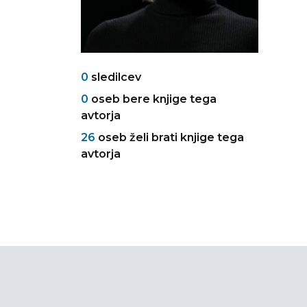
0
sledilcev
0
oseb bere knjige tega
avtorja
26
oseb želi brati knjige tega
avtorja