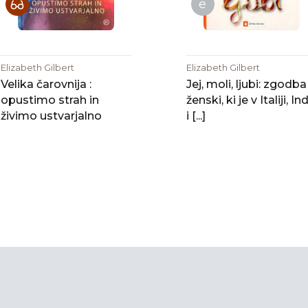
e
Elizabeth Gilbert
Elizabeth Gilbert
Velika čarovnija :
Jej, moli, ljubi: zgodba
opustimo strah in
ženski, ki je v Italiji, Ind
živimo ustvarjalno
i [...]