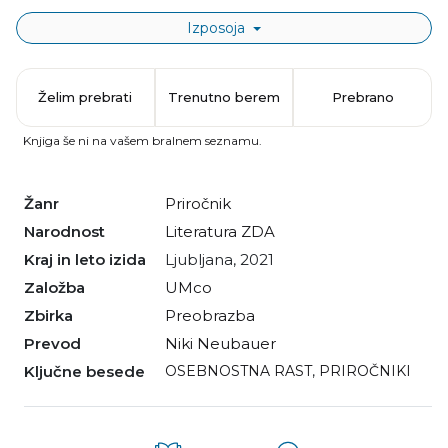
Izposoja
Želim prebrati
Trenutno berem
Prebrano
Knjiga še ni na vašem bralnem seznamu.
Žanr
priročnik
Narodnost
literatura ZDA
Kraj in leto izida
Ljubljana, 2021
Založba
UMco
Zbirka
Preobrazba
Prevod
Niki Neubauer
Ključne besede
OSEBNOSTNA RAST
,
PRIROČNIKI