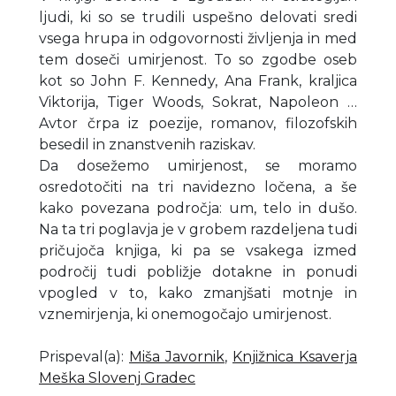
ljudi, ki so se trudili uspešno delovati sredi
vsega hrupa in odgovornosti življenja in med
tem doseči umirjenost. To so zgodbe oseb
kot so John F. Kennedy, Ana Frank, kraljica
Viktorija, Tiger Woods, Sokrat, Napoleon …
Avtor črpa iz poezije, romanov, filozofskih
besedil in znanstvenih raziskav.
Da dosežemo umirjenost, se moramo
osredotočiti na tri navidezno ločena, a še
kako povezana področja: um, telo in dušo.
Na ta tri poglavja je v grobem razdeljena tudi
pričujoča knjiga, ki pa se vsakega izmed
področij tudi pobližje dotakne in ponudi
vpogled v to, kako zmanjšati motnje in
vznemirjenja, ki onemogočajo umirjenost.
Prispeval(a)
:
Miša Javornik
,
Knjižnica Ksaverja
Meška Slovenj Gradec