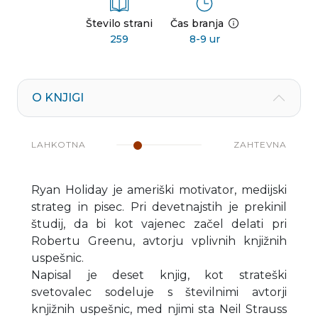
Število strani
Čas branja
259
8-9 ur
O KNJIGI
LAHKOTNA
ZAHTEVNA
Ryan Holiday je ameriški motivator, medijski
strateg in pisec. Pri devetnajstih je prekinil
študij, da bi kot vajenec začel delati pri
Robertu Greenu, avtorju vplivnih knjižnih
uspešnic.
Napisal je deset knjig, kot strateški
svetovalec sodeluje s številnimi avtorji
knjižnih uspešnic, med njimi sta Neil Strauss