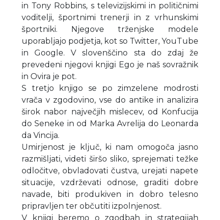
in Tony Robbins, s televizijskimi in političnimi
voditelji, športnimi trenerji in z vrhunskimi
športniki. Njegove trženjske modele
uporabljajo podjetja, kot so Twitter, YouTube
in Google. V slovenščino sta do zdaj že
prevedeni njegovi knjigi Ego je naš sovražnik
in Ovira je pot.
S tretjo knjigo se po zimzelene modrosti
vrača v zgodovino, vse do antike in analizira
širok nabor največjih mislecev, od Konfucija
do Seneke in od Marka Avrelija do Leonarda
da Vincija.
Umirjenost je ključ, ki nam omogoča jasno
razmišljati, videti širšo sliko, sprejemati težke
odločitve, obvladovati čustva, urejati napete
situacije, vzdrževati odnose, graditi dobre
navade, biti produkiven in dobro telesno
pripravljen ter občutiti izpolnjenost.
V knjigi beremo o zgodbah in strategijah