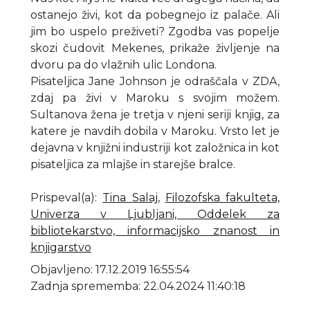
ostanejo živi, kot da pobegnejo iz palače. Ali
jim bo uspelo preživeti? Zgodba vas popelje
skozi čudovit Mekenes, prikaže življenje na
dvoru pa do vlažnih ulic Londona.
Pisateljica Jane Johnson je odraščala v ZDA,
zdaj pa živi v Maroku s svojim možem.
Sultanova žena je tretja v njeni seriji knjig, za
katere je navdih dobila v Maroku. Vrsto let je
dejavna v knjižni industriji kot založnica in kot
pisateljica za mlajše in starejše bralce.
Prispeval(a)
:
Tina Salaj
,
Filozofska fakulteta,
Univerza v Ljubljani, Oddelek za
bibliotekarstvo, informacijsko znanost in
knjigarstvo
Objavljeno: 17.12.2019 16:55:54
Zadnja sprememba: 22.04.2024 11:40:18