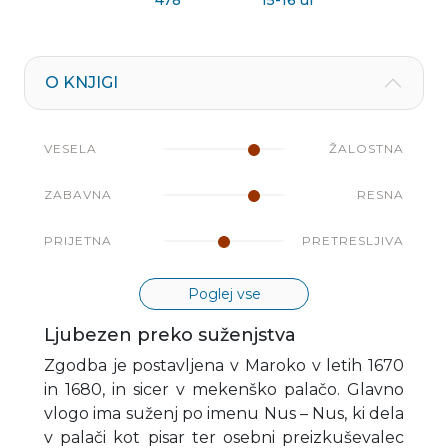
478
15-16 ur
O KNJIGI
VESELA
ŽALOSTNA
ZABAVNA
RESNA
PRIJETNA
PRETRESLJIVA
Poglej vse
Ljubezen preko suženjstva
Zgodba je postavljena v Maroko v letih 1670
in 1680, in sicer v mekenško palačo. Glavno
vlogo ima suženj po imenu Nus – Nus, ki dela
v palači kot pisar ter osebni preizkuševalec