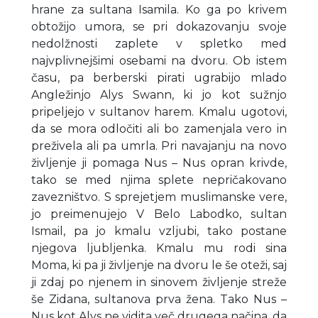
hrane za sultana Isamila. Ko ga po krivem
obtožijo umora, se pri dokazovanju svoje
nedolžnosti zaplete v spletko med
najvplivnejšimi osebami na dvoru. Ob istem
času, pa berberski pirati ugrabijo mlado
Angležinjo Alys Swann, ki jo kot sužnjo
pripeljejo v sultanov harem. Kmalu ugotovi,
da se mora odločiti ali bo zamenjala vero in
preživela ali pa umrla. Pri navajanju na novo
življenje ji pomaga Nus – Nus opran krivde,
tako se med njima splete nepričakovano
zavezništvo. S sprejetjem muslimanske vere,
jo preimenujejo V Belo Labodko, sultan
Ismail, pa jo kmalu vzljubi, tako postane
njegova ljubljenka. Kmalu mu rodi sina
Moma, ki pa ji življenje na dvoru le še oteži, saj
ji zdaj po njenem in sinovem življenje streže
še Zidana, sultanova prva žena. Tako Nus –
Nus kot Alys ne vidita več drugega načina, da