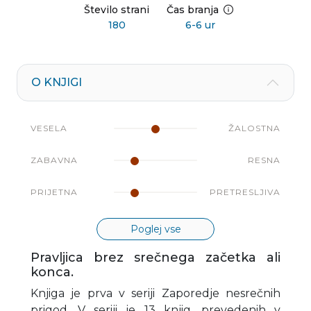
Število strani
Čas branja
180
6-6 ur
O KNJIGI
VESELA
ŽALOSTNA
ZABAVNA
RESNA
PRIJETNA
PRETRESLJIVA
Poglej vse
Pravljica brez srečnega začetka ali
konca.
Knjiga je prva v seriji Zaporedje nesrečnih
prigod. V seriji je 13 knjig, prevedenih v