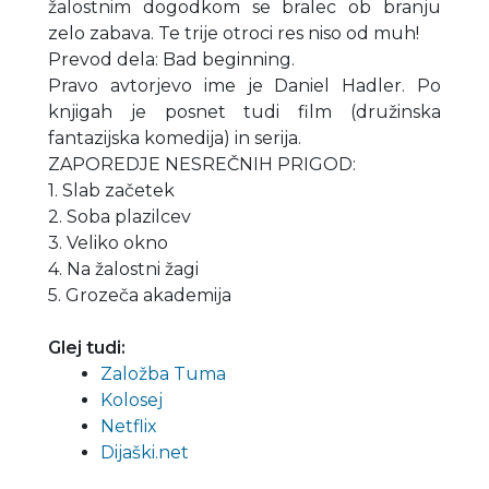
žalostnim dogodkom se bralec ob branju
zelo zabava. Te trije otroci res niso od muh!
Prevod dela: Bad beginning.
Pravo avtorjevo ime je Daniel Hadler. Po
knjigah je posnet tudi film (družinska
fantazijska komedija) in serija.
ZAPOREDJE NESREČNIH PRIGOD:
1. Slab začetek
2. Soba plazilcev
3. Veliko okno
4. Na žalostni žagi
5. Grozeča akademija
Glej tudi:
Založba Tuma
Kolosej
Netflix
Dijaški.net