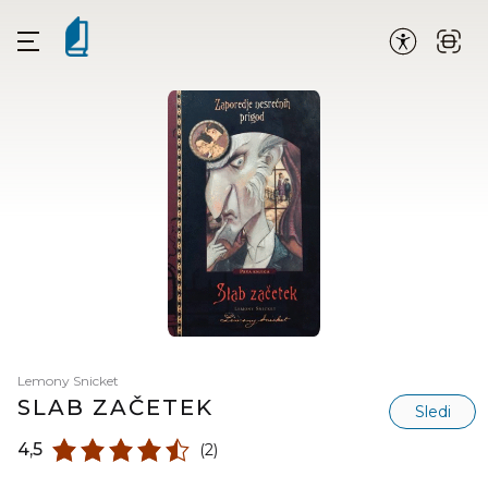
Lemony Snicket
SLAB ZAČETEK
Sledi
4,5
(2)