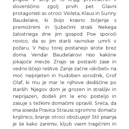
slovenščino zgolj prvih pet. Glavni
protagonisti so otroci: Violeta, Klaus in Sunny
Baudelaire, ki živijo krasno življenje s
premožnimi in ljubečimi straši. Nekega
žalostnega dne jim gospod Poe sporoči
novico, da so jim starši ravnokar umrli v
požaru. V hipu torej postanejo sirote brez
doma. Vendar Baudelairovi niso kakšne
jokajoče mevže. Znajo se postaviti zase in
vedno iščejo rešitve. Zanje začne »skrbeti« na
moč neprijeten in hudoben sorodnik, Grof
Olaf, ki mu je mar le njihove dediščine po
starših. Njegov dom je grozen in strašljiv in
neprijazen, dodeli jim le eno posteljo in
zasuje s težkimi domačimi opravili. Sreča, da
ima soseda Pravica Strauss ogromno domačo
knjižnico, branje otroci obožujejo! Stil pisanja
je še kako zanimiv, kljub vsem tragičnim in