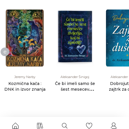
e
Jeremy Narby
Aleksander Šinigoj
Aleksander 
Kozmična kača :
Če bi imeli samo še
Dobrojut
DNK in izvor znanja
šest mesecev
zajtrk za 
življenja, kaj bi
naredili?