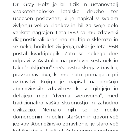
Dr. Gray Holz je bil fizik in ustanovitelj
visokotehnološke letalske družbe ter
uspešen poslovnež, ki je napisal v svojem
življenju veliko člankov in bil za svoje delo
večkrat nagrajen. Leta 1983 so mu zdravniki
diagnosticirali kronično multiplo sklerozo in
še nekaj borih let življenja, nakar je leta 1988
postal kvadriplegik. Zato se nekega dne
odpravi v Avstralijo na poslovni sestanek in
tako “naključno” sreča avstralskega zdravilca,
pravzaprav dva, ki mu nato pomagata pri
ozdravitvi. Knjigo je napisal na prošnjo
aboridžinskih zdravilcev, ki se gibljejo in
delujejo med “dvema svetovoma”, med
tradicionalno vaško skupnostjo in zahodno
civilizacijo. Nemalo njih se je rodilo
domorodnim in belim staršem in govori več
jezikov. Aboridžinsko zdravljenje je staro več
kot šestdeset tisoč let. Avtor opisuje postopni