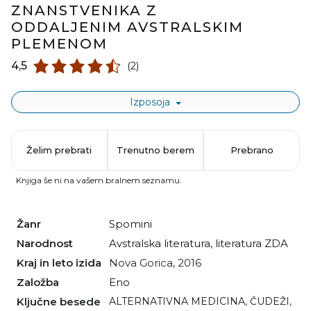
ZNANSTVENIKA Z
ODDALJENIM AVSTRALSKIM
PLEMENOM
4,5
(2)
Izposoja
Želim prebrati
Trenutno berem
Prebrano
Knjiga še ni na vašem bralnem seznamu.
Žanr
spomini
Narodnost
avstralska literatura
,
literatura ZDA
Kraj in leto izida
Nova Gorica, 2016
Založba
Eno
Ključne besede
ALTERNATIVNA MEDICINA
,
ČUDEŽI
,