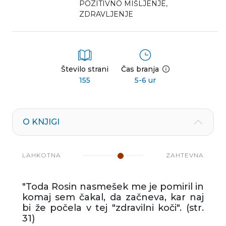
POZITIVNO MIŠLJENJE
,
ZDRAVLJENJE
Število strani
Čas branja
155
5-6 ur
O KNJIGI
LAHKOTNA
ZAHTEVNA
"Toda Rosin nasmešek me je pomiril in
komaj sem čakal, da začneva, kar naj
bi že počela v tej "zdravilni koči". (str.
31)