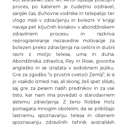
proces, po katerem je čudežno ozdravel,
sanjski čas, duhovne vodnike in telepatijo ter
vlogo misli v zdravljenju in bolezni. V knjigi
navaja pet ključnih korakov v aboridžinskem
zdravilnem procesu in razkriva
reprogramiranje nezavedne motivacije za
bolezen preko zdravljenja na celični in dušni
ravni z močjo telesa, uma in duha.
Aboridžinska zdravilca, Rey in Rose, govorita
angleško in se izražata v sodobnem jeziku.
Gre za zgodbo “o prvotni cvetoči Zemlji”, ki si
jo vsakdo izmed nas, ali skoraj, želi spet slišati,
saj gre za pesem naših prednikov in za vse
tisto, kar nam ima povedati o starodavnem
sistemu zdravljenja. Z ženo Robbie Holz
pomagata mnogim obolelim, da se približajo
lastnemu spoznavanju telesa in obenem
spoznavanju zdravilnih tehnik avstralskih