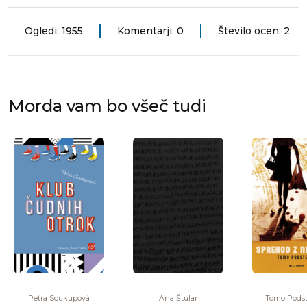
Ogledi: 1955
Komentarji: 0
Število ocen: 2
Morda vam bo všeč tudi
Petra Soukupová
Ana Štular
Tomo Pods