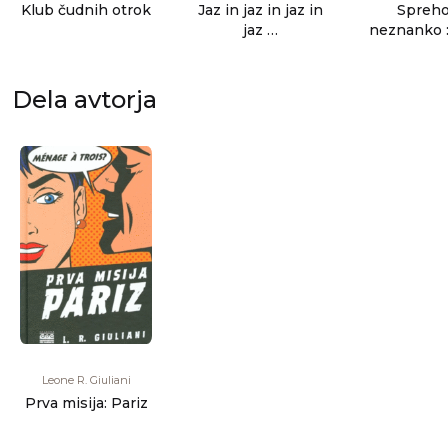
Klub čudnih otrok
Jaz in jaz in jaz in
Spreho
jaz …
neznanko :
zgod
Dela avtorja
Leone R. Giuliani
Prva misija: Pariz