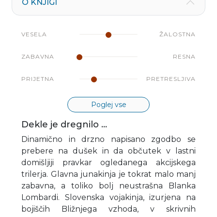
O KNJIGI
VESELA
ŽALOSTNA
ZABAVNA
RESNA
PRIJETNA
PRETRESLJIVA
Poglej vse
Dekle je dregnilo ...
Dinamično in drzno napisano zgodbo se
prebere na dušek in da občutek v lastni
domišljiji pravkar ogledanega akcijskega
trilerja. Glavna junakinja je tokrat malo manj
zabavna, a toliko bolj neustrašna Blanka
Lombardi. Slovenska vojakinja, izurjena na
bojiščih Bližnjega vzhoda, v skrivnih