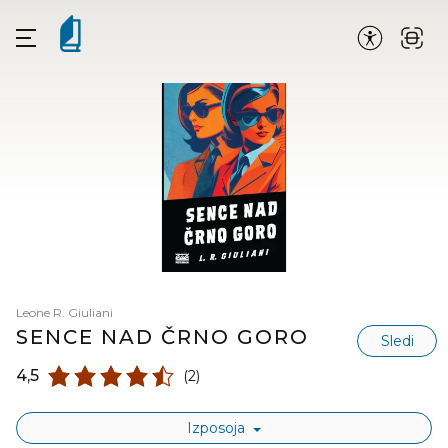
Leone R. Giuliani
SENCE NAD ČRNO GORO
Sledi
4,5
(2)
Izposoja