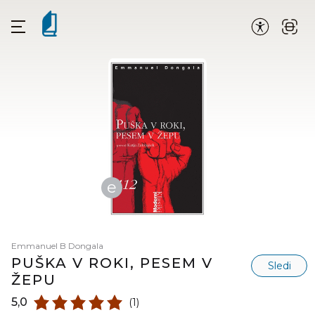
e
Emmanuel B Dongala
PUŠKA V ROKI, PESEM V
Sledi
ŽEPU
5,0
(1)