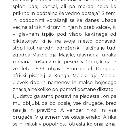
sploh kdaj končal, ali pa morda nekoliko
prikrito in podtalno še vedno obstaja? S temi
in podobnimi vprašanji se še danes ubada
večina afriških držav in njenih prebivalcev, ki
v glavnem trpijo pod vlado kakšnega od
diktatorjev, ki je na svoje mesto ponavadi
stopil kot narodni odrešenik. Takšna je tudi
zgodba Majele dja Majele, glavnega junaka
romana Puška v roki, pesem v žepu, ki ga je
že leta 1973 objavil Emmanuel Dongala,
afriški pisatelj iz Konga. Majela dje Majela,
človek dobrih namenov in malce boječega
značaja nekoliko po pomoti postane diktator.
Ljudstvo ga samo postavi na piedestal, on pa
mu obljubi, da bo odslej vse drugače, brez
nasilja in pravično. A vendar nikoli ni vse
drugače. V glavnem vse ostaja enako. Afrika
se ni nikoli v popolnosti otresla kolonializma.