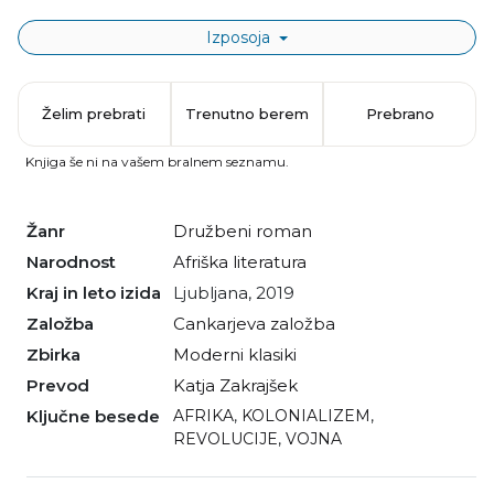
Izposoja
Želim prebrati
Trenutno berem
Prebrano
Knjiga še ni na vašem bralnem seznamu.
Žanr
družbeni roman
Narodnost
afriška literatura
Kraj in leto izida
Ljubljana, 2019
Založba
Cankarjeva založba
Zbirka
Moderni klasiki
Prevod
Katja Zakrajšek
Ključne besede
AFRIKA
,
KOLONIALIZEM
,
REVOLUCIJE
,
VOJNA