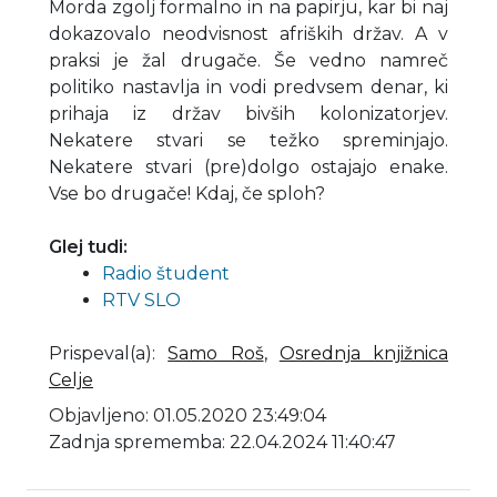
Morda zgolj formalno in na papirju, kar bi naj
dokazovalo neodvisnost afriških držav. A v
praksi je žal drugače. Še vedno namreč
politiko nastavlja in vodi predvsem denar, ki
prihaja iz držav bivših kolonizatorjev.
Nekatere stvari se težko spreminjajo.
Nekatere stvari (pre)dolgo ostajajo enake.
Vse bo drugače! Kdaj, če sploh?
Glej tudi:
Radio študent
RTV SLO
Prispeval(a)
:
Samo Roš
,
Osrednja knjižnica
Celje
Objavljeno: 01.05.2020 23:49:04
Zadnja sprememba: 22.04.2024 11:40:47