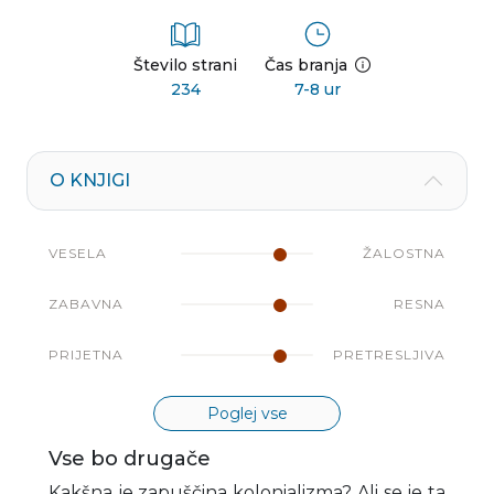
Število strani
Čas branja
234
7-8 ur
O KNJIGI
VESELA
ŽALOSTNA
ZABAVNA
RESNA
PRIJETNA
PRETRESLJIVA
Poglej vse
Vse bo drugače
Kakšna je zapuščina kolonializma? Ali se je ta