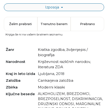
Izposoja
Želim prebrati
Trenutno berem
Prebrano
Knjiga še ni na vašem bralnem seznamu.
Žanr
kratka zgodba
,
življenjepis /
biografija
Narodnost
Književnost različnih narodov
,
literatura ZDA
Kraj in leto izida
Ljubljana, 2018
Založba
Cankarjeva založba
Zbirka
Moderni klasiki
Ključne besede
ALKOHOLIZEM
,
BREZDOMCI
,
BREZPOSELNOST
,
DISKRIMINACIJA
,
DRUŽINSKI ODNOSI
,
MARGINALNE