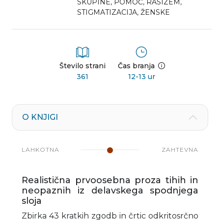
SKUPINE
,
POMOČ
,
RASIZEM
,
STIGMATIZACIJA
,
ŽENSKE
Število strani
Čas branja
361
12-13 ur
O KNJIGI
LAHKOTNA
ZAHTEVNA
Realistična prvoosebna proza tihih in
neopaznih iz delavskega spodnjega
sloja
Zbirka 43 kratkih zgodb in črtic odkritosrčno