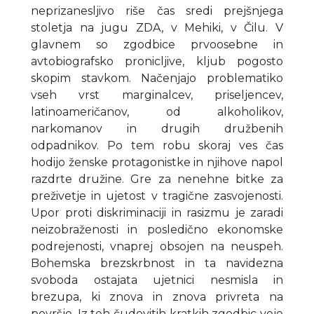
neprizanesljivo riše čas sredi prejšnjega
stoletja na jugu ZDA, v Mehiki, v Čilu. V
glavnem so zgodbice prvoosebne in
avtobiografsko pronicljive, kljub pogosto
skopim stavkom. Načenjajo problematiko
vseh vrst marginalcev, priseljencev,
latinoameričanov, od alkoholikov,
narkomanov in drugih družbenih
odpadnikov. Po tem robu skoraj ves čas
hodijo ženske protagonistke in njihove napol
razdrte družine. Gre za nenehne bitke za
preživetje in ujetost v tragične zasvojenosti.
Upor proti diskriminaciji in rasizmu je zaradi
neizobraženosti in posledično ekonomske
podrejenosti, vnaprej obsojen na neuspeh.
Bohemska brezskrbnost in ta navidezna
svoboda ostajata ujetnici nesmisla in
brezupa, ki znova in znova privreta na
površje. Iz teh čudovitih kratkih zgodbic veje