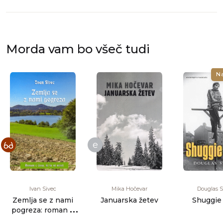
Morda vam bo všeč tudi
N
e
Ivan Sivec
Mika Hočevar
Douglas S
Zemlja se z nami
Januarska žetev
Shuggie
pogreza: roman o
času, ki še ni minil