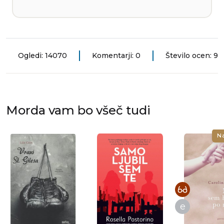
Ogledi: 14070
Komentarji: 0
Število ocen: 9
Morda vam bo všeč tudi
N
e