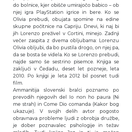
do bolnice, kjer obišče umirajočo babico – ob
njej igra PlayStation igrice in bere. Ko se
Olivia prebudi, obujata spomine na edine
skupne počitnice na Capriju. Dnevi, ki naj bi
jih Lorenzo preživel v Cortini, minejo. Zadnji
večer zaspita z dvema obljubama: Lorenzu
Olivia obljubi, da bo pustila drogo, on njej pa,
da se bosta še videla. Ko se Lorenzo prebudi,
najde samo še sestrino pisemce. Knjiga se
zaključi v Čedadu, deset let pozneje, leta
2010. Po knjigi je leta 2012 bil posnet tudi
film.
Ammanitija slovenski bralci poznamo po
prevodih njegovih del Io non ho paura (Ni
me strah) in Come Dio comanda (Kakor bog
ukazuje). V svojih delih avtor pogosto
obravnava probleme ljudi z obrobja družbe,
je dober poznavalec psihologije in težav