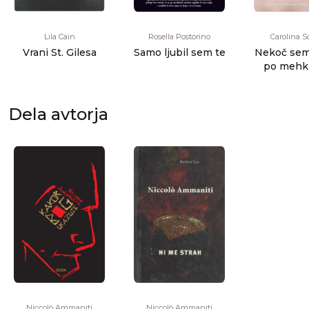
Lila Cain
Rosella Postorino
Carolina S
Vrani St. Gilesa
Samo ljubil sem te
Nekoč sem
po mehki
Dela avtorja
Niccolò Ammaniti
Niccolò Ammaniti