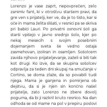
Lorenzo je vase zaprt, nepovprečen, zelo
zanimiv fant, ki v otroštvu staršem pravi, da
gre ven s prijatelji, ker ve, da je to tisto, kar si
oče in mama želita slišati, v resnici pa se skriva
pri babici Lauri. Po privatni osnovni šoli ga
starši vpišejo v javno srednjo šolo, kjer po
nekaj mesecih s svojim posebnim
dojemanjem sveta še vedno ostaja
zasmehovan, izoliran in osamljen. Sošolcem
zavida njihovo prijateljevanje, zaželi si biti tak
kot drugi. Ko izve, da se skupina sošolcev
odpravlja za teden dni skupaj na smučanje v
Cortino, se doma zlaže, da so povabili tudi
njega. Mama je ganjena in pomirjena ob
dejstvu, da si je njen sin končno našel
prijatelje, zato Lorenzo ne zbere dovolj
poguma, da bi ji razkril kruto resnico. Na dan
odhoda se od mame na pol v prepiru poslovi