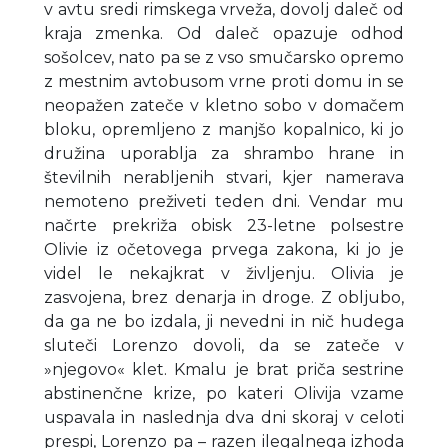
v avtu sredi rimskega vrveža, dovolj daleč od
kraja zmenka. Od daleč opazuje odhod
sošolcev, nato pa se z vso smučarsko opremo
z mestnim avtobusom vrne proti domu in se
neopažen zateče v kletno sobo v domačem
bloku, opremljeno z manjšo kopalnico, ki jo
družina uporablja za shrambo hrane in
številnih nerabljenih stvari, kjer namerava
nemoteno preživeti teden dni. Vendar mu
načrte prekriža obisk 23-letne polsestre
Olivie iz očetovega prvega zakona, ki jo je
videl le nekajkrat v življenju. Olivia je
zasvojena, brez denarja in droge. Z obljubo,
da ga ne bo izdala, ji nevedni in nič hudega
sluteči Lorenzo dovoli, da se zateče v
»njegovo« klet. Kmalu je brat priča sestrine
abstinenčne krize, po kateri Olivija vzame
uspavala in naslednja dva dni skoraj v celoti
prespi, Lorenzo pa – razen ilegalnega izhoda