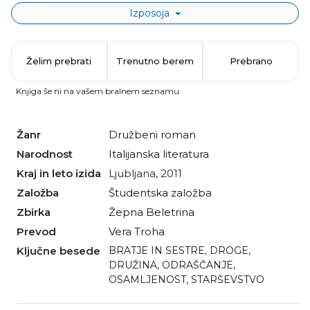
Izposoja
Želim prebrati
Trenutno berem
Prebrano
Knjiga še ni na vašem bralnem seznamu.
Žanr
družbeni roman
Narodnost
italijanska literatura
Kraj in leto izida
Ljubljana, 2011
Založba
Študentska založba
Zbirka
Žepna Beletrina
Prevod
Vera Troha
Ključne besede
BRATJE IN SESTRE
,
DROGE
,
DRUŽINA
,
ODRAŠČANJE
,
OSAMLJENOST
,
STARŠEVSTVO