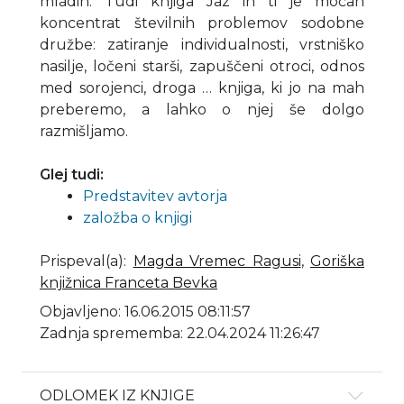
mladih. Tudi knjiga Jaz in ti je močan
koncentrat številnih problemov sodobne
družbe: zatiranje individualnosti, vrstniško
nasilje, ločeni starši, zapuščeni otroci, odnos
med sorojenci, droga … knjiga, ki jo na mah
preberemo, a lahko o njej še dolgo
razmišljamo.
Glej tudi:
Predstavitev avtorja
založba o knjigi
Prispeval(a)
:
Magda Vremec Ragusi
,
Goriška
knjižnica Franceta Bevka
Objavljeno: 16.06.2015 08:11:57
Zadnja sprememba: 22.04.2024 11:26:47
ODLOMEK IZ KNJIGE