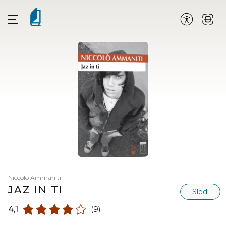
Niccolò Ammaniti
JAZ IN TI
Sledi
4,1
(9)