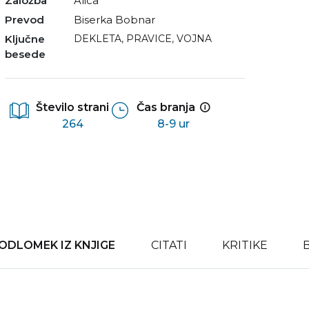
Založba
Alica
Prevod
Biserka Bobnar
Ključne
DEKLETA
,
PRAVICE
,
VOJNA
besede
Število strani
Čas branja
264
8-9 ur
ODLOMEK IZ KNJIGE
CITATI
KRITIKE