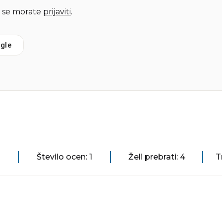
 se morate
prijaviti
.
gle
Število ocen: 1
Želi prebrati: 4
T