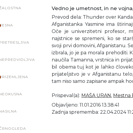
Vedno je umetnost, in ne vojna, 
ŽALOSTNA
Prevod dela: Thunder over Kanda
Afganistanka Yasmine ima štirinajs
RESNA
Oče je univerzitetni profesor, m
najstnice se spremeni, ko se star
PRETRESLJIVA
svoji prvi domovini, Afganistanu. S
izbrala, jo je pa morala prehoditi. K
naučila Tamanna, vrstnica in prijatel
NEPREDVIDLJIVA
bil obema tuj kot je lahko člove
prijateljstvo je v Afganistanu te
PRIZEMLJENA
tam niso samo zapisane ampak hodij
NEOKUSNA
Prispeval(a)
:
MAŠA URAN
,
Mestna k
Objavljeno: 11.01.2016 13:38:41
NASILNA
Zadnja sprememba: 22.04.2024 11:
ČRNOGLEDA