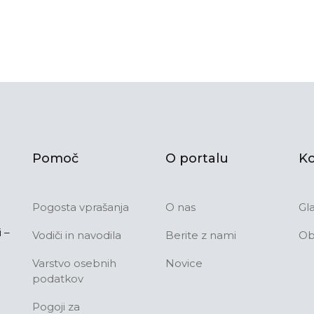
Pomoč
O portalu
Ko
Pogosta vprašanja
O nas
Gl
 –
Vodiči in navodila
Berite z nami
Ob
Varstvo osebnih
Novice
podatkov
Pogoji za