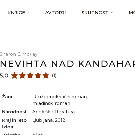
KNJIGE
AVTORJI
SKUPNOST
MO
Sharon E. Mckay
NEVIHTA NAD KANDAHA
5,0
(1)
Žanr
družbenokritični roman
,
mladinski roman
Narodnost
angleška literatura
Kraj in leto
Ljubljana, 2012
izida