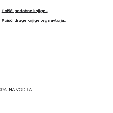
Poišči podobne knjige...
Poišči druge knjige tega avtorja...
BRALNA VODILA