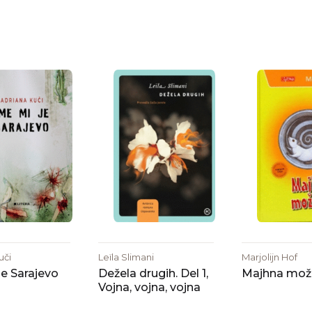
uči
Leïla Slimani
Marjolijn Hof
je Sarajevo
Dežela drugih. Del 1,
Majhna mož
Vojna, vojna, vojna