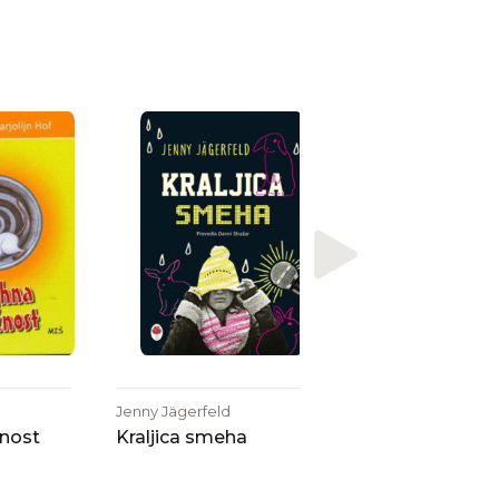
Karen Levine
Hanin kovček :
resnična zgodba
Jenny Jägerfeld
nost
Kraljica smeha