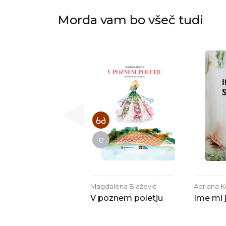
Morda vam bo všeč tudi
e
Magdalena Blažević
Adriana K
V poznem poletju
Ime mi 