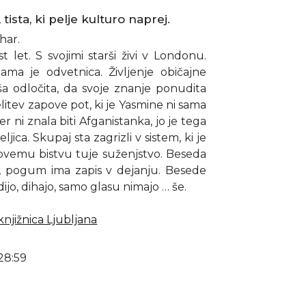
tista, ki pelje kulturo naprej.
har.
t let. S svojimi starši živi v Londonu.
ama je odvetnica. Življenje običajne
ša odločita, da svoje znanje ponudita
elitev zapove pot, ki je Yasmine ni sama
er ni znala biti Afganistanka, jo je tega
jica. Skupaj sta zagrizli v sistem, ki je
kovemu bistvu tuje suženjstvo. Beseda
lo, pogum ima zapis v dejanju. Besede
o, dihajo, samo glasu nimajo … še.
njižnica Ljubljana
28:59