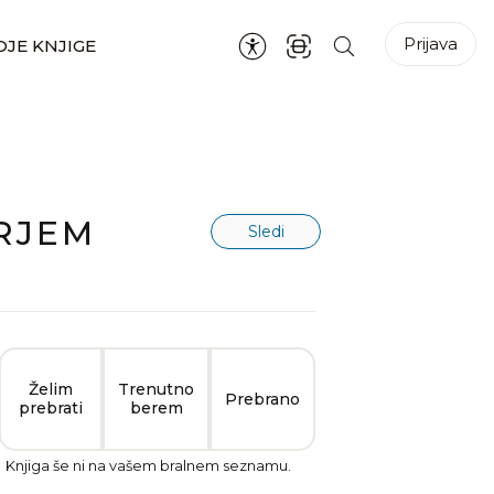
Prijava
JE KNJIGE
RJEM
Sledi
Želim
Trenutno
Prebrano
prebrati
berem
Knjiga še ni na vašem bralnem seznamu.