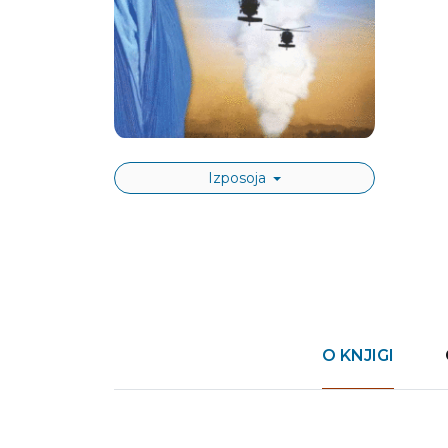
Izposoja
O KNJIGI