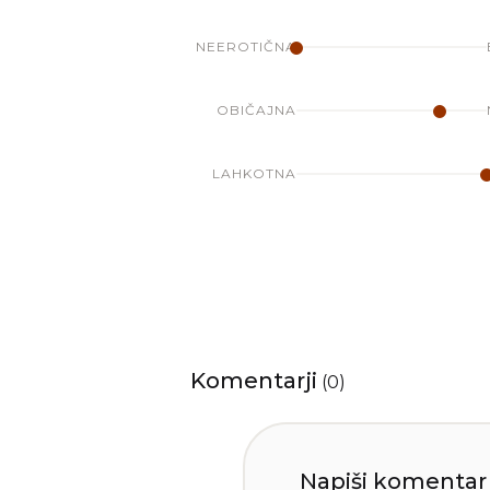
NEEROTIČNA
OBIČAJNA
LAHKOTNA
Komentarji
(
0
)
Napiši komentar