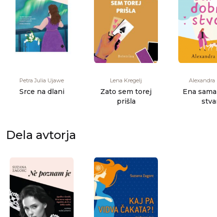
Petra Julia Ujawe
Lena Kregelj
Alexandra 
Srce na dlani
Zato sem torej
Ena sama
prišla
stva
Dela avtorja