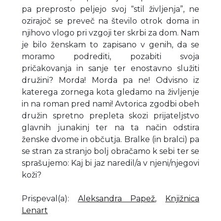
pa preprosto peljejo svoj “stil življenja”, ne
ozirajoč se preveč na število otrok doma in
njihovo vlogo pri vzgoji ter skrbi za dom. Nam
je bilo ženskam to zapisano v genih, da se
moramo podrediti, pozabiti svoja
pričakovanja in sanje ter enostavno služiti
družini? Morda! Morda pa ne! Odvisno iz
katerega zornega kota gledamo na življenje
in na roman pred nami! Avtorica zgodbi obeh
družin spretno prepleta skozi prijateljstvo
glavnih junakinj ter na ta način odstira
ženske dvome in občutja. Bralke (in bralci) pa
se stran za stranjo bolj obračamo k sebi ter se
sprašujemo: Kaj bi jaz naredil/a v njeni/njegovi
koži?
Prispeval(a)
:
Aleksandra Papež
,
Knjižnica
Lenart