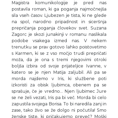
Magistra komunikologije je pred nas
postavila roman, ki ga poganja najmočnejša
sila vseh časov. Ljubezen je tista, ki ne glede
na spol, narodno pripadnost in siceršnja
prepričanja poganja človekov svet. Suzana
Zagorc je skozi junakinji v romanu naslikala
podobe vsakega izmed nas. V nekem
trenutku se prav gotovo lahko poistovetimo
s Karmen, ki se z vso močjo trudi prepričati
moža, da je ona s tremi njegovimi otroki
boljša izbira od svoje prijateljice Ivanne, v
katero se je njen Matija zaljubil. Ali pa se
morda najdemo v Iris, ki službene poti
izkoristi za obisk ljubimca, obenem pa se
sprašuje, če je vredno… Njen ljubimec Jure
se ne želi vezati, Iris pa bi več. Morda bi celo
zapustila svojega Borisa. To bi naredila zanj in
zase, tako živo se že dolgo ni počutila! Smo
ženske tiste, ki pričakujemo preveč? Moški