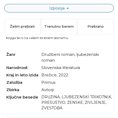
Izposoja
Želim prebrati
Trenutno berem
Prebrano
Knjiga še ni na vašem bralnem seznamu.
Žanr
družbeni roman
,
ljubezenski
roman
Narodnost
slovenska literatura
Kraj in leto izida
Brežice, 2022
Založba
Primus
Zbirka
Avtorji
Ključne besede
DRUŽINA
,
LJUBEZENSKI TRIKOTNIK
,
PREŠUŠTVO
,
ŽENSKE
,
ŽIVLJENJE
,
ZVESTOBA