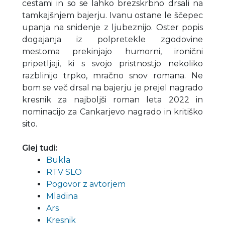
cestami in so se lahko brezskrbno drsali na
tamkajšnjem bajerju. Ivanu ostane le ščepec
upanja na snidenje z ljubeznijo. Oster popis
dogajanja iz polpretekle zgodovine
mestoma prekinjajo humorni, ironični
pripetljaji, ki s svojo pristnostjo nekoliko
razblinijo trpko, mračno snov romana. Ne
bom se več drsal na bajerju je prejel nagrado
kresnik za najboljši roman leta 2022 in
nominacijo za Cankarjevo nagrado in kritiško
sito.
Glej tudi:
Bukla
RTV SLO
Pogovor z avtorjem
Mladina
Ars
Kresnik