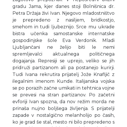
gradu Jama, kjer danes stoji Bolnišnica dr.
Petra Držaja živi Ivan. Njegovo mladostništvo
je prepredeno z nasiljem, bridkostjo,
smehom in tudi ljubeznijo. Srce mu ukrade
bistra učenka samostanske internatske
gospodinjske šole Eva Verdonik. Mladi
Ljubljančani ne želijo biti le nemi
spremljevalci aktualnega političnega
dogajanja. Represiji se uprejo, veliko se jih
pridruži partizanom ali pa postanejo kurirji.
Tudi Ivana rekrutira prijatelj Jože Knafljič z
ilegalnim imenom Kunde. Italijanska vojska
se po porazih začne umikati in tehtnica vojne
se prevesi na stran partizanov. Po začetni
evforiji Ivan spozna, da nov režim morda ne
prinaša nujno boljšega življenja. S prijatelji
zapade v nostalgično melanholijo po časih,
ko je grad še stal, mesto ni bilo prepredeno s