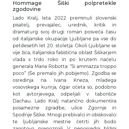
Hommage Šiški polpretekle
zgodovine
Lado Kralj, leta 2022 preminuli slovenski
pisatelj, prevajalec, urednik, kritik in
dramaturg svoj drugi roman posveča času
od italijanske okupacije Ljubljane pa vse do
petdesetih let 20. stoletja. Okoli Ljubljane se
vije žica, italijanska fašistična oblast Šiškarjem
vlada s trdo roko in po krutem načelu
generala Maria Robotta: “Si ammazza troppo
poco” (Še premalo jih pobijemo). Zgodba se
osredinja na Ivana Kneza, mladega
vosovskega kurirja, čigar očeta so, podobno
kot avtorjevega, odpeljali v taborišče
Dachau. Lado Kralj natančno dokumentira
posamezne zgradbe, ulice Zgornje in
Spodnje Šiške. Mnogi prebivalci in obiskovalci
te ljubljanske mestne četrti jih bodo
zagotovo prepoznali. V neposredni bližini