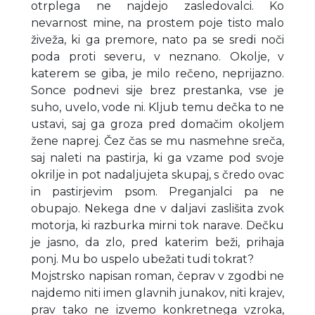
otrplega ne najdejo zasledovalci. Ko
nevarnost mine, na prostem poje tisto malo
živeža, ki ga premore, nato pa se sredi noči
poda proti severu, v neznano. Okolje, v
katerem se giba, je milo rečeno, neprijazno.
Sonce podnevi sije brez prestanka, vse je
suho, uvelo, vode ni. Kljub temu dečka to ne
ustavi, saj ga groza pred domačim okoljem
žene naprej. Čez čas se mu nasmehne sreča,
saj naleti na pastirja, ki ga vzame pod svoje
okrilje in pot nadaljujeta skupaj, s čredo ovac
in pastirjevim psom. Preganjalci pa ne
obupajo. Nekega dne v daljavi zaslišita zvok
motorja, ki razburka mirni tok narave. Dečku
je jasno, da zlo, pred katerim beži, prihaja
ponj. Mu bo uspelo ubežati tudi tokrat?
Mojstrsko napisan roman, čeprav v zgodbi ne
najdemo niti imen glavnih junakov, niti krajev,
prav tako ne izvemo konkretnega vzroka,