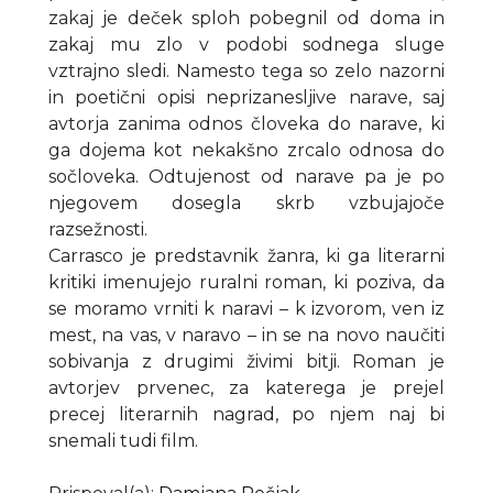
zakaj je deček sploh pobegnil od doma in
zakaj mu zlo v podobi sodnega sluge
vztrajno sledi. Namesto tega so zelo nazorni
in poetični opisi neprizanesljive narave, saj
avtorja zanima odnos človeka do narave, ki
ga dojema kot nekakšno zrcalo odnosa do
sočloveka. Odtujenost od narave pa je po
njegovem dosegla skrb vzbujajoče
razsežnosti.
Carrasco je predstavnik žanra, ki ga literarni
kritiki imenujejo ruralni roman, ki poziva, da
se moramo vrniti k naravi – k izvorom, ven iz
mest, na vas, v naravo – in se na novo naučiti
sobivanja z drugimi živimi bitji. Roman je
avtorjev prvenec, za katerega je prejel
precej literarnih nagrad, po njem naj bi
snemali tudi film.