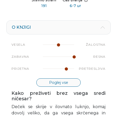
Število strani
Čas branja
191
6-7 ur
O KNJIGI
VESELA
ŽALOSTNA
ZABAVNA
RESNA
PRIJETNA
PRETRESLJIVA
Poglej vse
Kako preživeti brez vsega sredi
ničesar?
Deček se skrije v ilovnato luknjo, komaj
dovolj veliko, da ga vsega skrčenega in