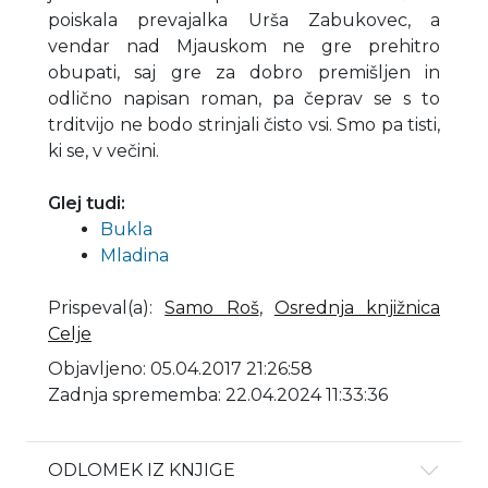
poiskala prevajalka Urša Zabukovec, a
vendar nad Mjauskom ne gre prehitro
obupati, saj gre za dobro premišljen in
odlično napisan roman, pa čeprav se s to
trditvijo ne bodo strinjali čisto vsi. Smo pa tisti,
ki se, v večini.
Glej tudi:
Bukla
Mladina
Prispeval(a)
:
Samo Roš
,
Osrednja knjižnica
Celje
Objavljeno: 05.04.2017 21:26:58
Zadnja sprememba: 22.04.2024 11:33:36
ODLOMEK IZ KNJIGE