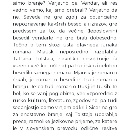
sámo branje? Verjetno da. Vendar, ali res
vedno vemo, kaj smo prebrali? Verjetno da
ne. Seveda ne gre zgolj za potencialno
nepoznavanje kakšnih besed ali izrazov, gre
predvsem za to, da večine (leposlovnih)
besedil vendarle ne gre brati dobesedno.
Točno o tem skozi usta glavnega junaka
romana Mjausk neposredno razglablja
Tatʹjana Tolstaja, nekoliko posredneje (a
vseeno več kot očitno) pa tudi skozi celotno
besedilo samega romana. Mjausk je roman o
črkah, je roman o besedi in tudi roman o
branju. Je pa tudi roman o Rusiji in Rusih. In
bolj ko se vanj poglobimo, več vzporednic z
rusko kulturo, literaturo, zgodovino, pa tudi
sedanjostjo bomo v njem odkrili. Sicer ne gre
za enostavno branje, saj Tolstaja uporablja
precej raznolike jezikovne prijeme, za katere
je v slovenskem prevodu odlične rešitve