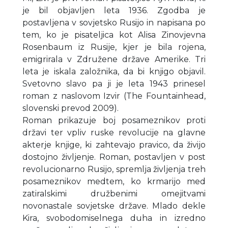
je bil objavljen leta 1936. Zgodba je
postavljena v sovjetsko Rusijo in napisana po
tem, ko je pisateljica kot Alisa Zinovjevna
Rosenbaum iz Rusije, kjer je bila rojena,
emigrirala v Združene države Amerike. Tri
leta je iskala založnika, da bi knjigo objavil.
Svetovno slavo pa ji je leta 1943 prinesel
roman z naslovom Izvir (The Fountainhead,
slovenski prevod 2009).
Roman prikazuje boj posameznikov proti
državi ter vpliv ruske revolucije na glavne
akterje knjige, ki zahtevajo pravico, da živijo
dostojno življenje. Roman, postavljen v post
revolucionarno Rusijo, spremlja življenja treh
posameznikov medtem, ko krmarijo med
zatiralskimi družbenimi omejitvami
novonastale sovjetske države. Mlado dekle
Kira, svobodomiselnega duha in izredno