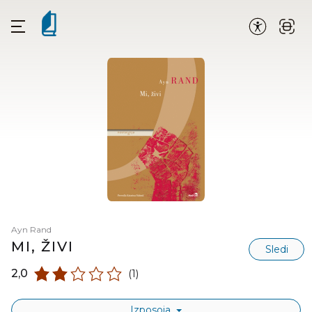
Ayn Rand
MI, ŽIVI
Sledi
2,0
(1)
Izposoja