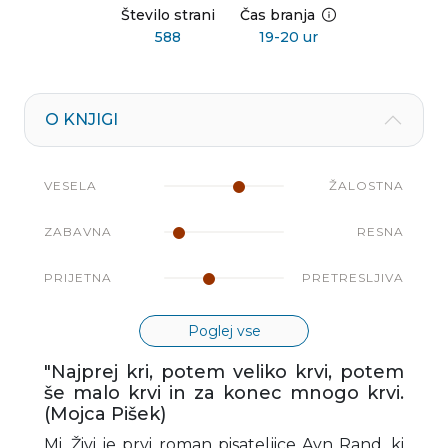
Število strani
Čas branja
588
19-20 ur
O KNJIGI
VESELA
ŽALOSTNA
ZABAVNA
RESNA
PRIJETNA
PRETRESLJIVA
Poglej vse
"Najprej kri, potem veliko krvi, potem
še malo krvi in za konec mnogo krvi.
(Mojca Pišek)
Mi, Živi je prvi roman pisateljice Ayn Rand, ki