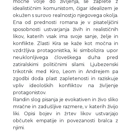
močne volje do življenja, se zaplete z
idealističnim komunistom, čigar idealizem je
okužen s surovo realnostjo njegovega okolja.
Ena od prednosti romana je v pisateljičini
sposobnosti ustvarjanja živih in realističnih
likov, katerih vsak ima svoje sanje, želje in
konflikte. Zlasti Kira se kaže kot močna in
vzdržljiva protagonistka, ki simbolizira upor
neuklonljivega človeškega duha pred
zatiralskimi političnimi silami. Ljubezenski
trikotnik med Kiro, Leom in Andrejem pa
zgodbi doda plast zapletenosti in raziskuje
vpliv ideoloških konfliktov na življenje
protagonistov.
Randin slog pisanja je evokativen in živo sliko
mračne in zadušljive razmere, v katerih živijo
liki. Opisi bojev in žrtev likov ustvarjajo
občutek empatije in povezanosti bralca z
njimi.