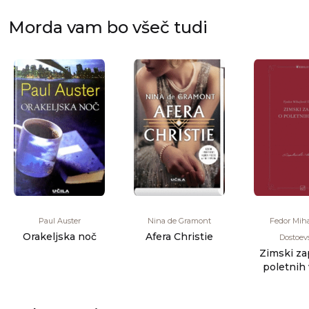
Morda vam bo všeč tudi
Paul Auster
Nina de Gramont
Fedor Miha
Orakeljska noč
Afera Christie
Dostoevs
Zimski za
poletnih 