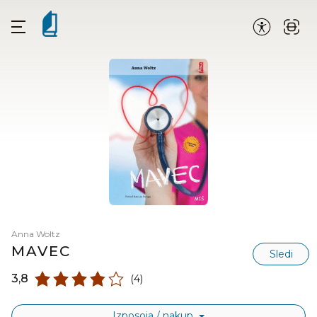
Anna Woltz
MAVEC
Sledi
3,8
(4)
Izposoja / nakup