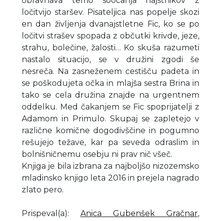
obravnava temo soočanja najstnikov z
ločitvijo staršev. Pisateljica nas popelje skozi
en dan življenja dvanajstletne Fic, ko se po
ločitvi strašev spopada z občutki krivde, jeze,
strahu, bolečine, žalosti… Ko skuša razumeti
nastalo situacijo, se v družini zgodi še
nesreča. Na zasneženem cestišču padeta in
se poškodujeta očka in mlajša sestra Brina in
tako se cela družina znajde na urgentnem
oddelku. Med čakanjem se Fic spoprijatelji z
Adamom in Primulo. Skupaj se zapletejo v
različne komične dogodivščine in pogumno
rešujejo težave, kar pa seveda odraslim in
bolnišničnemu osebju ni prav nič všeč.
Knjiga je bila izbrana za najboljšo nizozemsko
mladinsko knjigo leta 2016 in prejela nagrado
zlato pero.
Prispeval(a)
:
Anica Gubenšek Gračnar
,