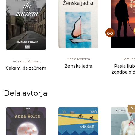
Marija Mercina
Tom Ing
Amanda Prowse
Ženska jadra
Pasja lju
Čakam, da začnem
zgodba o č
psu in živ
Dela avtorja
N