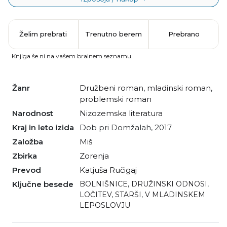
Želim prebrati
Trenutno berem
Prebrano
Knjiga še ni na vašem bralnem seznamu.
Žanr
družbeni roman
,
mladinski roman
,
problemski roman
Narodnost
nizozemska literatura
Kraj in leto izida
Dob pri Domžalah, 2017
Založba
Miš
Zbirka
Zorenja
Prevod
Katjuša Ručigaj
Ključne besede
BOLNIŠNICE
,
DRUŽINSKI ODNOSI
,
LOČITEV
,
STARŠI
,
V MLADINSKEM
LEPOSLOVJU