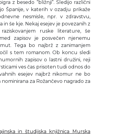
ra z besedo “bližnji”. Sledijo različni
jo Španije, v katerih v ozadju prikaže
odnevne nesmisle, npr. v zdravstvu,
in še kje. Nekaj esejev je povezanih z
raziskovanjem ruske literature, še
izmed zapisov je posvečen njenemu
amut. Tega bo najbrž z zanimanjem
 soočil s tem romanom. Ob koncu sledi
mornih zapisov o lastni družini, reji
rsticami ves čas prisoten tudi odnos do
živahnih esejev najbrž nikomur ne bo
ila nominirana za Rožančevo nagrado za
ajinska in študijska knjižnica Murska