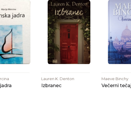
rcina
Lauren K. Denton
Maeve Binchy
jadra
Izbranec
Večerni teča