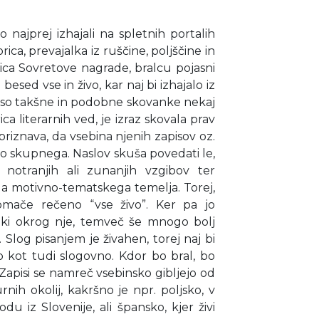
so najprej izhajali na spletnih portalih
rica, prevajalka iz ruščine, poljščine in
ica Sovretove nagrade, bralcu pojasni
esed vse in živo, kar naj bi izhajalo iz
eri so takšne in podobne skovanke nekaj
ca literarnih ved, je izraz skovala prav
 priznava, da vsebina njenih zapisov oz.
ko skupnega. Naslov skuša povedati le,
ih notranjih ali zunanjih vzgibov ter
ga motivno-tematskega temelja. Torej,
omače rečeno “vse živo”. Ker pa jo
odki okrog nje, temveč še mnogo bolj
. Slog pisanjem je živahen, torej naj bi
ko kot tudi slogovno. Kdor bo bral, bo
. Zapisi se namreč vsebinsko gibljejo od
nih okolij, kakršno je npr. poljsko, v
u iz Slovenije, ali špansko, kjer živi