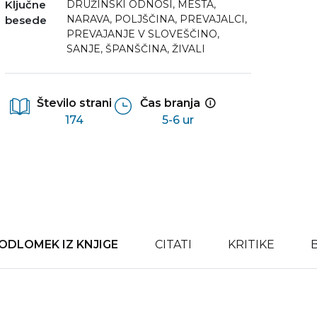
Ključne
DRUŽINSKI ODNOSI
,
MESTA
,
NARAVA
,
POLJŠČINA
,
PREVAJALCI
,
besede
PREVAJANJE V SLOVEŠČINO
,
SANJE
,
ŠPANŠČINA
,
ŽIVALI
Število strani
Čas branja
174
5-6 ur
ODLOMEK IZ KNJIGE
CITATI
KRITIKE