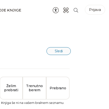
Prijava
JE KNJIGE
Sledi
Želim
Trenutno
Prebrano
prebrati
berem
Knjiga še ni na vašem bralnem seznamu.