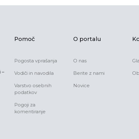
Pomoč
O portalu
Ko
Pogosta vprašanja
O nas
Gl
 –
Vodiči in navodila
Berite z nami
Ob
Varstvo osebnih
Novice
podatkov
Pogoji za
komentiranje