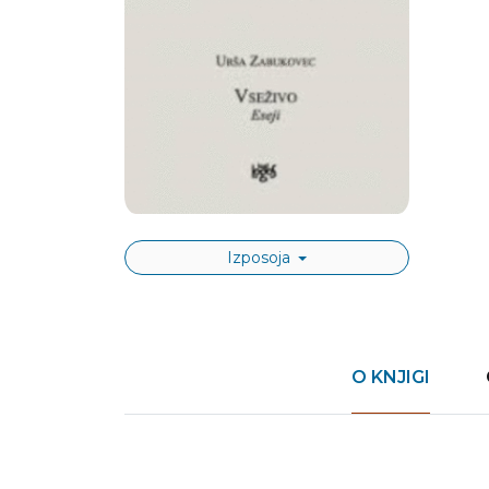
Izposoja
O KNJIGI