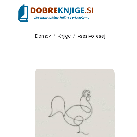
Domov
/
Knjige
/
Vseživo: eseji