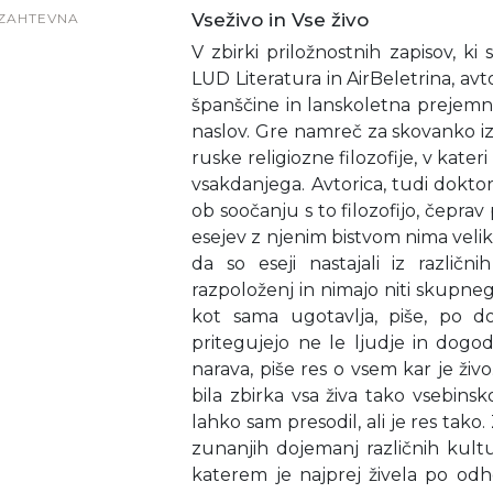
Vseživo in Vse živo
ZAHTEVNA
V zbirki priložnostnih zapisov, ki 
LUD Literatura in AirBeletrina, avto
španščine in lanskoletna prejemn
naslov. Gre namreč za skovanko iz b
ruske religiozne filozofije, v kat
vsakdanjega. Avtorica, tudi doktori
ob soočanju s to filozofijo, čeprav
esejev z njenim bistvom nima veli
da so eseji nastajali iz različn
razpoloženj in nimajo niti skupne
kot sama ugotavlja, piše, po d
pritegujejo ne le ljudje in dog
narava, piše res o vsem kar je živo
bila zbirka vsa živa tako vsebins
lahko sam presodil, ali je res tako
zunanjih dojemanj različnih kultur
katerem je najprej živela po odhod