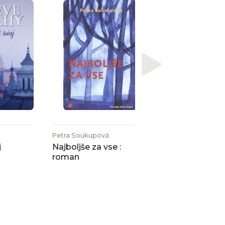
Vladimir Vertlib
Lucia Binar in ru
duša
Petra Soukupová
j
Najboljše za vse :
roman