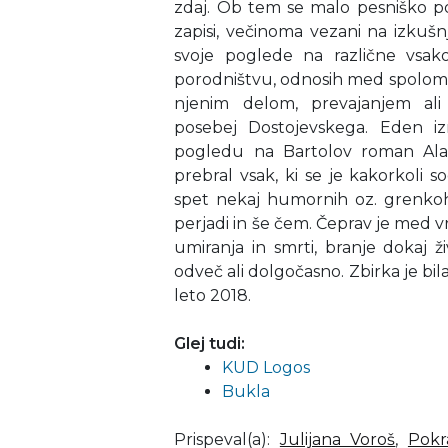
zdaj. Ob tem se malo pesniško poig
zapisi, večinoma vezani na izkušn
svoje poglede na različne vsak
porodništvu, odnosih med spoloma 
njenim delom, prevajanjem ali 
posebej Dostojevskega. Eden 
pogledu na Bartolov roman Al
prebral vsak, ki se je kakorkoli
spet nekaj humornih oz. grenkohu
perjadi in še čem. Čeprav je med v
umiranja in smrti, branje dokaj 
odveč ali dolgočasno. Zbirka je b
leto 2018.
Glej tudi:
KUD Logos
Bukla
Prispeval(a)
:
Julijana Voroš
,
Pokr