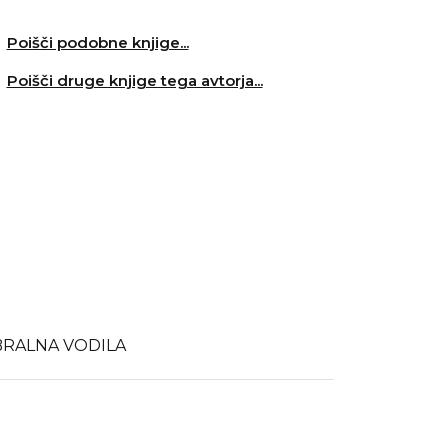
Poišči podobne knjige...
Poišči druge knjige tega avtorja...
BRALNA VODILA