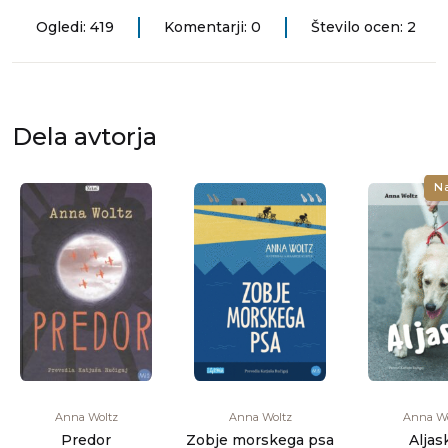
Ogledi: 419
Komentarji: 0
Število ocen: 2
Dela avtorja
N
Anna Woltz
Anna Woltz
Anna Wo
Predor
Zobje morskega psa
Aljas