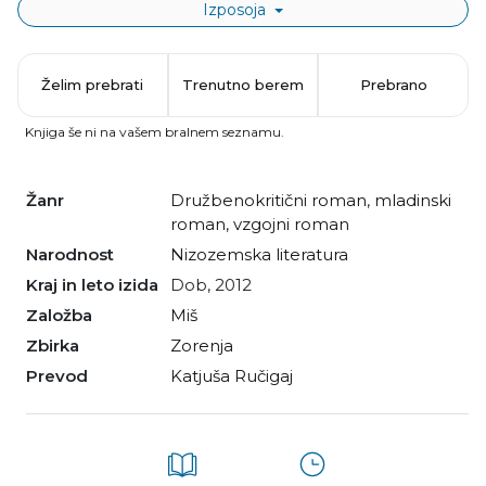
Izposoja
Želim prebrati
Trenutno berem
Prebrano
Knjiga še ni na vašem bralnem seznamu.
Žanr
družbenokritični roman
,
mladinski
roman
,
vzgojni roman
Narodnost
nizozemska literatura
Kraj in leto izida
Dob, 2012
Založba
Miš
Zbirka
Zorenja
Prevod
Katjuša Ručigaj