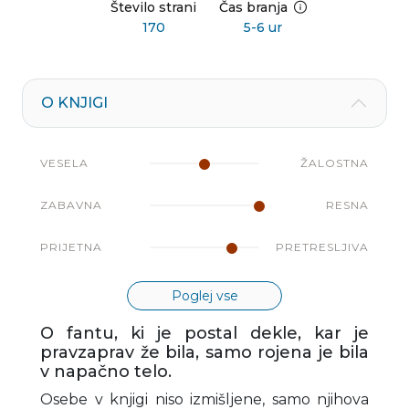
Število strani
Čas branja
170
5-6 ur
O KNJIGI
VESELA
ŽALOSTNA
ZABAVNA
RESNA
PRIJETNA
PRETRESLJIVA
Poglej vse
O fantu, ki je postal dekle, kar je
pravzaprav že bila, samo rojena je bila
v napačno telo.
Osebe v knjigi niso izmišljene, samo njihova