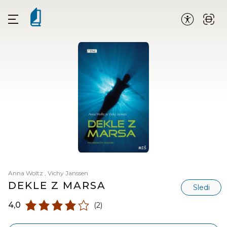
Anna Woltz
,
Vichy Janssen
DEKLE Z MARSA
Sledi
4,0
(2)