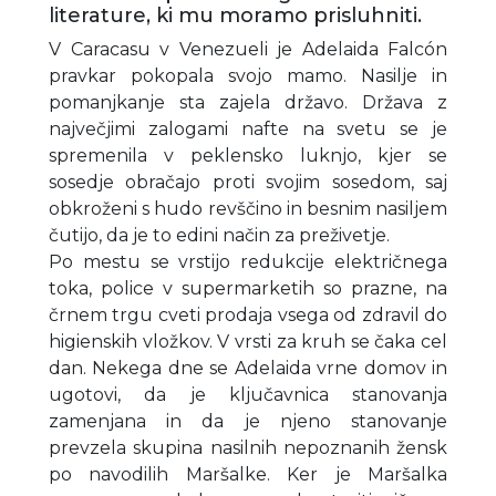
literature, ki mu moramo prisluhniti.
V Caracasu v Venezueli je Adelaida Falcón
pravkar pokopala svojo mamo. Nasilje in
pomanjkanje sta zajela državo. Država z
največjimi zalogami nafte na svetu se je
spremenila v peklensko luknjo, kjer se
sosedje obračajo proti svojim sosedom, saj
obkroženi s hudo revščino in besnim nasiljem
čutijo, da je to edini način za preživetje.
Po mestu se vrstijo redukcije električnega
toka, police v supermarketih so prazne, na
črnem trgu cveti prodaja vsega od zdravil do
higienskih vložkov. V vrsti za kruh se čaka cel
dan. Nekega dne se Adelaida vrne domov in
ugotovi, da je ključavnica stanovanja
zamenjana in da je njeno stanovanje
prevzela skupina nasilnih nepoznanih žensk
po navodilih Maršalke. Ker je Maršalka