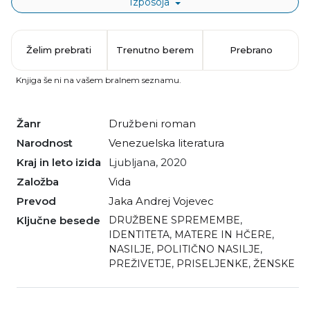
Izposoja
Želim prebrati
Trenutno berem
Prebrano
Knjiga še ni na vašem bralnem seznamu.
Žanr
družbeni roman
Narodnost
venezuelska literatura
Kraj in leto izida
Ljubljana, 2020
Založba
Vida
Prevod
Jaka Andrej Vojevec
Ključne besede
DRUŽBENE SPREMEMBE
,
IDENTITETA
,
MATERE IN HČERE
,
NASILJE
,
POLITIČNO NASILJE
,
PREŽIVETJE
,
PRISELJENKE
,
ŽENSKE