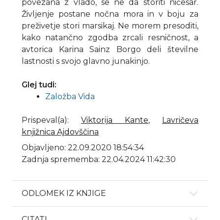
povezana z vlado, se ne da storiti ničesar.
Življenje postane nočna mora in v boju za
preživetje stori marsikaj. Ne morem presoditi,
kako natančno zgodba zrcali resničnost, a
avtorica Karina Sainz Borgo deli številne
lastnosti s svojo glavno junakinjo.
Glej tudi:
Založba Vida
Prispeval(a)
:
Viktorija Kante
,
Lavričeva
knjižnica Ajdovščina
Objavljeno: 22.09.2020 18:54:34
Zadnja sprememba: 22.04.2024 11:42:30
ODLOMEK IZ KNJIGE
CITATI