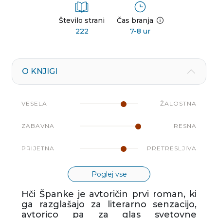
Število strani
Čas branja
222
7-8 ur
O KNJIGI
VESELA
ŽALOSTNA
ZABAVNA
RESNA
PRIJETNA
PRETRESLJIVA
Poglej vse
Hči Španke je avtoričin prvi roman, ki
ga razglašajo za literarno senzacijo,
avtorico pa za glas svetovne