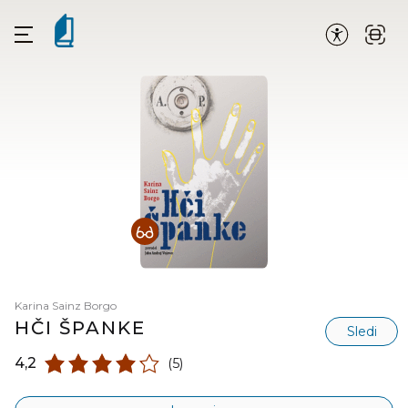
Karina Sainz Borgo
HČI ŠPANKE
Sledi
4,2
(5)