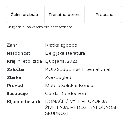
Želim prebrati
Trenutno berem
Prebrano
Knjiga še ni na vašem bralnem seznamu.
Žanr
kratka zgodba
Narodnost
belgijska literatura
Kraj in leto izida
Ljubljana, 2023
Založba
KUD Sodobnost International
Zbirka
Zvezdogled
Prevod
Mateja Seliškar Kenda
Ilustracije
Gerda Dendooven
Ključne besede
DOMAČE ŽIVALI
,
FILOZOFIJA
ŽIVLJENJA
,
MEDOSEBNI ODNOSI
,
SKUPNOST