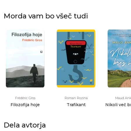
Morda vam bo všeč tudi
Frédéric Gros
Roman Rozina
Maud Ank
Filozofija hoje
Trafikant
Nikoli več 
Dela avtorja