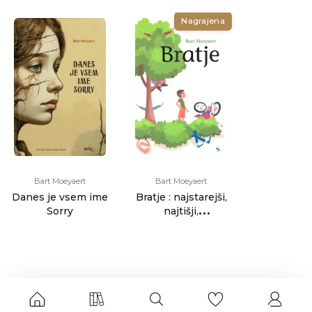
Nagrajena
Bart Moeyaert
Bart Moeyaert
Danes je vsem ime
Bratje : najstarejši,
Sorry
najtišji,
najiskrenejši,
najskrivnostn [...]