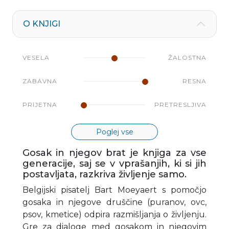
O KNJIGI
VESELA
ŽALOSTNA
ZABAVNA
RESNA
PRIJETNA
PRETRESLJIVA
Poglej vse
Gosak in njegov brat je knjiga za vse
generacije, saj se v vprašanjih, ki si jih
postavljata, razkriva življenje samo.
Belgijski pisatelj Bart Moeyaert s pomočjo
gosaka in njegove druščine (puranov, ovc,
psov, kmetice) odpira razmišljanja o življenju.
Gre za dialoge med gosakom in njegovim