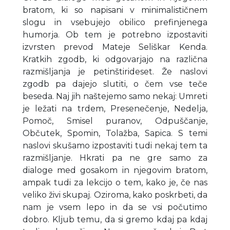
bratom, ki so napisani v minimalističnem
slogu in vsebujejo obilico prefinjenega
humorja. Ob tem je potrebno izpostaviti
izvrsten prevod Mateje Seliškar Kenda.
Kratkih zgodb, ki odgovarjajo na različna
razmišljanja je petinštirideset. Že naslovi
zgodb pa dajejo slutiti, o čem vse teče
beseda. Naj jih naštejemo samo nekaj: Umreti
je ležati na trdem, Presenečenje, Nedelja,
Pomoč, Smisel puranov, Odpuščanje,
Občutek, Spomin, Tolažba, Sapica. S temi
naslovi skušamo izpostaviti tudi nekaj tem ta
razmišljanje. Hkrati pa ne gre samo za
dialoge med gosakom in njegovim bratom,
ampak tudi za lekcijo o tem, kako je, če nas
veliko živi skupaj. Oziroma, kako poskrbeti, da
nam je vsem lepo in da se vsi počutimo
dobro. Kljub temu, da si gremo kdaj pa kdaj