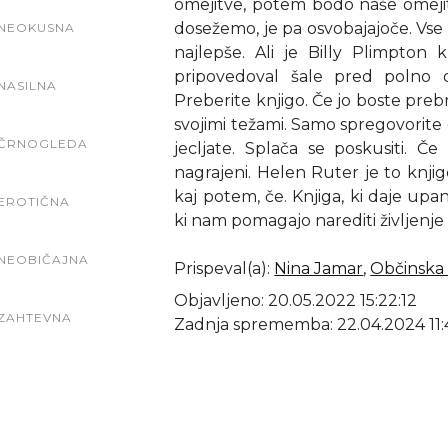
omejitve, potem bodo naše omejitv
dosežemo, je pa osvobajajoče. Vse na
NEOKUSNA
najlepše. Ali je Billy Plimpton k
pripovedoval šale pred polno d
NASILNA
Preberite knjigo. Če jo boste prebra
svojimi težami. Samo spregovorite o 
ČRNOGLEDA
jecljate. Splača se poskusiti. Č
nagrajeni. Helen Ruter je to knjigo
kaj potem, če. Knjiga, ki daje upan
EROTIČNA
ki nam pomagajo narediti življenje
NEOBIČAJNA
Prispeval(a)
:
Nina Jamar
,
Občinska 
Objavljeno: 20.05.2022 15:22:12
ZAHTEVNA
Zadnja sprememba: 22.04.2024 11: