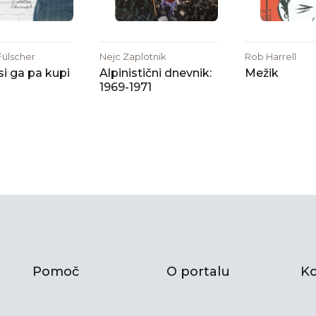
Fülscher
Nejc Zaplotnik
Rob Harrell
i ga pa kupi
Alpinistični dnevnik:
Mežik
1969-1971
Pomoč
O portalu
Ko