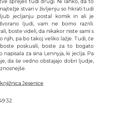
e sprejeli tudi drugi. Ni lahko, da to
jtežje stvari v življenju so hkrati tudi
ljub jecljanju postal komik in ali je
vorano ljudi, vam ne bomo razrili.
li, boste videli, da nikakor niste sami s
njih, pa bo takoj veliko lažje. Tudi, če
e boste poskusili, boste za to bogato
 napisala za sina Lennyja, ki jeclja. Pa
je, da še vedno obstajajo dobri ljudje,
 znosnejše.
knjižnica Jesenice
49:32