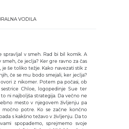
BRALNA VODILA
se spravljal v smeh. Rad bi bil komik. A
v smeh, če jeclja? Ker gre ravno za čas
je še toliko težje. Kako navezati stik z
jih, če se mu bodo smejali, ker jeclja?
govori z nikomer. Potem pa počasi, ob
sestrice Chloe, logopedinje Sue ter
to ni najboljša strategija. Da večno ne
osebno mesto v njegovem življenju pa
a močno potre. Ko se začne končno
pada s kakšno težavo v življenju. Da to
žavami spopademo, sprejmemo svoje