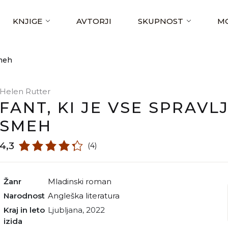
KNJIGE
AVTORJI
SKUPNOST
MO
smeh
Helen Rutter
FANT, KI JE VSE SPRAVL
SMEH
4,3
(4)
Žanr
mladinski roman
Narodnost
angleška literatura
Kraj in leto
Ljubljana, 2022
izida