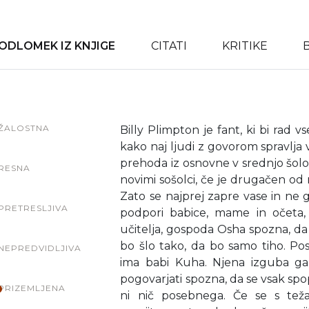
ODLOMEK IZ KNJIGE
CITATI
KRITIKE
ŽALOSTNA
Billy Plimpton je fant, ki bi rad v
kako naj ljudi z govorom spravlja 
prehoda iz osnovne v srednjo šolo, 
RESNA
novimi sošolci, če je drugačen od n
Zato se najprej zapre vase in ne 
PRETRESLJIVA
podpori babice, mame in očeta, 
učitelja, gospoda Osha spozna, da 
bo šlo tako, da bo samo tiho. P
NEPREDVIDLJIVA
ima babi Kuha. Njena izguba g
pogovarjati spozna, da se vsak spo
PRIZEMLJENA
ni nič posebnega. Če se s te