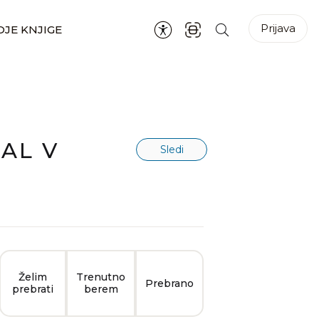
Prijava
JE KNJIGE
JAL V
Sledi
Želim
Trenutno
Prebrano
prebrati
berem