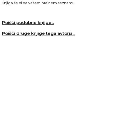
Knjiga še ni na vašem bralnem seznamu.
Poišči podobne knjige...
Poišči druge knjige tega avtorja...