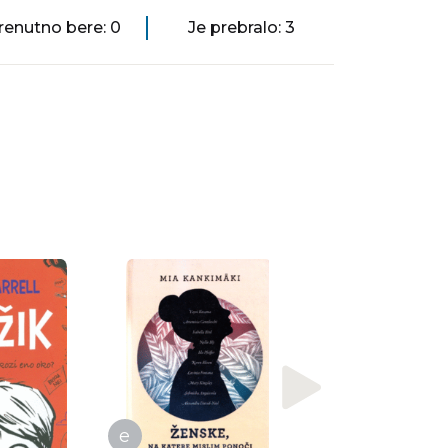
renutno bere: 0
Je prebralo: 3
Nagrajena
Bart Moeyaert
Bratje : najstarejši
najtišji, najiskrene
najskrivnostn [...]
e