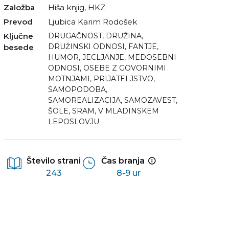
Založba
Hiša knjig, HKZ
Prevod
Ljubica Karim Rodošek
Ključne
DRUGAČNOST
,
DRUŽINA
,
DRUŽINSKI ODNOSI
,
FANTJE
,
besede
HUMOR
,
JECLJANJE
,
MEDOSEBNI
ODNOSI
,
OSEBE Z GOVORNIMI
MOTNJAMI
,
PRIJATELJSTVO
,
SAMOPODOBA
,
SAMOREALIZACIJA
,
SAMOZAVEST
,
ŠOLE
,
SRAM
,
V MLADINSKEM
LEPOSLOVJU
Število strani
Čas branja
243
8-9 ur