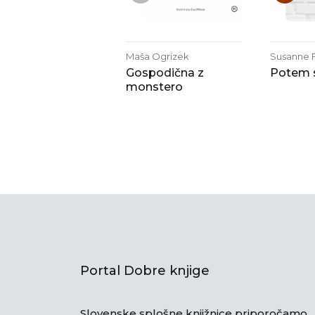
Maša Ogrizek
Susanne 
Gospodična z
Potem s
monstero
Portal Dobre knjige
Slovenske splošne knjižnice priporočamo