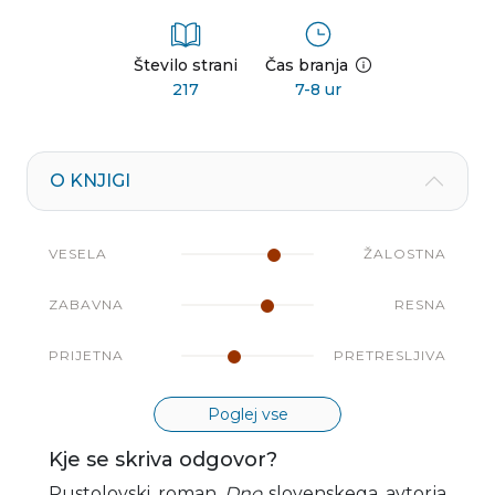
Število strani
Čas branja
217
7-8 ur
O KNJIGI
VESELA
ŽALOSTNA
ZABAVNA
RESNA
PRIJETNA
PRETRESLJIVA
Poglej vse
Kje se skriva odgovor?
Pustolovski roman
Dno
slovenskega avtorja