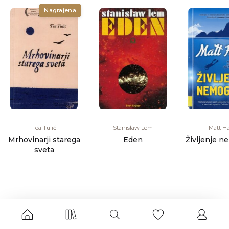
Nagrajena
Tea Tulić
Stanisław Lem
Matt H
Mrhovinarji starega
Eden
Življenje 
sveta