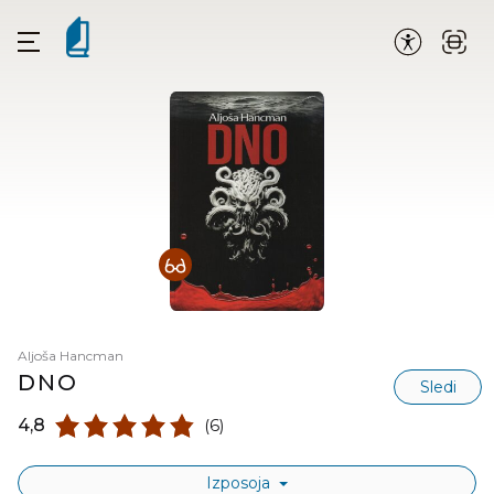
Aljoša Hancman
DNO
Sledi
4,8
(6)
Izposoja