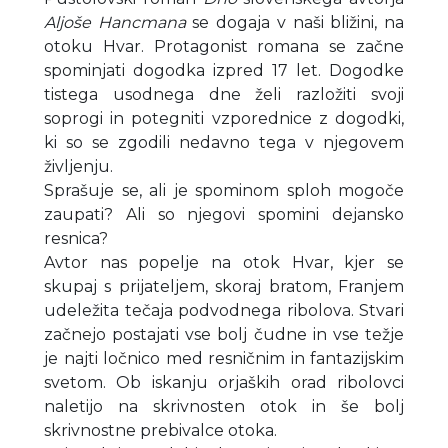
Aljoše Hancmana
se dogaja v naši bližini, na
otoku Hvar. Protagonist romana se začne
spominjati dogodka izpred 17 let. Dogodke
tistega usodnega dne želi razložiti svoji
soprogi in potegniti vzporednice z dogodki,
ki so se zgodili nedavno tega v njegovem
življenju.
Sprašuje se, ali je spominom sploh mogoče
zaupati? Ali so njegovi spomini dejansko
resnica?
Avtor nas popelje na otok Hvar, kjer se
skupaj s prijateljem, skoraj bratom, Franjem
udeležita tečaja podvodnega ribolova. Stvari
začnejo postajati vse bolj čudne in vse težje
je najti ločnico med resničnim in fantazijskim
svetom. Ob iskanju orjaških orad ribolovci
naletijo na skrivnosten otok in še bolj
skrivnostne prebivalce otoka.