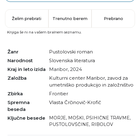
Želim prebrati
Trenutno berem
Prebrano
Knjiga še ni na vašem bralnem seznamu.
Žanr
pustolovski roman
Narodnost
slovenska literatura
Kraj in leto izida
Maribor, 2024
Založba
Kulturni center Maribor, zavod za
umetniško produkcijo in založništvo
Zbirka
Frontier
Spremna
Vlasta Črčinovič-Krofič
beseda
Ključne besede
MORJE
,
MOŠKI
,
PSIHIČNE TRAVME
,
PUSTOLOVŠČINE
,
RIBOLOV