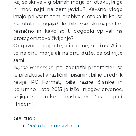
Kaj se skriva v globinah morja pri otoku, ki ga
ni moč najti na zemljevidu? Kakšno vlogo
imajo pri vsem tem prebivalci otoka in kaj se
na otoku dogaja? Je bilo vse skupaj sploh
resnično in kako so ti dogodki vplivali na
protagonistovo življenje?
Odgovorne najdete, ali pač ne, na dnu. Ali je
to na dnu morja ali na dnu duše, pa odkrijte
sami …
Aljoša Hancman
, po izobrazbi programer, se
je preizkušal v različnih pisanjih, bil je urednik
revije PC Format, piše razne članke in
kolumne. Leta 2015 je izšel njegov prvenec,
knjiga za otroke z naslovom “Zaklad pod
Hribom”.
Glej tudi:
Več o knjigi in avtorju