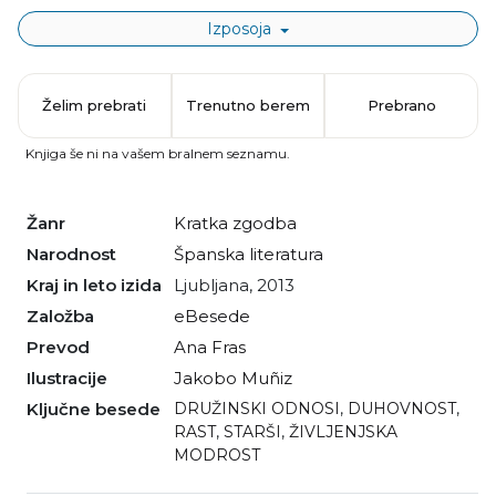
Izposoja
Želim prebrati
Trenutno berem
Prebrano
Knjiga še ni na vašem bralnem seznamu.
Žanr
kratka zgodba
Narodnost
španska literatura
Kraj in leto izida
Ljubljana, 2013
Založba
eBesede
Prevod
Ana Fras
Ilustracije
Jakobo Muñiz
Ključne besede
DRUŽINSKI ODNOSI
,
DUHOVNOST
,
RAST
,
STARŠI
,
ŽIVLJENJSKA
MODROST