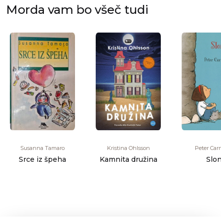
Morda vam bo všeč tudi
Susanna Tamaro
Kristina Ohlsson
Peter Car
Srce iz špeha
Kamnita družina
Slo