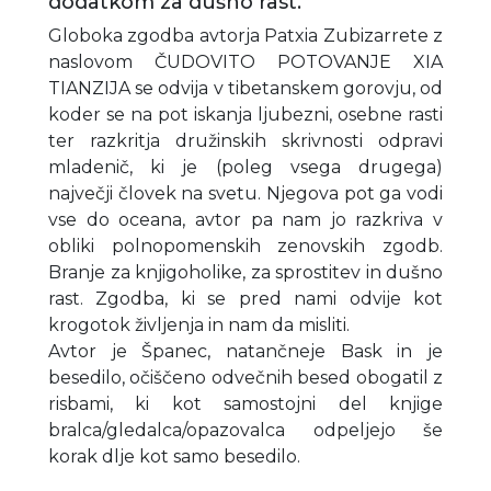
dodatkom za dušno rast.
Globoka zgodba avtorja Patxia Zubizarrete z
naslovom ČUDOVITO POTOVANJE XIA
TIANZIJA se odvija v tibetanskem gorovju, od
koder se na pot iskanja ljubezni, osebne rasti
ter razkritja družinskih skrivnosti odpravi
mladenič, ki je (poleg vsega drugega)
največji človek na svetu. Njegova pot ga vodi
vse do oceana, avtor pa nam jo razkriva v
obliki polnopomenskih zenovskih zgodb.
Branje za knjigoholike, za sprostitev in dušno
rast. Zgodba, ki se pred nami odvije kot
krogotok življenja in nam da misliti.
Avtor je Španec, natančneje Bask in je
besedilo, očiščeno odvečnih besed obogatil z
risbami, ki kot samostojni del knjige
bralca/gledalca/opazovalca odpeljejo še
korak dlje kot samo besedilo.