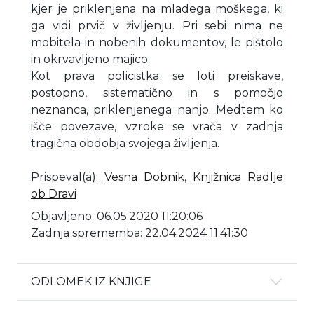
kjer je priklenjena na mladega moškega, ki
ga vidi prvič v življenju. Pri sebi nima ne
mobitela in nobenih dokumentov, le pištolo
in okrvavljeno majico.
Kot prava policistka se loti preiskave,
postopno, sistematično in s pomočjo
neznanca, priklenjenega nanjo. Medtem ko
išče povezave, vzroke se vrača v zadnja
tragična obdobja svojega življenja.
Prispeval(a)
:
Vesna Dobnik
,
Knjižnica Radlje
ob Dravi
Objavljeno: 06.05.2020 11:20:06
Zadnja sprememba: 22.04.2024 11:41:30
ODLOMEK IZ KNJIGE