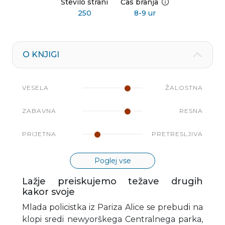
Število strani
Čas branja
250
8-9 ur
O KNJIGI
VESELA
ŽALOSTNA
ZABAVNA
RESNA
PRIJETNA
PRETRESLJIVA
Poglej vse
Lažje preiskujemo težave drugih
kakor svoje
Mlada policistka iz Pariza Alice se prebudi na
klopi sredi newyorškega Centralnega parka,