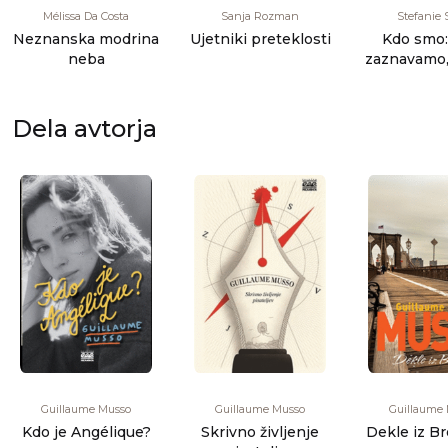
Mélissa Da Costa
Sanja Rozman
Stefanie 
Neznanska modrina
Ujetniki preteklosti
Kdo smo:
neba
zaznavamo,
in lju
Dela avtorja
Guillaume Musso
Guillaume Musso
Guillaume
Kdo je Angélique?
Skrivno življenje
Dekle iz B