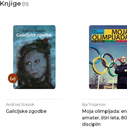
Knjige
(
)
11
Andrzej Stasiuk
Ilija Trojanow
Galicijske zgodbe
Moja olimpijada: en
amater, štiri leta, 8
disciplin