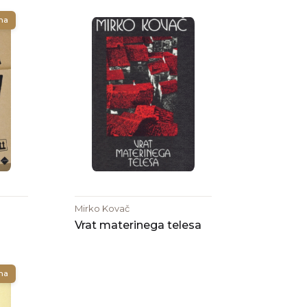
na
Mirko Kovač
Vrat materinega telesa
na