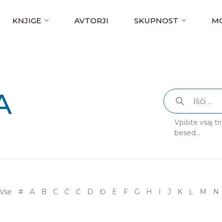
KNJIGE
AVTORJI
SKUPNOST
MO
A
Vpišite vsaj t
besed...
Vse
#
A
B
C
Č
Ć
D
Đ
E
F
G
H
I
J
K
L
M
N