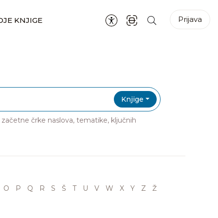
Prijava
JE KNJIGE
Knjige
ri začetne črke naslova, tematike, ključnih
O
P
Q
R
S
Š
T
U
V
W
X
Y
Z
Ž