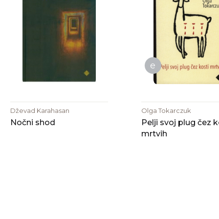
e
Dževad Karahasan
Olga Tokarczuk
Nočni shod
Pelji svoj plug čez k
mrtvih