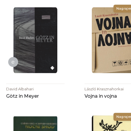
Nagraje
e
David Albahari
László Krasznahorkai
Götz in Meyer
Vojna in vojna
Nagraje