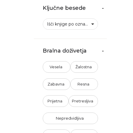
Ključne besede
-
Išči knjige po oznakah
Bralna doživetja
-
Vesela
Žalostna
Zabavna
Resna
Prijetna
Pretresljiva
Nepredvidljiva