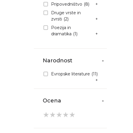
Pripovedništvo
(8)
+
Druge vrste in
zvrsti
(2)
+
Poezija in
dramatika
(1)
+
Narodnost
-
Evropske literature
(11)
+
Ocena
-
★
★
★
★
★