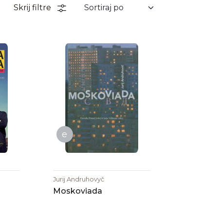
Skrij filtre
e
Jurij Andruhovyč
Moskoviada
0