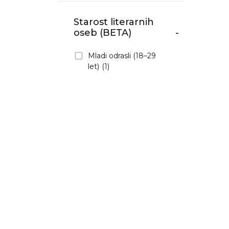
Starost literarnih
oseb (BETA)
-
Mladi odrasli (18–29
let)
(1)
Odrasli srednjih let
(30–59 let)
(1)
Seniorji (75 let in več)
(1)
Starejši odrasli (60–74
let)
(1)
Izpostavljeno
(BETA)
Literarne osebe
(1)