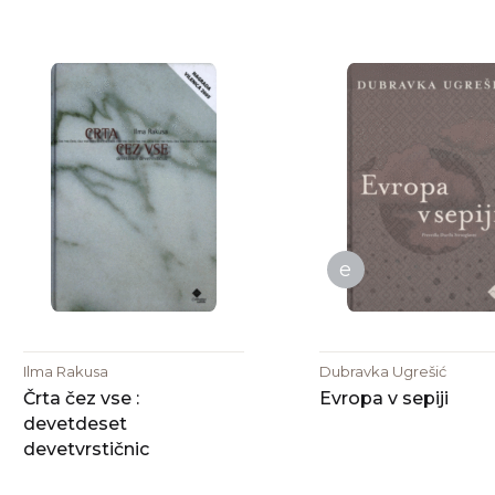
e
Ilma Rakusa
Dubravka Ugrešić
Črta čez vse :
Evropa v sepiji
devetdeset
devetvrstičnic