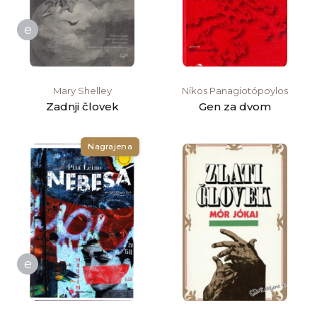
e
Mary Shelley
Níkos Panagiotópoylos
Zadnji človek
Gen za dvom
Nagrajena
e