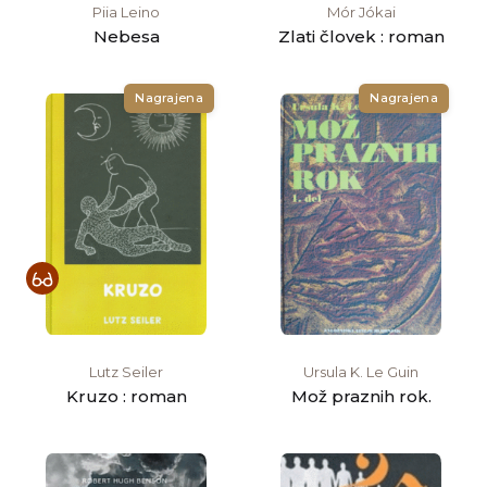
Piia Leino
Mór Jókai
Nebesa
Zlati človek : roman
Nagrajena
Nagrajena
Lutz Seiler
Ursula K. Le Guin
Kruzo : roman
Mož praznih rok.