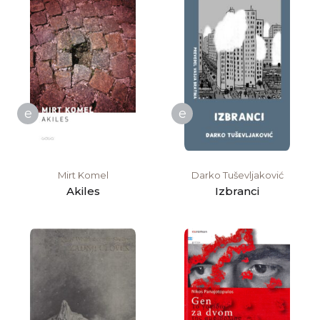
e
e
Mirt Komel
Darko Tuševljaković
Akiles
Izbranci