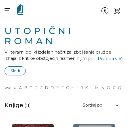
UTOPIČNI
ROMAN
V literarni obliki izdelan načrt za izboljšanje družbe;
izhaja iz kritike obstoječih razmer in jim postavlja
Preberi več
nasproti idealen družbeni red, idealno državo.
Sledi
Vse
#
A
B
C
Č
Ć
D
Đ
E
F
G
H
I
J
K
L
M
N
O
P
Q
R
Knjige
(
11
)