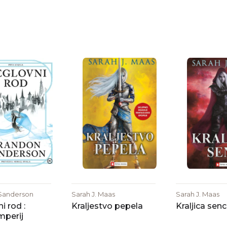
Sanderson
Sarah J. Maas
Sarah J. Maas
i rod :
Kraljestvo pepela
Kraljica senc
mperij