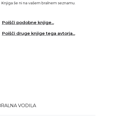
Knjiga še ni na vašem bralnem seznamu.
Poišči podobne knjige...
Poišči druge knjige tega avtorja...
BRALNA VODILA