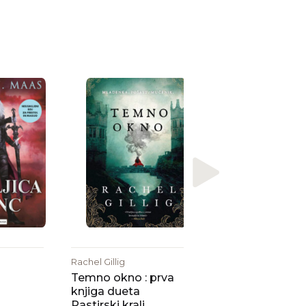
Sarah J. Maas
Dvor kril in uniče
Rachel Gillig
Temno okno : prva
knjiga dueta
Pastirski kralj