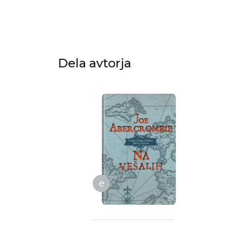
Dela avtorja
e