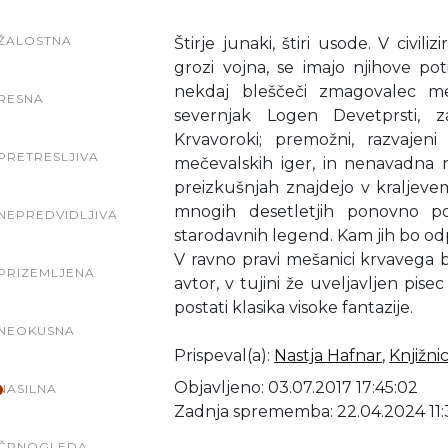
ŽALOSTNA
Štirje junaki, štiri usode. V civil
grozi vojna, se imajo njihove pot
nekdaj bleščeči zmagovalec me
RESNA
severnjak Logen Devetprsti, 
Krvavoroki; premožni, razvajen
PRETRESLJIVA
mečevalskih iger, in nenavadna
preizkušnjah znajdejo v kraljev
mnogih desetletjih ponovno p
NEPREDVIDLJIVA
starodavnih legend. Kam jih bo odpe
V ravno pravi mešanici krvavega b
PRIZEMLJENA
avtor, v tujini že uveljavljen pise
postati klasika visoke fantazije.
NEOKUSNA
Prispeval(a)
:
Nastja Hafnar
,
Knjižni
Objavljeno: 03.07.2017 17:45:02
NASILNA
Zadnja sprememba: 22.04.2024 11:
ČRNOGLEDA