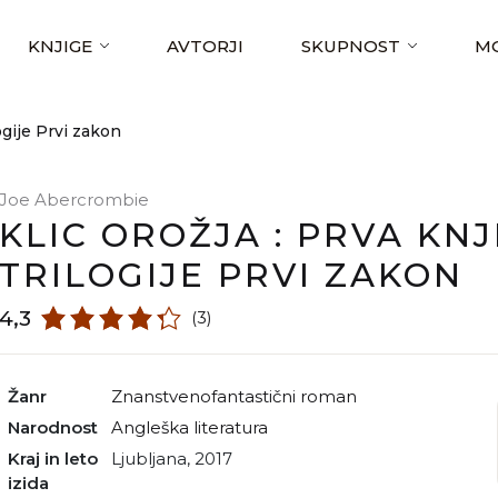
KNJIGE
AVTORJI
SKUPNOST
MO
logije Prvi zakon
Joe Abercrombie
KLIC OROŽJA : PRVA KNJ
TRILOGIJE PRVI ZAKON
4,3
(3)
Žanr
znanstvenofantastični roman
Narodnost
angleška literatura
Kraj in leto
Ljubljana, 2017
izida