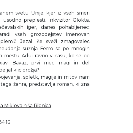
iziranem svetu Unije, kjer iz vseh smeri
i usodno preplesti. Inkvizitor Glokta,
čevalskih iger, danes pohabljenec;
zaradi vseh grozodejstev imenovan
i plemič Jezal, še sveži zmagovalec
 nekdanja sužnja Ferro se po mnogih
em mestu Adui ravno v času, ko se po
ojavi Bayaz, prvi med magi in del
ljal klic orožja?
ojevanja, spletk, magije in mitov nam
c tega žanra, predstavlja roman, ki zna
ca Miklova hiša Ribnica
34:16