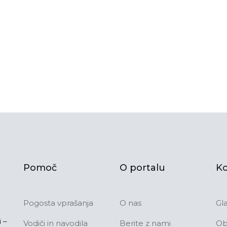
Pomoč
O portalu
Ko
Pogosta vprašanja
O nas
Gl
 –
Vodiči in navodila
Berite z nami
Ob