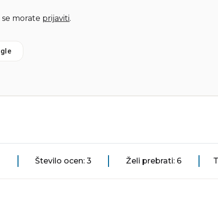
 se morate
prijaviti
.
gle
Število ocen: 3
Želi prebrati: 6
T