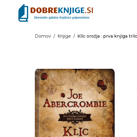
Domov
/
Knjige
/
Klic orožja : prva knjiga tri