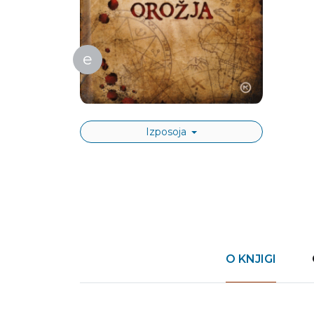
e
Izposoja
O KNJIGI