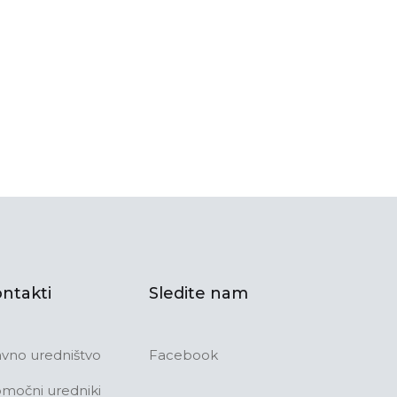
ntakti
Sledite nam
avno uredništvo
Facebook
močni uredniki