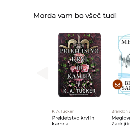
Morda vam bo všeč tudi
K. A. Tucker
Brandon 
Prekletstvo krvi in
Meglovn
kamna
Zadnji i