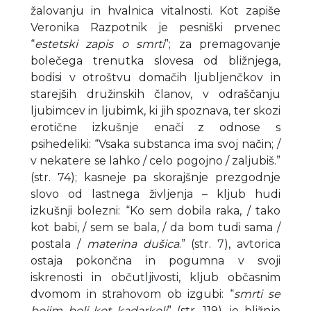
žalovanju in hvalnica vitalnosti. Kot zapiše
Veronika Razpotnik je pesniški prvenec
“
estetski zapis o smrti
”; za premagovanje
bolečega trenutka slovesa od bližnjega,
bodisi v otroštvu domačih ljubljenčkov in
starejših družinskih članov, v odraščanju
ljubimcev in ljubimk, ki jih spoznava, ter skozi
erotične izkušnje enači z odnose s
psihedeliki: “Vsaka substanca ima svoj način; /
v nekatere se lahko / celo pogojno / zaljubiš.”
(str. 74); kasneje pa skorajšnje prezgodnje
slovo od lastnega življenja – kljub hudi
izkušnji bolezni: “Ko sem dobila raka, / tako
kot babi, / sem se bala, / da bom tudi sama /
postala /
materina dušica
.” (str. 7), avtorica
ostaja pokončna in pogumna v svoji
iskrenosti in občutljivosti, kljub občasnim
dvomom in strahovom ob izgubi: “
smrti se
bojim bolj kot kadarkoli
” (str. 119), je bližnje