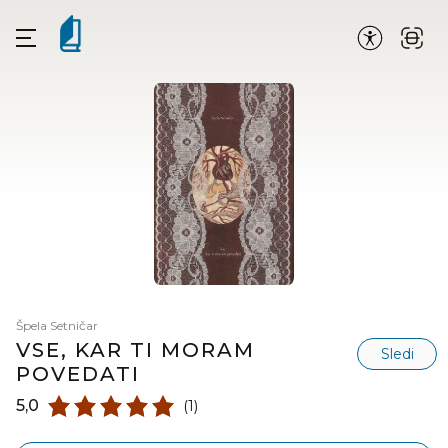
Špela Setničar
VSE, KAR TI MORAM
Sledi
POVEDATI
5,0
(1)