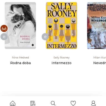
e
e
Nina Medved
Sally Rooney
Milan Ku
Rodna doba
Intermezzo
Nevedn