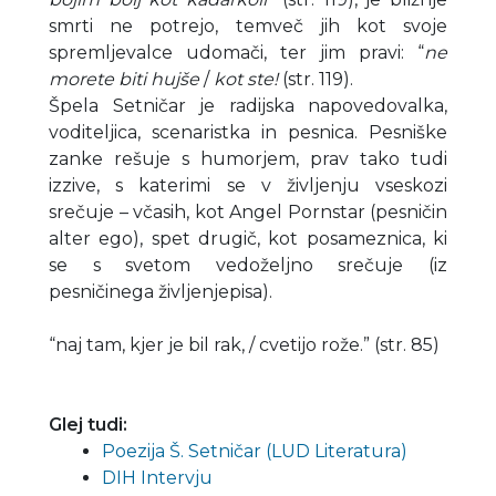
smrti ne potrejo, temveč jih kot svoje
spremljevalce udomači, ter jim pravi: “
ne
morete biti hujše
/
kot ste!
(str. 119).
Špela Setničar je radijska napovedovalka,
voditeljica, scenaristka in pesnica. Pesniške
zanke rešuje s humorjem, prav tako tudi
izzive, s katerimi se v življenju vseskozi
srečuje – včasih, kot Angel Pornstar (pesničin
alter ego), spet drugič, kot posameznica, ki
se s svetom vedoželjno srečuje (iz
pesničinega življenjepisa).
“naj tam, kjer je bil rak, / cvetijo rože.” (str. 85)
Glej tudi:
Poezija Š. Setničar (LUD Literatura)
DIH Intervju