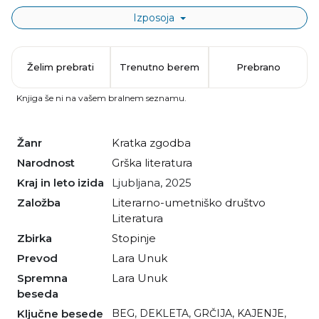
Izposoja
Želim prebrati
Trenutno berem
Prebrano
Knjiga še ni na vašem bralnem seznamu.
Žanr
kratka zgodba
Narodnost
grška literatura
Kraj in leto izida
Ljubljana, 2025
Založba
Literarno-umetniško društvo
Literatura
Zbirka
Stopinje
Prevod
Lara Unuk
Spremna
Lara Unuk
beseda
Ključne besede
BEG
,
DEKLETA
,
GRČIJA
,
KAJENJE
,