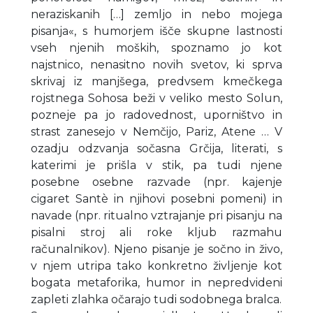
neraziskanih […] zemljo in nebo mojega
pisanja«, s humorjem išče skupne lastnosti
vseh njenih moških, spoznamo jo kot
najstnico, nenasitno novih svetov, ki sprva
skrivaj iz manjšega, predvsem kmečkega
rojstnega Sohosa beži v veliko mesto Solun,
pozneje pa jo radovednost, uporništvo in
strast zanesejo v Nemčijo, Pariz, Atene … V
ozadju odzvanja sočasna Grčija, literati, s
katerimi je prišla v stik, pa tudi njene
posebne osebne razvade (npr. kajenje
cigaret Santè in njihovi posebni pomeni) in
navade (npr. ritualno vztrajanje pri pisanju na
pisalni stroj ali roke kljub razmahu
računalnikov). Njeno pisanje je sočno in živo,
v njem utripa tako konkretno življenje kot
bogata metaforika, humor in nepredvideni
zapleti zlahka očarajo tudi sodobnega bralca.