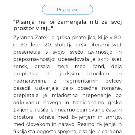
Poglej vse
"Pisanja ne bi zamenjala niti za svoj
prostor v raju"
Zyranna Zateli je grška pisateljica, ki je v 80.
in 90. letih 20. stoletja grški literarni svet
presenetila s svojo svežo izvirnostjo in
prepoznavnostjo: ubesedovala je skriti svet
žensk, brisala meje med žanri, dela
prepletala z ljudskim izročilom in
nadnaravnim, iz fragmentarnih delcev
besedil ustvarjala zelo obsežne romane,
prepletala je mladostno hrepenenje po
odkrivanju novega in tradicionalno grško
življenje, rušila je linearno pojmovanje časa in
prostora, ločnice med življenjem in smrtjo,
med človekom in naravo. Realno življenje in
fikcija sta pogosto spojena, pisanje je čarobna