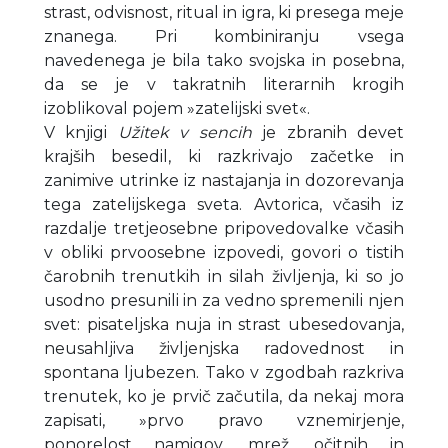
strast, odvisnost, ritual in igra, ki presega meje
znanega. Pri kombiniranju vsega
navedenega je bila tako svojska in posebna,
da se je v takratnih literarnih krogih
izoblikoval pojem »zatelijski svet«.
V knjigi
Užitek v sencih
je zbranih devet
krajših besedil, ki razkrivajo začetke in
zanimive utrinke iz nastajanja in dozorevanja
tega zatelijskega sveta. Avtorica, včasih iz
razdalje tretjeosebne pripovedovalke včasih
v obliki prvoosebne izpovedi, govori o tistih
čarobnih trenutkih in silah življenja, ki so jo
usodno presunili in za vedno spremenili njen
svet: pisateljska nuja in strast ubesedovanja,
neusahljiva življenjska radovednost in
spontana ljubezen. Tako v zgodbah razkriva
trenutek, ko je prvič začutila, da nekaj mora
zapisati, »prvo pravo vznemirjenje,
ponorelost namigov, mrež, očitnih in