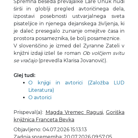
Spremna beseda prevajalke Lare Unuk nudi
širši in globlji pregled avtoričinega dela,
izpostavi posebnosti ustvarjalnega sveta
pisateljice in njenega dejanskega življenja, ki
je daleč presegalo zunanje omejitve časa in
prostora posameznika, še bolj posameznice.
V slovenščino je izmed del Zyranne Zateli v
knjižni izdaji izšel še roman
Ob volčjem svitu
se vračajo
(prevedla Klarisa Jovanovič).
Glej tudi:
O knjigi in avtorici (Založba LUD
Literatura)
O avtorici
Prispeval(a)
:
Magda Vremec Ragusi
,
Goriška
knjižnica Franceta Bevka
Objavljeno: 04.07.2026 15:13:13
Zadnja sprememba: 20.07.2026 09:57:05