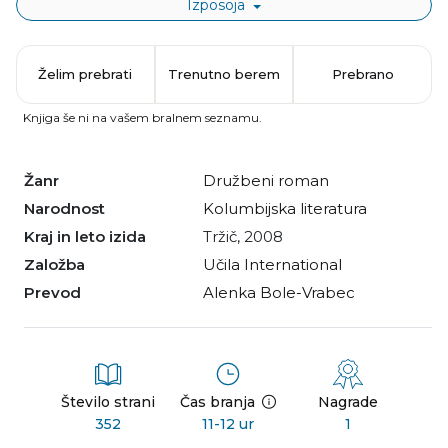
Izposoja
Želim prebrati
Trenutno berem
Prebrano
Knjiga še ni na vašem bralnem seznamu.
Žanr
družbeni roman
Narodnost
kolumbijska literatura
Kraj in leto izida
Tržič, 2008
Založba
Učila International
Prevod
Alenka Bole-Vrabec
Število strani
Čas branja
Nagrade
352
11-12 ur
1