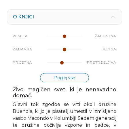
O KNJIGI
VESELA
ŽALOSTNA
ZABAVNA
RESNA
PRIJETNA
PRETRESLJIVA
Poglej vse
Živo magičen svet, ki je nenavadno
domač.
Glavni tok zgodbe se vrti okoli družine
Buendia, ki jo je pisatelj umestil v izmišljeno
vasico Macondo v Kolumbiji. Sedem generacij
te družine doživlja vzpone in padce, v