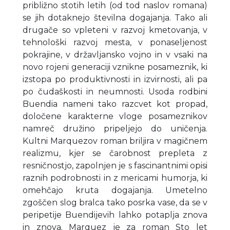
približno stotih letih (od tod naslov romana)
se jih dotaknejo številna dogajanja. Tako ali
drugače so vpleteni v razvoj kmetovanja, v
tehnološki razvoj mesta, v ponaseljenost
pokrajine, v državljansko vojno in v vsaki na
novo rojeni generaciji vznikne posameznik, ki
izstopa po produktivnosti in izvirnosti, ali pa
po čudaškosti in neumnosti. Usoda rodbini
Buendia nameni tako razcvet kot propad,
določene karakterne vloge posameznikov
namreč družino pripeljejo do uničenja.
Kultni Marquezov roman briljira v magičnem
realizmu, kjer se čarobnost prepleta z
resničnostjo, zapolnjen je s fascinantnimi opisi
raznih podrobnosti in z mericami humorja, ki
omehčajo kruta dogajanja. Umetelno
zgoščen slog bralca tako posrka vase, da se v
peripetije Buendijevih lahko potaplja znova
in znova. Marquez je za roman Sto let