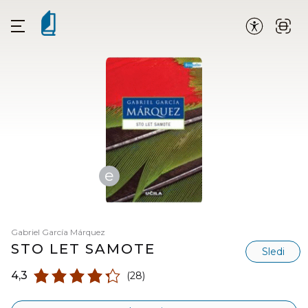
e
Gabriel García Márquez
STO LET SAMOTE
Sledi
4,3
(28)