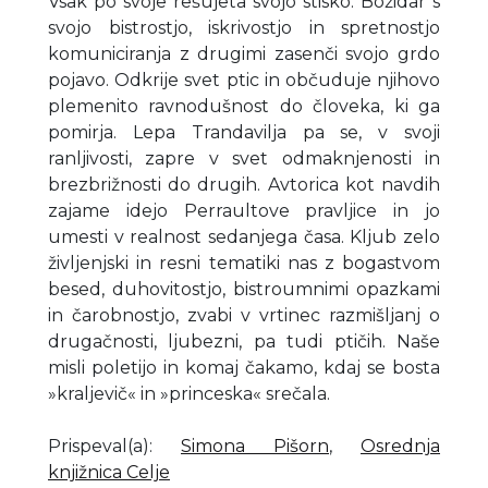
Vsak po svoje rešujeta svojo stisko. Božidar s
svojo bistrostjo, iskrivostjo in spretnostjo
komuniciranja z drugimi zasenči svojo grdo
pojavo. Odkrije svet ptic in občuduje njihovo
plemenito ravnodušnost do človeka, ki ga
pomirja. Lepa Trandavilja pa se, v svoji
ranljivosti, zapre v svet odmaknjenosti in
brezbrižnosti do drugih. Avtorica kot navdih
zajame idejo Perraultove pravljice in jo
umesti v realnost sedanjega časa. Kljub zelo
življenjski in resni tematiki nas z bogastvom
besed, duhovitostjo, bistroumnimi opazkami
in čarobnostjo, zvabi v vrtinec razmišljanj o
drugačnosti, ljubezni, pa tudi ptičih. Naše
misli poletijo in komaj čakamo, kdaj se bosta
»kraljevič« in »princeska« srečala.
Prispeval(a)
:
Simona Pišorn
,
Osrednja
knjižnica Celje