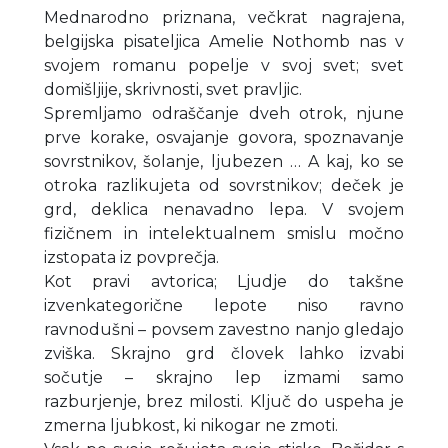
Mednarodno priznana, večkrat nagrajena,
belgijska pisateljica Amelie Nothomb nas v
svojem romanu popelje v svoj svet; svet
domišljije, skrivnosti, svet pravljic.
Spremljamo odraščanje dveh otrok, njune
prve korake, osvajanje govora, spoznavanje
sovrstnikov, šolanje, ljubezen … A kaj, ko se
otroka razlikujeta od sovrstnikov; deček je
grd, deklica nenavadno lepa. V svojem
fizičnem in intelektualnem smislu močno
izstopata iz povprečja.
Kot pravi avtorica; Ljudje do takšne
izvenkategorične lepote niso ravno
ravnodušni – povsem zavestno nanjo gledajo
zviška. Skrajno grd človek lahko izvabi
sočutje – skrajno lep izmami samo
razburjenje, brez milosti. Ključ do uspeha je
zmerna ljubkost, ki nikogar ne zmoti.