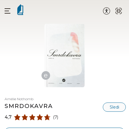
e
Amélie Nothomb
SMRDOKAVRA
Sledi
4,7
(7)