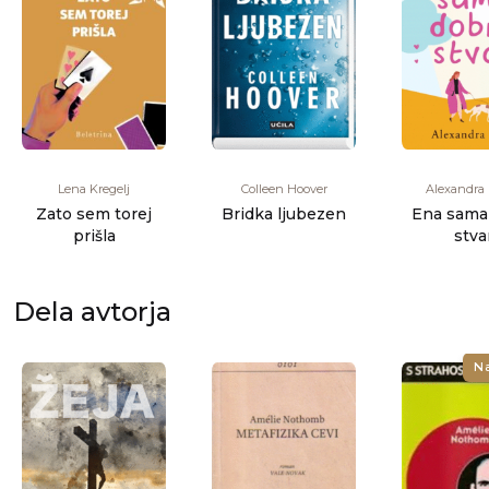
Lena Kregelj
Colleen Hoover
Alexandra 
Zato sem torej
Bridka ljubezen
Ena sama
prišla
stva
Dela avtorja
N