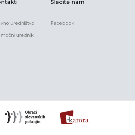
ntakti
Sledite nam
avno uredništvo
Facebook
močni uredniki