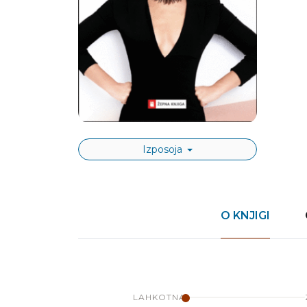
Izposoja
O KNJIGI
LAHKOTNA