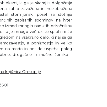
blekami, ki ga je skoraj iz dolgočasja
šena, rahlo zavožena in neizobražena
tal stomiljonski posel za stotnije
oričinih zapisanih spominov na hiter
den izmed mnogih nadutih priročnikov
sel, a je mnogo več oz. to sploh ni. Je
gledom na vsakršno delo, ki naj se ga
amozavestjo, a ponižnostjo in veliko
gled na modo in pot do uspeha, poleg
sebne, drugačne in močne ženske –
a knjižnica Grosuplje
36:01