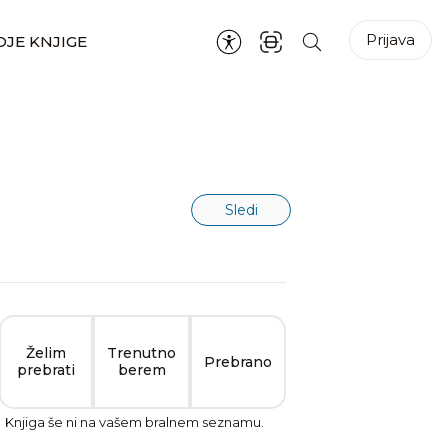
Prijava
JE KNJIGE
Sledi
Želim
Trenutno
Prebrano
prebrati
berem
Knjiga še ni na vašem bralnem seznamu.