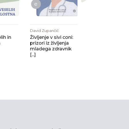
e
David Zupančič
ih in
Življenje v sivi coni:
a
prizori iz življenja
mladega zdravnik
[...]