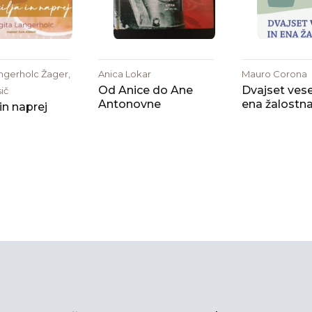
angerholc Žager,
Anica Lokar
Mauro Corona
Od Anice do Ane
Dvajset vesel
ič
Antonovne
ena žalostn
 in naprej