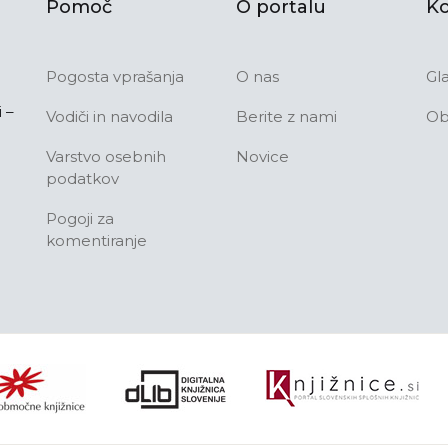
Pomoč
O portalu
Ko
Pogosta vprašanja
O nas
Gl
 –
Vodiči in navodila
Berite z nami
Ob
Varstvo osebnih
Novice
podatkov
Pogoji za
komentiranje