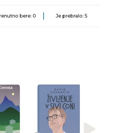
renutno bere: 0
Je prebralo: 5
Sara Gay Forden
Hiša Gucci :
senzacionalna
zgodba o umoru,
norosti, blišču i [...