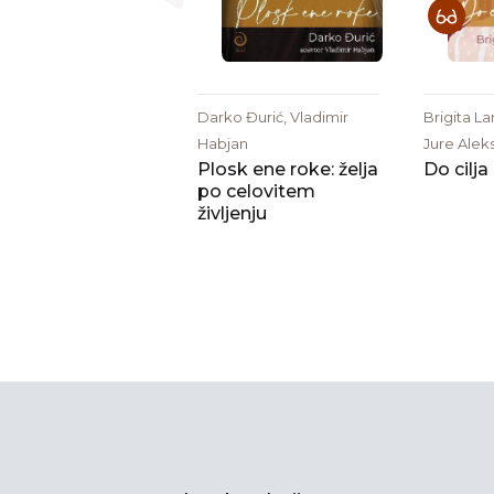
Darko Đurić, Vladimir
Brigita L
Habjan
Jure Aleks
Plosk ene roke: želja
Do cilja
po celovitem
življenju