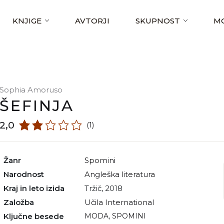
KNJIGE
AVTORJI
SKUPNOST
MO
Sophia Amoruso
ŠEFINJA
2,0
(1)
Žanr
spomini
Narodnost
angleška literatura
Kraj in leto izida
Tržič, 2018
Založba
Učila International
Ključne besede
MODA
,
SPOMINI