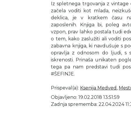
Iz spletnega trgovanja z vintage o
začela voditi kot mlada, neizku
deklica, je v kratkem času nas
zaposlenih. Knjiga bi, poleg avt
vzpon, prav lahko postala tudi e
o tem, kako zaslužiti ali voditi po
zabavna knjiga, ki navdušuje s po
opravlja z odnosom do ljudi, s s
iskrenosti. Prinaša unikaten po
tega pa nam predstavi tudi po
#ŠEFINJE.
Prispeval(a)
:
Ksenija Medved
,
Mestn
Objavljeno: 19.02.2018 13:51:59
Zadnja sprememba: 22.04.2024 11: