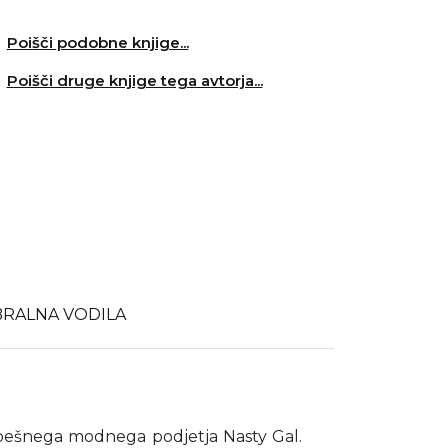
Poišči podobne knjige...
Poišči druge knjige tega avtorja...
BRALNA VODILA
spešnega modnega podjetja Nasty Gal.