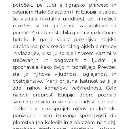
potoček, pa tudi s tigrajsko princeso in
cesarjem Haile Selassijem I. (v Etiopiji je takrat
še vladala fevdalna ureditev) ter množico
revežev, ki so ga prosili za vsakovrstno
pomoč. Z možem sta bila gosta v razkošnem
hotelu, ki ga je vodila prezirljiva indijska
direktorica, pa v rezidenci tigrajskih plemičev
in vladarjev, ki so ju sprejeli z vsemi častmi. V
srečevanjih in pogovorih z ljudmi je
spoznavala, kako živijo in razmišljajo. Prevzeli
sta jo njihova vljudnost, uglajenost in
dostojanstvo. Manj prijetna lastnost se ji je
zdel njihov kompleks večvrednosti. Celo
najbolj preprosti Etiopijci dobro poznajo
svojo zgodovino in so nanjo nadvse ponosni.
Težko ji je bilo sprejeti njihov podložniški,
ponižujoč način izražanja spoštljivosti do
plemstva (na kolenih in z obrazom na tleh),