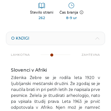
Število strani
Čas branja
262
8-9 ur
O KNJIGI
LAHKOTNA
ZAHTEVNA
Slovenci v Afriki
Zdenka Žebre se je rodila leta 1920 v
ljubljanski meščanski družini. Že zgodaj se je
naučila brati in pri petih letih že napisala prve
pesmice. Želela je študirati arheologijo, nato
pa vpisala študij prava. Leta 1963 je prvič
odpotovala v Afriko. Njen mož je namreč