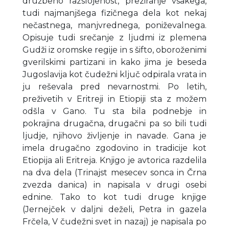
družbeno razslojenost, preziranje vsakega,
tudi najmanjšega fizičnega dela kot nekaj
nečastnega, manjvrednega, poniževalnega.
Opisuje tudi srečanje z ljudmi iz plemena
Gudži iz oromske regije in s šifto, oboroženimi
gverilskimi partizani in kako jima je beseda
Jugoslavija kot čudežni ključ odpirala vrata in
ju reševala pred nevarnostmi. Po letih,
preživetih v Eritreji in Etiopiji sta z možem
odšla v Gano. Tu sta bila podnebje in
pokrajina drugačna, drugačni pa so bili tudi
ljudje, njihovo življenje in navade. Gana je
imela drugačno zgodovino in tradicije kot
Etiopija ali Eritreja. Knjigo je avtorica razdelila
na dva dela (Trinajst mesecev sonca in Črna
zvezda danica) in napisala v drugi osebi
ednine. Tako to kot tudi druge knjige
(Jernejček v daljni deželi, Petra in gazela
Frčela, V čudežni svet in nazaj) je napisala po