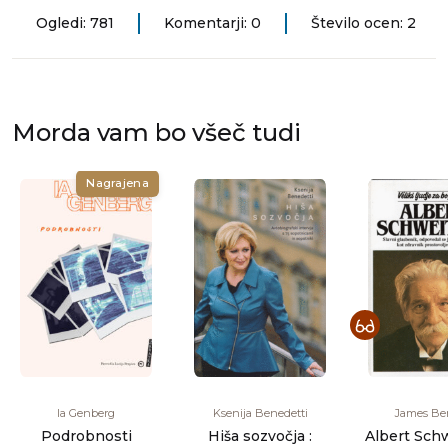
Ogledi: 781
Komentarji: 0
Število ocen: 2
Morda vam bo všeč tudi
Nagrajena
Ia Genberg
Ksenija Benedetti
James Be
Podrobnosti
Hiša sozvočja :
Albert Schw