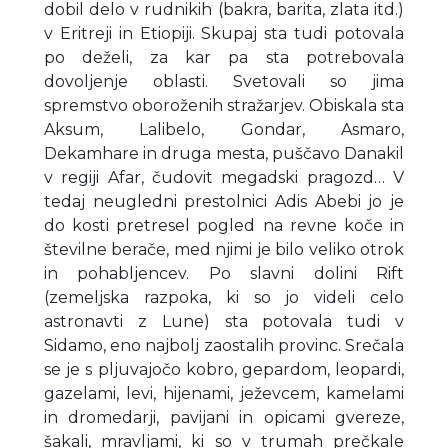
dobil delo v rudnikih (bakra, barita, zlata itd.)
v Eritreji in Etiopiji. Skupaj sta tudi potovala
po deželi, za kar pa sta potrebovala
dovoljenje oblasti. Svetovali so jima
spremstvo oboroženih stražarjev. Obiskala sta
Aksum, Lalibelo, Gondar, Asmaro,
Dekamhare in druga mesta, puščavo Danakil
v regiji Afar, čudovit megadski pragozd… V
tedaj neugledni prestolnici Adis Abebi jo je
do kosti pretresel pogled na revne koče in
številne berače, med njimi je bilo veliko otrok
in pohabljencev. Po slavni dolini Rift
(zemeljska razpoka, ki so jo videli celo
astronavti z Lune) sta potovala tudi v
Sidamo, eno najbolj zaostalih provinc. Srečala
se je s pljuvajočo kobro, gepardom, leopardi,
gazelami, levi, hijenami, ježevcem, kamelami
in dromedarji, pavijani in opicami gvereze,
šakali, mravljami, ki so v trumah prečkale