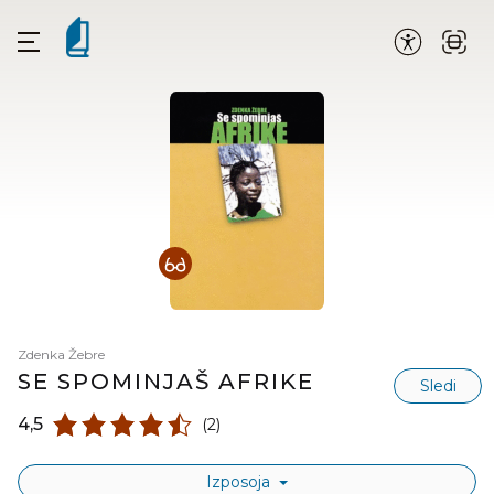
Zdenka Žebre
SE SPOMINJAŠ AFRIKE
Sledi
4,5
(2)
Izposoja