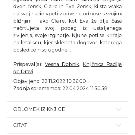
dveh žensk, Claire in Eve. Žensk, ki sta vsaka
na svoj način vpeti v odvisne odnose s svojimi
bližnjimi. Tako Claire, kot Eva že dlje časa
načrtujeta svoj pobeg iz ustaljenega
življenja, svoje izginotje. Njune poti se križajo
na letališču, kjer skleneta dogovor, katerega
posledice niso ugodne…
Prispeval(a)
:
Vesna Dobnik
,
Knjižnica Radlje
ob Dravi
Objavljeno: 22.11.2022 10:36:00
Zadnja sprememba: 22.04.2024 11:50:58
ODLOMEK IZ KNJIGE
CITATI