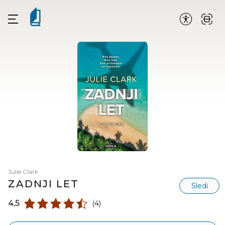
Julie Clark
ZADNJI LET
Sledi
4,5
(4)