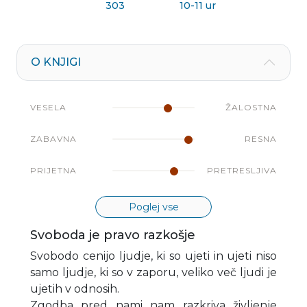
303
10-11 ur
O KNJIGI
VESELA
ŽALOSTNA
ZABAVNA
RESNA
PRIJETNA
PRETRESLJIVA
Poglej vse
Svoboda je pravo razkošje
Svobodo cenijo ljudje, ki so ujeti in ujeti niso
samo ljudje, ki so v zaporu, veliko več ljudi je
ujetih v odnosih.
Zgodba pred nami nam razkriva življenje