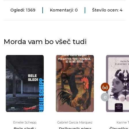
Ogledi: 1369
Komentarji: 0
Število ocen: 4
Morda vam bo všeč tudi
e
Emelie Schepp
Gabriel García Márquez
Karine T
Bele sledi :
Polkovnik nima
Človeške 