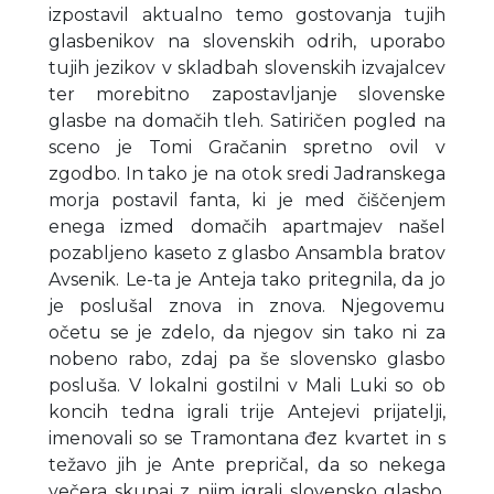
izpostavil aktualno temo gostovanja tujih
glasbenikov na slovenskih odrih, uporabo
tujih jezikov v skladbah slovenskih izvajalcev
ter morebitno zapostavljanje slovenske
glasbe na domačih tleh. Satiričen pogled na
sceno je Tomi Gračanin spretno ovil v
zgodbo. In tako je na otok sredi Jadranskega
morja postavil fanta, ki je med čiščenjem
enega izmed domačih apartmajev našel
pozabljeno kaseto z glasbo Ansambla bratov
Avsenik. Le-ta je Anteja tako pritegnila, da jo
je poslušal znova in znova. Njegovemu
očetu se je zdelo, da njegov sin tako ni za
nobeno rabo, zdaj pa še slovensko glasbo
posluša. V lokalni gostilni v Mali Luki so ob
koncih tedna igrali trije Antejevi prijatelji,
imenovali so se Tramontana đez kvartet in s
težavo jih je Ante prepričal, da so nekega
večera skupaj z njim igrali slovensko glasbo.