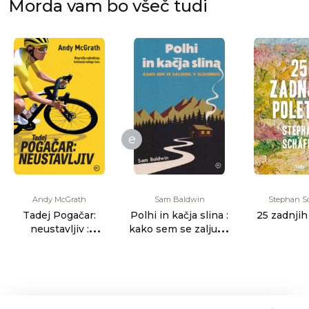
Morda vam bo všeč tudi
e
Andy McGrath
Sam Baldwin
Stephan S
Tadej Pogačar:
Polhi in kačja slina :
25 zadnjih 
neustavljiv :
kako sem se zaljubil
biografija
v Slovenijo
najboljšega kolesarj
[...]