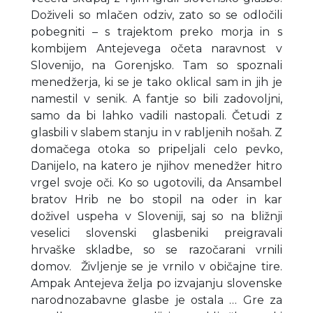
Doživeli so mlačen odziv, zato so se odločili
pobegniti – s trajektom preko morja in s
kombijem Antejevega očeta naravnost v
Slovenijo, na Gorenjsko. Tam so spoznali
menedžerja, ki se je tako oklical sam in jih je
namestil v senik. A fantje so bili zadovoljni,
samo da bi lahko vadili nastopali. Četudi z
glasbili v slabem stanju in v rabljenih nošah. Z
domačega otoka so pripeljali celo pevko,
Danijelo, na katero je njihov menedžer hitro
vrgel svoje oči. Ko so ugotovili, da Ansambel
bratov Hrib ne bo stopil na oder in kar
doživel uspeha v Sloveniji, saj so na bližnji
veselici slovenski glasbeniki preigravali
hrvaške skladbe, so se razočarani vrnili
domov. Življenje se je vrnilo v običajne tire.
Ampak Antejeva želja po izvajanju slovenske
narodnozabavne glasbe je ostala … Gre za