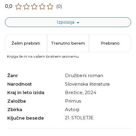
0,0
(0)
Izposoja
Želim prebrati
Trenutno berem
Prebrano
Knjiga še ni na vašem bralnem seznamu.
Žanr
družbeni roman
Narodnost
slovenska literatura
Kraj in leto izida
Brežice, 2024
Založba
Primus
Zbirka
Avtorji
Ključne besede
21. STOLETJE