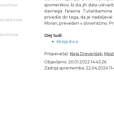
spomenikov, ki sta jih dala ustvariti
EROTIČNA
slavnega faraona Tutankamona t
privedle do tega, da je nadaljeval
NEOBIČAJNA
Moran, preveden v slovenščino. Pr
ZAHTEVNA
Glej tudi:
Kiroja d.o.o.
Prispeval(a)
:
Neja Drevenšek
,
Mest
Objavljeno: 20.01.2022 14:43:26
Zadnja sprememba: 22.04.2024 11: