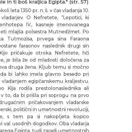
 in ti boš kraljica Egipta." (str. 57)
i leta 1350 pr. n. š. v čas vladanja 10.
 vladarjev. O Nefretete, “Lepotici, ki
menhotepa IV., kasneje imenovanega
leti mlajša polsestra Mutnedžmet. Po
ika Tutmozisa, prvega sina Faraona
 postane faraonov naslednik drugi sin
ijo pričakuje otroka. Nefretete, hči
ce, je bila že od mladosti določena za
ova druga žena. Kljub temu si močno
, da bi lahko imela glavno besedo pri
 z vladanjem egipčanskemu kraljestvu.
o Kija rodila prestolonaslednika ali
 v to, da bi prišla pri soprogu na prvo
drugačnim pričakovanjem vladarske
rski, politični in umetnostni revoluciji,
ije, s tem pa si nakopljeta kopico
ivi val usodnih dogodkov. Oba vladarja
starega Egipta, tudi zaradi umetnostnih