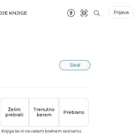
Prijava
JE KNJIGE
Sledi
Želim
Trenutno
Prebrano
prebrati
berem
Knjiga še ni na vašem bralnem seznamu.