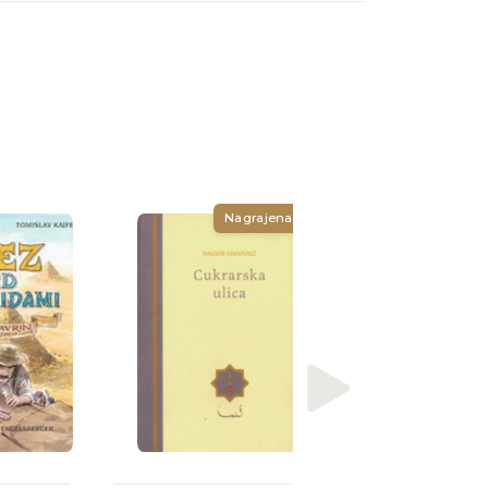
Nagrajena
Tiradritti Francesco
Faraonska
renesansa :
arhaizem in pom
zgodovine v sta
E [...]