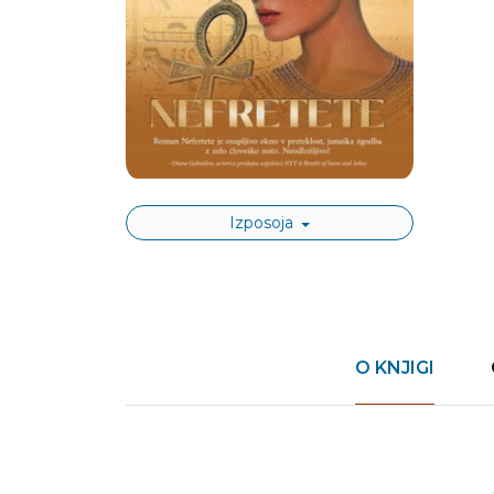
Izposoja
O KNJIGI