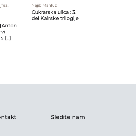
jfež,
Najib Mahfuz
Cukrarska ulica : 3.
del Kairske trilogije
 [Anton
rvi
 [...]
ntakti
Sledite nam