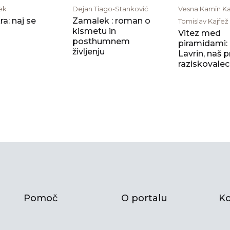
ek
Dejan Tiago-Stanković
Vesna Kamin Ka
a: naj se
Zamalek : roman o
Tomislav Kajfež
kismetu in
Vitez med
posthumnem
piramidami:
življenju
Lavrin, naš p
raziskovalec s
Pomoč
O portalu
Ko