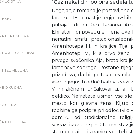
"Čez nekaj dni bo ona sedela tule
ŽALOSTNA
Dogajanje romana je postavljeno okol
faraona 18. dinastije egiptovskih
RESNA
prihaja”, drugi ženi faraona A
Ehnaton, pripoveduje njena dve 
PRETRESLJIVA
nenadni smrti prestolonasledn
Amenhotepa III. in kraljice Tije,
Amenhotep IV., ki s prvo ženo K
NEPREDVIDLJIVA
prvega svečenika Aja, brata kralji
faraonovo soprogo. Postane njeg
PRIZEMLJENA
prizadeva, da bi ga tako očarala
vseh njegovih odločitvah v zvezi
NEOKUSNA
V mrzličnem pričakovanju, ali b
deklico, Nefretete usmeri vse sile
mesto kot glavna žena. Kljub 
NASILNA
rodbine ga podpre pri odločitvi o ve
odmiku od tradicionalne relig
ČRNOGLEDA
sovražnikov ter sprožita neustavlj
sta med najbolj znanimi voditelji 