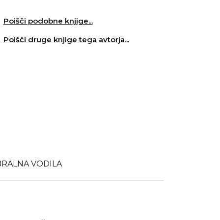
Poišči podobne knjige...
Poišči druge knjige tega avtorja...
BRALNA VODILA