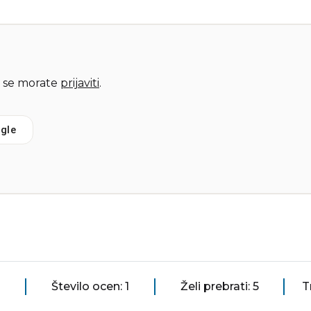
 se morate
prijaviti
.
gle
Število ocen: 1
Želi prebrati: 5
T