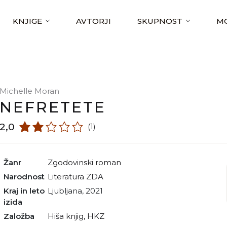
KNJIGE
AVTORJI
SKUPNOST
MO
Michelle Moran
NEFRETETE
2,0
(1)
Žanr
zgodovinski roman
Narodnost
literatura ZDA
Kraj in leto
Ljubljana, 2021
izida
Založba
Hiša knjig, HKZ