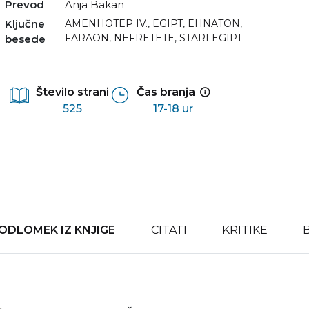
Prevod
Anja Bakan
Ključne
AMENHOTEP IV.
,
EGIPT
,
EHNATON
,
FARAON
,
NEFRETETE
,
STARI EGIPT
besede
Število strani
Čas branja
525
17-18 ur
ODLOMEK IZ KNJIGE
CITATI
KRITIKE