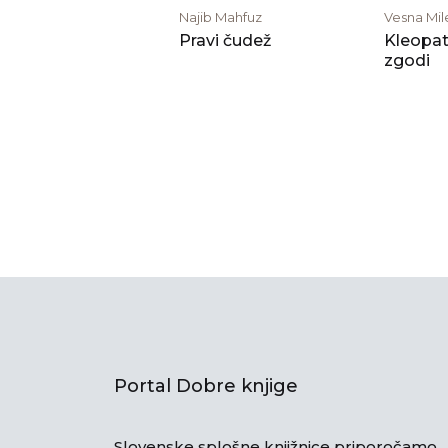
Najib Mahfuz
Vesna Mil
Pravi čudež
Kleopatr
zgodi
Portal Dobre knjige
Slovenske splošne knjižnice priporočamo