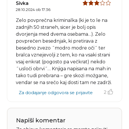
Sivka
28.10.2024 ob 17:36
Zelo povprečna kriminalka (ki je to le na
zadnjih 50 straneh, sicer je bolj opis
dvorjenja med dvema osebama…). Zelo
povprečen besednjak, ki pretirava z
besedno zvezo ˝modro modre oči˝ ter
bralca vznejevolji z tem, ko na vsaki strani
vsaj enkrat (pogosto pa večkrat) nekdo
˝usloči obrvi˝… Knjiga napisana na mah in
tako tudi prebrana – gre skozi možgane,
vendar se na srečo kaj dosti tam ne zadrži.
2
Za dodajanje odgovora se prijavite
Napiši komentar