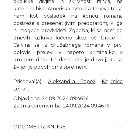
okoliške divjine in skrivnosti ranča, na
katerem biva. Ameriška avtorica Jeneva Rose
nam kot posladek na koncu romana
postreže s presenetljivim preobratom, ki ga
ni mogoče predvideti. Zgodba, ki se nam po
dnevih razkriva ločeno skozi oči Grace in
Calvina se iz družabnega romana v prvi
polovici prelevi v napeto kriminalko v
drugem delu. Le deset dni je dovolj, da se
življenje popolnoma spremeni…
Prispeval(a)
:
Aleksandra Papež
,
Knjižnica
Lenart
Objavljeno: 24.09.2024 09:46:16
Zadnja sprememba: 24.09.2024 09:46:16
ODLOMEK IZ KNJIGE