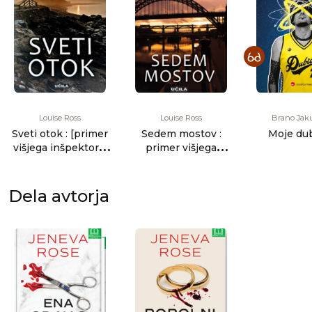
Louise Ross
Louise Ross
Brano Jak
Sveti otok : [primer
Sedem mostov :
Moje du
višjega inšpektorja
primer višjega
Ryana]
inšpektorja Ryana
Dela avtorja