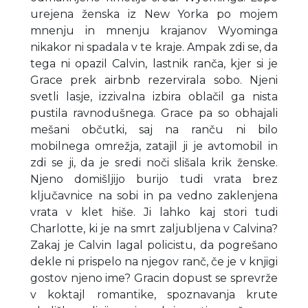
urejena ženska iz New Yorka po mojem
mnenju in mnenju krajanov Wyominga
nikakor ni spadala v te kraje. Ampak zdi se, da
tega ni opazil Calvin, lastnik ranča, kjer si je
Grace prek airbnb rezervirala sobo. Njeni
svetli lasje, izzivalna izbira oblačil ga nista
pustila ravnodušnega. Grace pa so obhajali
mešani občutki, saj na ranču ni bilo
mobilnega omrežja, zatajil ji je avtomobil in
zdi se ji, da je sredi noči slišala krik ženske.
Njeno domišljijo burijo tudi vrata brez
ključavnice na sobi in pa vedno zaklenjena
vrata v klet hiše. Ji lahko kaj stori tudi
Charlotte, ki je na smrt zaljubljena v Calvina?
Zakaj je Calvin lagal policistu, da pogrešano
dekle ni prispelo na njegov ranč, če je v knjigi
gostov njeno ime? Gracin dopust se sprevrže
v koktajl romantike, spoznavanja krute