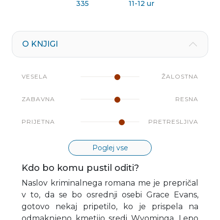
335
11-12 ur
O KNJIGI
VESELA
ŽALOSTNA
ZABAVNA
RESNA
PRIJETNA
PRETRESLJIVA
Poglej vse
Kdo bo komu pustil oditi?
Naslov kriminalnega romana me je prepričal
v to, da se bo osrednji osebi Grace Evans,
gotovo nekaj pripetilo, ko je prispela na
odmaknjeno kmetijo sredi Wyominga. Lepo