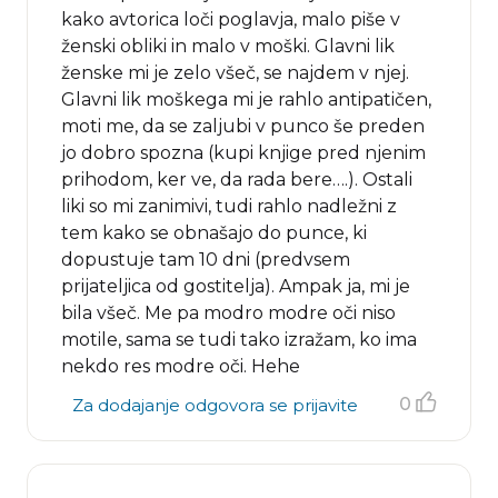
kako avtorica loči poglavja, malo piše v
ženski obliki in malo v moški. Glavni lik
ženske mi je zelo všeč, se najdem v njej.
Glavni lik moškega mi je rahlo antipatičen,
moti me, da se zaljubi v punco še preden
jo dobro spozna (kupi knjige pred njenim
prihodom, ker ve, da rada bere….). Ostali
liki so mi zanimivi, tudi rahlo nadležni z
tem kako se obnašajo do punce, ki
dopustuje tam 10 dni (predvsem
prijateljica od gostitelja). Ampak ja, mi je
bila všeč. Me pa modro modre oči niso
motile, sama se tudi tako izražam, ko ima
nekdo res modre oči. Hehe
0
Za dodajanje odgovora se prijavite