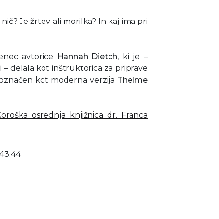
ič? Je žrtev ali morilka? In kaj ima pri
enec avtorice
Hannah Dietch
, ki je –
i – delala kot inštruktorica za priprave
u označen kot moderna verzija
Thelme
Koroška osrednja knjižnica dr. Franca
43:44