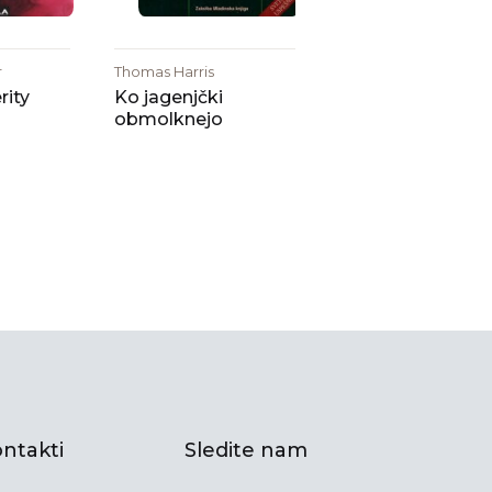
r
Thomas Harris
rity
Ko jagenjčki
obmolknejo
ntakti
Sledite nam