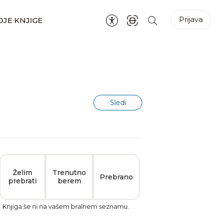
Prijava
JE KNJIGE
Sledi
Želim
Trenutno
Prebrano
prebrati
berem
Knjiga še ni na vašem bralnem seznamu.