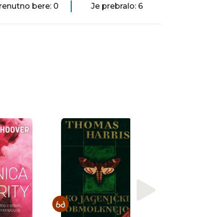
renutno bere: 0
Je prebralo: 6
Freida McFadden
Hišna pomočnic