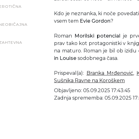
EROTIČNA
Kdo je neznanka, ki noče povedati n
vsem tem
Evie Gordon
?
NEOBIČAJNA
Roman
Morilski potencial
je prv
ZAHTEVNA
prav tako kot protagonistki v knjig
na maturo. Roman je bil ob izid
in Louise
sodobnega časa.
Prispeval(a)
:
Branka Mrđenović
,
Sušnika Ravne na Koroškem
Objavljeno: 05.09.2025 17:43:45
Zadnja sprememba: 05.09.2025 17: