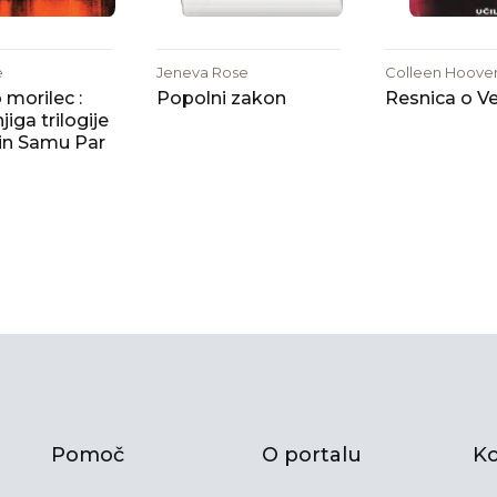
e
Jeneva Rose
Colleen Hoove
morilec :
Popolni zakon
Resnica o Ve
jiga trilogije
 in Samu Par
Pomoč
O portalu
Ko