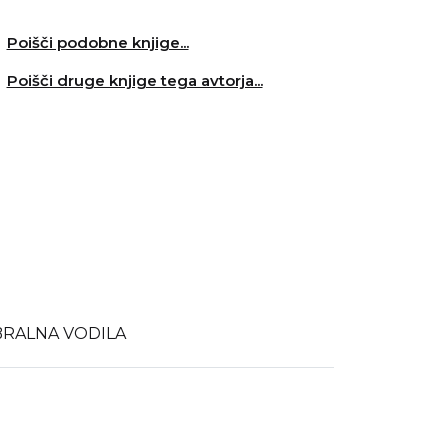
Poišči podobne knjige...
Poišči druge knjige tega avtorja...
BRALNA VODILA