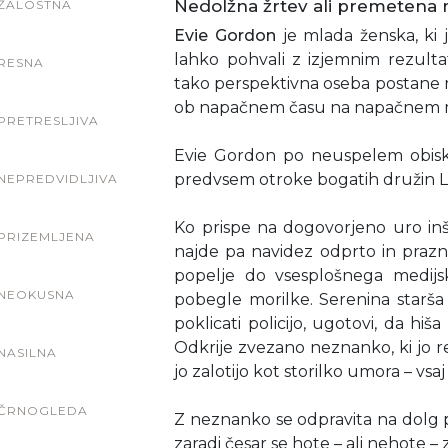
Nedolžna žrtev ali premetena 
ŽALOSTNA
Evie Gordon
je mlada ženska, ki j
lahko pohvali z izjemnim rezult
RESNA
tako perspektivna oseba postane raz
ob napačnem času na napačnem
PRETRESLJIVA
Evie Gordon po neuspelem obisku
predvsem otroke bogatih družin L
NEPREDVIDLJIVA
Ko prispe na dogovorjeno uro inš
PRIZEMLJENA
najde pa navidez odprto in prazno
popelje do vsesplošnega medijsk
NEOKUSNA
pobegle morilke. Serenina starša
poklicati policijo, ugotovi, da hiša
Odkrije zvezano neznanko, ki jo reš
NASILNA
jo zalotijo kot storilko umora – vsaj
ČRNOGLEDA
Z neznanko se odpravita na dolg
zaradi česar se hote – ali nehote – z