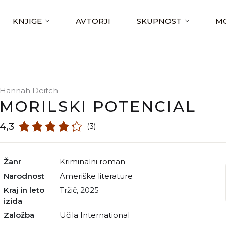
KNJIGE
AVTORJI
SKUPNOST
MO
Hannah Deitch
MORILSKI POTENCIAL
4,3
(3)
Žanr
kriminalni roman
Narodnost
Ameriške literature
Kraj in leto
Tržič, 2025
izida
Založba
Učila International