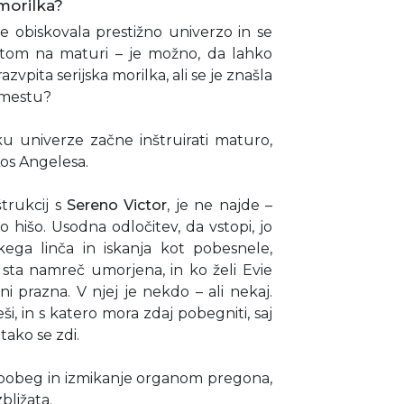
morilka?
e obiskovala prestižno univerzo in se
atom na maturi – je možno, da lahko
vpita serijska morilka, ali se je znašla
 mestu?
 univerze začne inštruirati maturo,
os Angelesa.
trukcij s
Sereno Victor
, je ne najde –
 hišo. Usodna odločitev, da vstopi, jo
ega linča in iskanja kot pobesnele,
 sta namreč umorjena, in ko želi Evie
 ni prazna. V njej je nekdo – ali nekaj.
i, in s katero mora zdaj pobegniti, saj
 tako se zdi.
 pobeg in izmikanje organom pregona,
bližata.