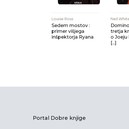
Louise Ross
Neil Whit
Sedem mostov :
Domino 
primer višjega
tretja kn
inšpektorja Ryana
o Joeju
[...]
Portal Dobre knjige