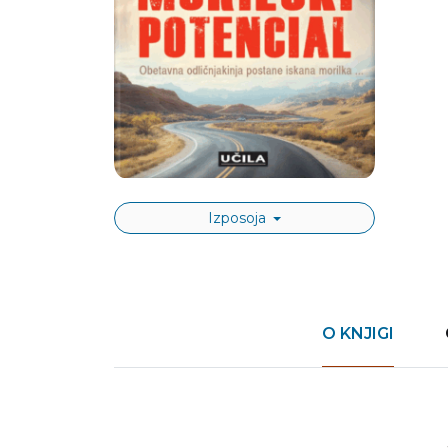
Izposoja
O KNJIGI