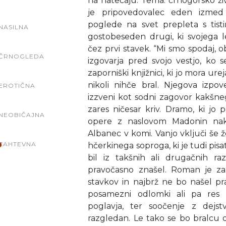
na natečaju. Tema: črnogorsko živ
je pripovedovalec eden izmed 
poglede na svet prepleta s tisti
NASILNA
gostobeseden drugi, ki svojega 
čez prvi stavek. “Mi smo spodaj, ob
ČRNOGLEDA
izgovarja pred svojo vestjo, ko se
zaporniški knjižnici, ki jo mora urej
nikoli nihče bral. Njegova izp
EROTIČNA
izzveni kot sodni zagovor kakšneg
zares ničesar kriv. Dramo, ki jo 
NEOBIČAJNA
opere z naslovom Madonin nakit
Albanec v komi. Vanjo vključi še
ZAHTEVNA
hčerkinega soproga, ki je tudi pisat
bil iz takšnih ali drugačnih ra
pravočasno znašel. Roman je zah
stavkov in najbrž ne bo našel pra
posamezni odlomki ali pa res 
poglavja, ter soočenje z dejstv
razgledan. Le tako se bo bralcu o