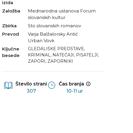
izida
Založba
Mednarodna ustanova Forum
slovanskih kultur
Zbirka
Sto slovanskih romanov
Prevod
Varja Balžalorsky Antić
Urban Vovk
Ključne
GLEDALIŠKE PREDSTAVE
,
KRIMINAL
,
NATEČAJI
,
PISATELJI
,
besede
ZAPORI
,
ZAPORNIKI
Število strani
Čas branja
307
10-11 ur