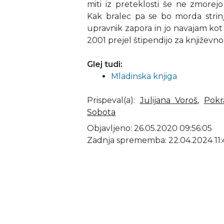
miti iz preteklosti še ne zmore
Kak bralec pa se bo morda strinj
upravnik zapora in jo navajam kot
2001 prejel štipendijo za književnos
Glej tudi:
Mladinska knjiga
Prispeval(a)
:
Julijana Voroš
,
Pokr
Sobota
Objavljeno: 26.05.2020 09:56:05
Zadnja sprememba: 22.04.2024 11: