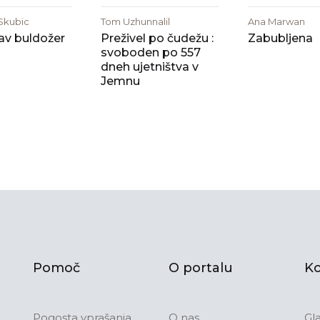
 Skubic
Tom Uzhunnalil
Ana Marwan
av buldožer
Preživel po čudežu :
Zabubljena
svoboden po 557
dneh ujetništva v
Jemnu
Pomoč
O portalu
Ko
Pogosta vprašanja
O nas
Gl