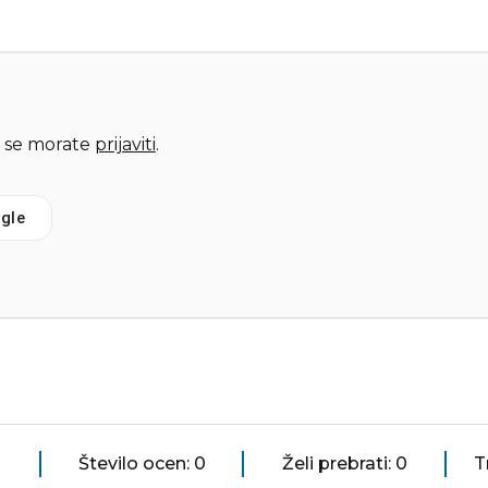
 se morate
prijaviti
.
gle
Število ocen: 0
Želi prebrati: 0
T