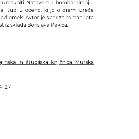
jo umakniti Natovemu bombardiranju.
al tudi z oceno, ki jo o drami izreče
 odlomek. Avtor je sicer za roman leta
t iz sklada Borislava Pekića.
ajinska in študijska knjižnica Murska
41:27