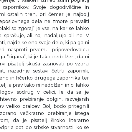
ljenje. V vsakem izmed štirih poglavij
zapornikov. Svoje dogodivščine in
mi ostalih treh, pri čemer je najbolj
leposlovnega dela ne zmore prevaliti
laki so zgoraj” je vse, na kar se lahko
 sprašuje, ali naj nadaljuje ali ne. V
ati, najde še eno svoje delo, ki pa ga ni
oved nasproti prvemu pripovedovalcu
a “cigana”, ki je tako nedolžen, da ni
prvi pisatelj skuša zasnovati po vzoru
, nazadnje sestavi četrti zapornik,
 ženo in hčerko drugega zapornika ter
elj, a prav tako ni nedolžen in bi lahko
zlogov sodrug v celici, le da se je
tevno prebiranje dolgih, razvejanih
v veliko bralcev. Bolj bodo pritegnili
zbrano večkratno prebiranje istega
om, da je pisatelj široko literarno
dprla pot do srbske stvarnosti, ko se