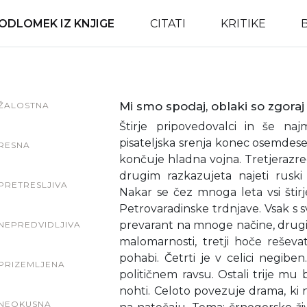
ODLOMEK IZ KNJIGE
CITATI
KRITIKE
Mi smo spodaj, oblaki so zgoraj
ŽALOSTNA
Štirje pripovedovalci in še naj
pisateljska srenja konec osemdeseti
RESNA
končuje hladna vojna. Tretjerazre
drugim razkazujeta najeti ruski
PRETRESLJIVA
Nakar se čez mnoga leta vsi štirje
Petrovaradinske trdnjave. Vsak s sv
prevarant na mnoge načine, drugi
NEPREDVIDLJIVA
malomarnosti, tretji hoče rešev
pohabi. Četrti je v celici negibe
PRIZEMLJENA
političnem ravsu. Ostali trije mu 
nohti. Celoto povezuje drama, ki na
NEOKUSNA