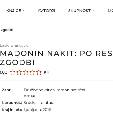
KNJIGE
AVTORJI
SKUPNOST
MO
 zgodbi
Laslo Blašković
MADONIN NAKIT: PO RES
ZGODBI
0,0
(0)
Žanr
družbenokritični roman
,
satirični
roman
Narodnost
srbska literatura
Kraj in leto
Ljubljana, 2016