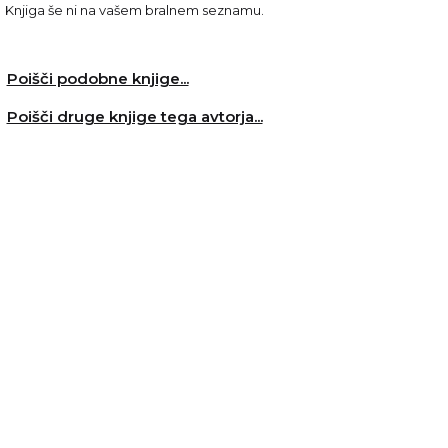
Knjiga še ni na vašem bralnem seznamu.
Poišči podobne knjige...
Poišči druge knjige tega avtorja...