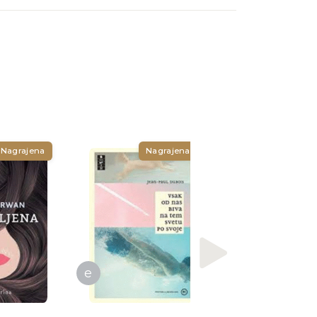
e
Nagrajena
Nagrajena
Uroš Zupan
Sto romanov in
nekaj komadov
e