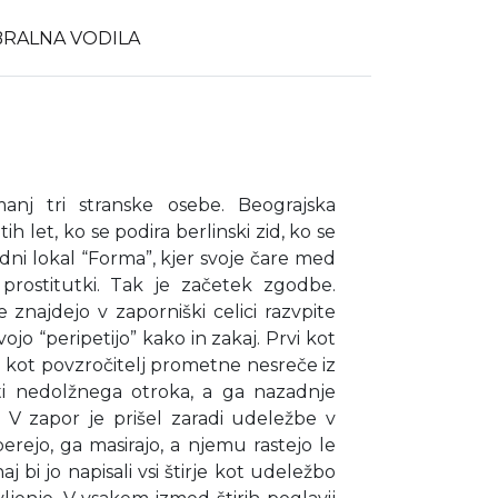
BRALNA VODILA
manj tri stranske osebe. Beograjska
h let, ko se podira berlinski zid, ko se
dni lokal “Forma”, kjer svoje čare med
 prostitutki. Tak je začetek zgodbe.
 znajdejo v zaporniški celici razvpite
ojo “peripetijo” kako in zakaj. Prvi kot
 kot povzročitelj prometne nesreče iz
ati nedolžnega otroka, a ga nazadnje
n. V zapor je prišel zaradi udeležbe v
berejo, ga masirajo, a njemu rastejo le
j bi jo napisali vsi štirje kot udeležbo