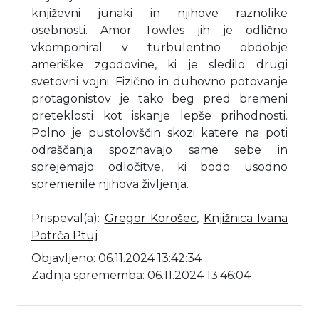
književni junaki in njihove raznolike
osebnosti. Amor Towles jih je odlično
vkomponiral v turbulentno obdobje
ameriške zgodovine, ki je sledilo drugi
svetovni vojni. Fizično in duhovno potovanje
protagonistov je tako beg pred bremeni
preteklosti kot iskanje lepše prihodnosti.
Polno je pustolovščin skozi katere na poti
odraščanja spoznavajo same sebe in
sprejemajo odločitve, ki bodo usodno
spremenile njihova življenja.
Prispeval(a)
:
Gregor Korošec
,
Knjižnica Ivana
Potrča Ptuj
Objavljeno: 06.11.2024 13:42:34
Zadnja sprememba: 06.11.2024 13:46:04