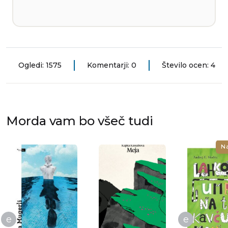
Ogledi: 1575
Komentarji: 0
Število ocen: 4
Morda vam bo všeč tudi
N
e
e