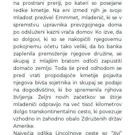
na prostrani preriji, po kateri so posejane
redke kmetije. Na eni izmed njih je svojo
mladost preživel Emmmet, mladenič, ki se v
spremstvu upravnika prevzgojnega doma
po odsluženi kazni vrača domov. Ko izve, da
so dolgovi, ki so se nakopičili njegovemu
pokojnemu očetu tako veliki, da bo banka
zaplenila premoženje njegove družine, se
skupaj z mlajšim bratom odloči zapustiti
domačo zemljo. Toda še pred odhodom se
pred vrati propodajoče kmetije pojavita
njegova bivša sojetnika in skupaj se podajo
na dogodivščino, ki bo spremenila njihova
življenja. Željni novih začetkov se štirje
mladeniči odpravijo na več tisoč kilometrov
dolgo transkontinentalno cesto, ki povezuje
vzhodno in zahodno obalo Združenih držav
Amerike.
Največja odlika Lincolnove ceste so “živi”