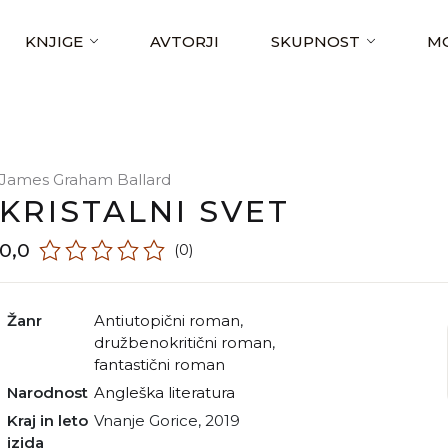
KNJIGE
AVTORJI
SKUPNOST
MO
James Graham Ballard
KRISTALNI SVET
0,0
(0)
Žanr
antiutopični roman
,
družbenokritični roman
,
fantastični roman
Narodnost
angleška literatura
Kraj in leto
Vnanje Gorice, 2019
izida