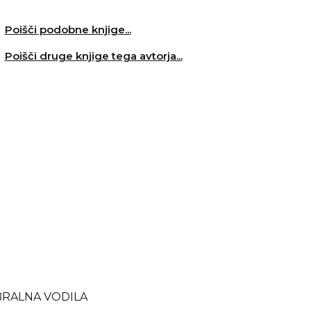
Poišči podobne knjige...
Poišči druge knjige tega avtorja...
BRALNA VODILA