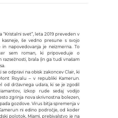
 “Kristalni svet”, leta 2019 preveden v
tja kasneje, še vedno presune s svojo
ije in napovedovanja je neizmerna. To
ker sem roman, ki pripoveduje o
razsežnosti, brala (in ga tudi vnašam
sa.
se odpravi na obisk zakoncev Clair, ki
 Mont Royalu – v republiki Kamerun.
 od državnega udara, ki se je zgodil
iamantov, izkop rude sedaj vodijo
esto zgrinja nova skrivnostna bolezen,
napada gozdove. Virus bitja spremenja v
. Kamerun ni edino področje, od koder
idski polotok, Miami, prebivalstvo je na