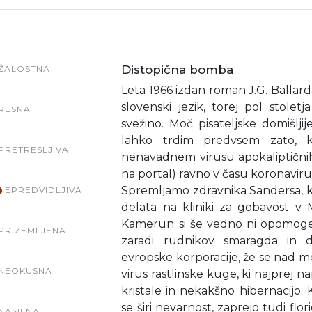
Distopična bomba
ŽALOSTNA
Leta 1966 izdan roman J.G. Ballarda
slovenski jezik, torej pol stole
RESNA
svežino. Moč pisateljske domišlj
lahko trdim predvsem zato, 
PRETRESLJIVA
nenavadnem virusu apokaliptičnih 
na portal) ravno v času koronaviru
Spremljamo zdravnika Sandersa, ki 
NEPREDVIDLJIVA
delata na kliniki za gobavost v
Kamerun si še vedno ni opomogel
PRIZEMLJENA
zaradi rudnikov smaragda in d
evropske korporacije, že se nad m
NEOKUSNA
virus rastlinske kuge, ki najprej 
kristale in nekakšno hibernacijo
se širi nevarnost, zaprejo tudi flor
NASILNA