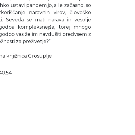
hko ustavi pandemijo, a le začasno, so
koriščanje naravnih virov, človeško
ti. Seveda se mati narava in vesolje
zgodba kompleksnejša, torej mnogo
 zgodbo vas želim navdušiti predvsem z
nosti za preživetje?”
a knjižnica Grosuplje
40:54