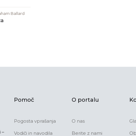
aham Ballard
ca
Pomoč
O portalu
Ko
Pogosta vprašanja
O nas
Gl
 –
Vodiči in navodila
Berite z nami
Ob