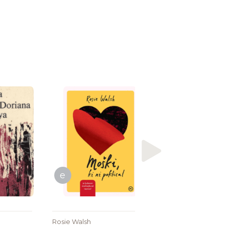
Connie Palmen
Ti si rekel
e
Rosie Walsh