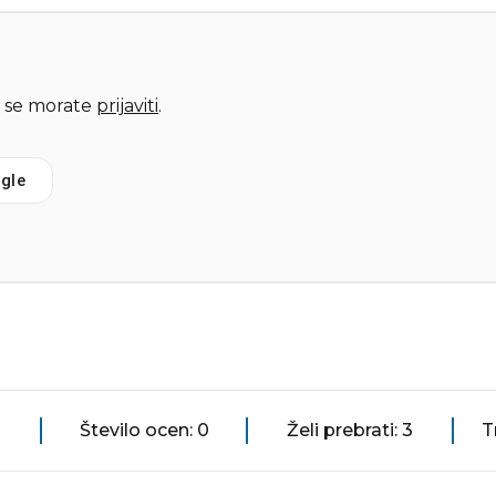
 se morate
prijaviti
.
gle
Število ocen: 0
Želi prebrati: 3
T