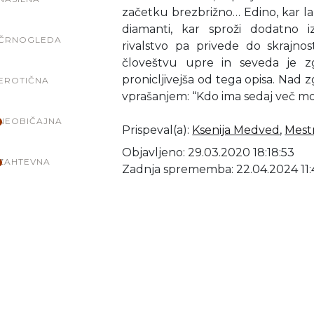
začetku brezbrižno… Edino, kar la
diamanti, kar sproži dodatno iz
ČRNOGLEDA
rivalstvo pa privede do skrajnos
človeštvu upre in seveda je 
pronicljivejša od tega opisa. Nad
EROTIČNA
vprašanjem: “Kdo ima sedaj več mož
NEOBIČAJNA
Prispeval(a)
:
Ksenija Medved
,
Mestn
Objavljeno: 29.03.2020 18:18:53
ZAHTEVNA
Zadnja sprememba: 22.04.2024 11: