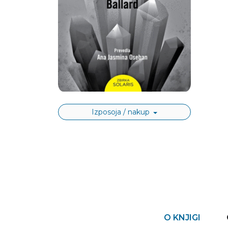
Izposoja / nakup
O KNJIGI