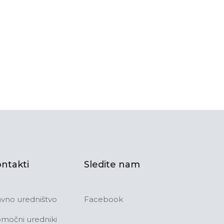
ntakti
Sledite nam
avno uredništvo
Facebook
močni uredniki