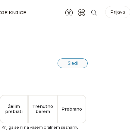
Prijava
JE KNJIGE
Sledi
Želim
Trenutno
Prebrano
prebrati
berem
Knjiga še ni na vašem bralnem seznamu.