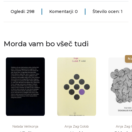
Ogledi: 298
Komentarji: 0
Število ocen: 1
Morda vam bo všeč tudi
N
Nataša Velikonja
Anja Zag Golob
Anja Zag 