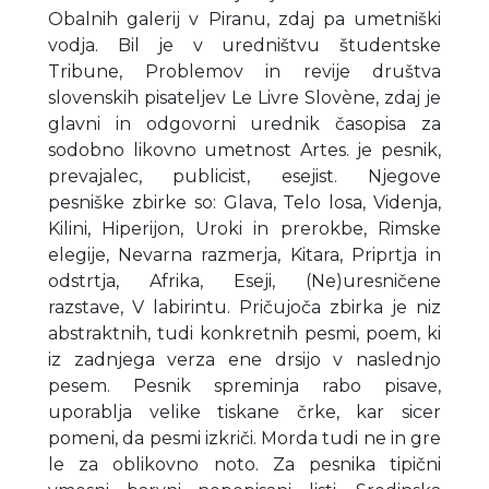
Obalnih galerij v Piranu, zdaj pa umetniški
vodja. Bil je v uredništvu študentske
Tribune, Problemov in revije društva
slovenskih pisateljev Le Livre Slovène, zdaj je
glavni in odgovorni urednik časopisa za
sodobno likovno umetnost Artes. je pesnik,
prevajalec, publicist, esejist. Njegove
pesniške zbirke so: Glava, Telo losa, Videnja,
Kilini, Hiperijon, Uroki in prerokbe, Rimske
elegije, Nevarna razmerja, Kitara, Priprtja in
odstrtja, Afrika, Eseji, (Ne)uresničene
razstave, V labirintu. Pričujoča zbirka je niz
abstraktnih, tudi konkretnih pesmi, poem, ki
iz zadnjega verza ene drsijo v naslednjo
pesem. Pesnik spreminja rabo pisave,
uporablja velike tiskane črke, kar sicer
pomeni, da pesmi izkriči. Morda tudi ne in gre
le za oblikovno noto. Za pesnika tipični