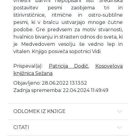
vmesni barvni nepopisani listi. Sredinska
postavitev pesmi zaobjema tri in
štirivrstičnice, ritmične in ostro-subtilne
pesmi, ki v bralcu ustvarjajo mnoge čutne
podobe. Gre predvsem za motiv stvarnosti,
hvalnico bivanju in strasten odnos do sveta, ki
je Medvedovem vesolju še vedno lep in
vitalen. Knjigo posveča sopotnici Vidi.
Prispeval(a)
:
Patricija Dodič
,
Kosovelova
knjižnica Sežana
Objavljeno: 28.06.2022 13:13:52
Zadnja sprememba: 22.04.2024 11:49:49
ODLOMEK IZ KNJIGE
CITATI