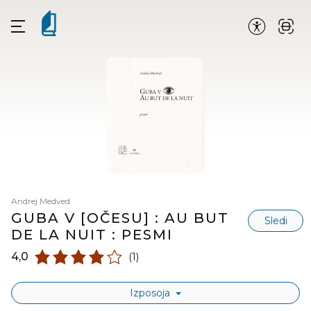
Andrej Medved
GUBA V [OČESU] : AU BUT
Sledi
DE LA NUIT : PESMI
4,0
(1)
Izposoja