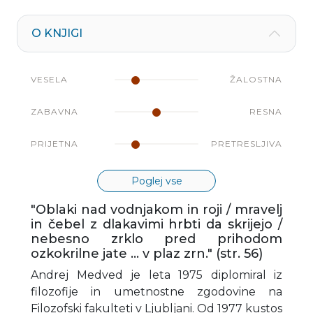
O KNJIGI
VESELA
ŽALOSTNA
ZABAVNA
RESNA
PRIJETNA
PRETRESLJIVA
Poglej vse
"Oblaki nad vodnjakom in roji / mravelj
in čebel z dlakavimi hrbti da skrijejo /
nebesno zrklo pred prihodom
ozkokrilne jate ... v plaz zrn." (str. 56)
Andrej Medved je leta 1975 diplomiral iz
filozofije in umetnostne zgodovine na
Filozofski fakulteti v Ljubljani. Od 1977 kustos