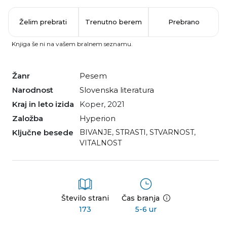
Želim prebrati
Trenutno berem
Prebrano
Knjiga še ni na vašem bralnem seznamu.
Žanr
pesem
Narodnost
slovenska literatura
Kraj in leto izida
Koper, 2021
Založba
Hyperion
Ključne besede
BIVANJE
,
STRASTI
,
STVARNOST
,
VITALNOST
Število strani
Čas branja
173
5-6 ur